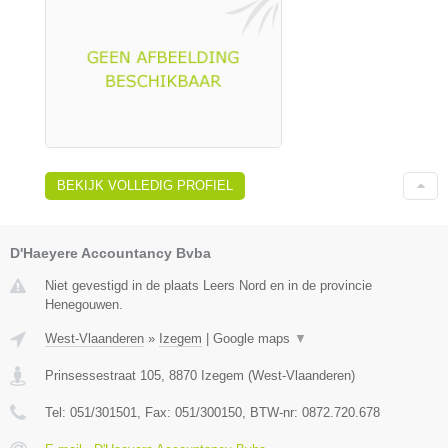
BEKIJK VOLLEDIG PROFIEL
D'Haeyere Accountancy Bvba
Niet gevestigd in de plaats Leers Nord en in de provincie
Henegouwen.
West-Vlaanderen
»
Izegem
|
Google maps
▼
Prinsessestraat 105
,
8870
Izegem
(
West-Vlaanderen
)
Tel:
051/301501
, Fax:
051/300150
, BTW-nr:
0872.720.678