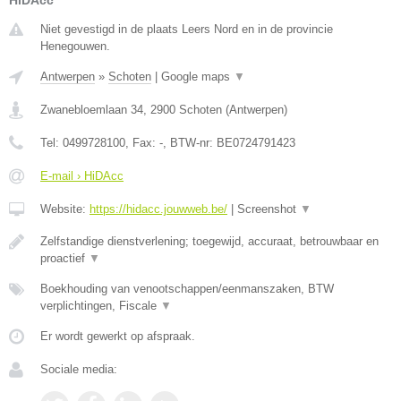
HiDAcc
Niet gevestigd in de plaats Leers Nord en in de provincie
Henegouwen.
Antwerpen
»
Schoten
|
Google maps
▼
Zwanebloemlaan 34
,
2900
Schoten
(
Antwerpen
)
Tel:
0499728100
, Fax:
-
, BTW-nr:
BE0724791423
E-mail › HiDAcc
Website:
https://hidacc.jouwweb.be/
|
Screenshot
▼
Zelfstandige dienstverlening; toegewijd, accuraat, betrouwbaar en
proactief
▼
Boekhouding van venootschappen/eenmanszaken, BTW
verplichtingen, Fiscale
▼
Er wordt gewerkt op afspraak.
Sociale media: