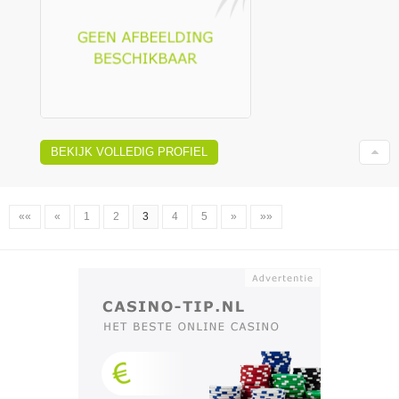
BEKIJK VOLLEDIG PROFIEL
««
«
1
2
3
4
5
»
»»