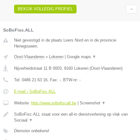
BEKIJK VOLLEDIG PROFIEL
SoBoFisc.ALL
Niet gevestigd in de plaats Leers Nord en in de provincie
Henegouwen.
Oost-Vlaanderen
»
Lokeren
|
Google maps
▼
Nijverheidstraat 11 B 0003
,
9160
Lokeren
(
Oost-Vlaanderen
)
Tel:
0486 21 63 16
, Fax:
-
, BTW-nr:
-
E-mail › SoBoFisc.ALL
Website:
http://www.sobofiscall.be
|
Screenshot
▼
SoBoFisc.ALL staat voor een all-in dienstverlening op vlak van
Sociaal
▼
Diensten onbekend