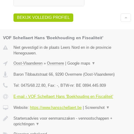
BEKIJK VOLLEDIG PROFIEL
VOF Schellaert Hans 'Boekhouding en Fiscaliteit'
Niet gevestigd in de plaats Leers Nord en in de provincie
Henegouwen.
Oost-Vlaanderen
»
Overmere
|
Google maps
▼
Baron Tibbautstraat 66
,
9290
Overmere
(
Oost-Vlaanderen
)
Tel:
0475/68.22.80
, Fax:
-
, BTW-nr:
BE 0894.445.809
E-mail › VOF Schellaert Hans 'Boekhouding en Fiscaliteit'
Website:
https://www.hansschellaert.be
|
Screenshot
▼
Startersadvies voor eenmanszaken - vennootschappen +
oprichtingen
▼