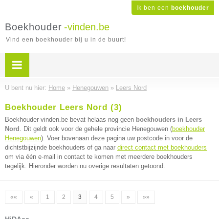
Ik ben een
boekhouder
Boekhouder
-vinden.be
Vind een boekhouder bij u in de buurt!
U bent nu hier:
Home
»
Henegouwen
»
Leers Nord
Boekhouder Leers Nord (3)
Boekhouder-vinden.be bevat helaas nog geen
boekhouders in Leers
Nord
. Dit geldt ook voor de gehele provincie Henegouwen (
boekhouder
Henegouwen
). Voer bovenaan deze pagina uw postcode in voor de
dichtstbijzijnde boekhouders of ga naar
direct contact met boekhouders
om via één e-mail in contact te komen met meerdere boekhouders
tegelijk. Hieronder worden nu overige resultaten getoond.
««
«
1
2
3
4
5
»
»»