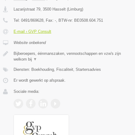
Lazarijstraat 79
,
3500
Hasselt
(
Limburg
)
Tel:
0491/869628
, Fax:
-
, BTW-nr:
BE0508.604.751
E-mail › GVP Consult
Website onbekend
Bijberoepers, éénmanszaken, vennootschappen en vzw's zijn
welkom bij
▼
Diensten: Boekhouding, Fiscaliteit, Startersadvies
Er wordt gewerkt op afspraak.
Sociale media: