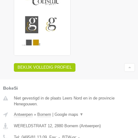
BEKIJK VOLLEDIG PROFIEL
BokeSi
Niet gevestigd in de plaats Leers Nord en in de provincie
Henegouwen.
Antwerpen
»
Bornem
|
Google maps
▼
WERELDSTRAAT 12
,
2880
Bornem
(
Antwerpen
)
Tel:
0495/81.13.09
, Fax:
-
, BTW-nr:
-