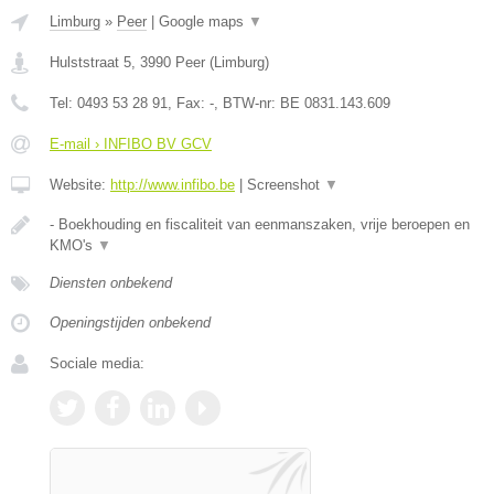
Limburg
»
Peer
|
Google maps
▼
Hulststraat 5
,
3990
Peer
(
Limburg
)
Tel:
0493 53 28 91
, Fax:
-
, BTW-nr:
BE 0831.143.609
E-mail › INFIBO BV GCV
Website:
http://www.infibo.be
|
Screenshot
▼
- Boekhouding en fiscaliteit van eenmanszaken, vrije beroepen en
KMO's
▼
Diensten onbekend
Openingstijden onbekend
Sociale media: