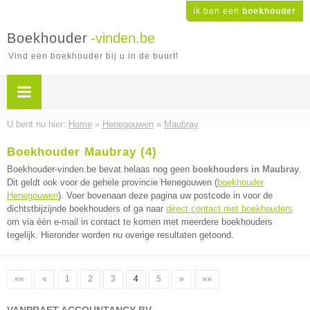
Ik ben een
boekhouder
Boekhouder
-vinden.be
Vind een boekhouder bij u in de buurt!
U bent nu hier:
Home
»
Henegouwen
»
Maubray
Boekhouder Maubray (4)
Boekhouder-vinden.be bevat helaas nog geen
boekhouders in Maubray
.
Dit geldt ook voor de gehele provincie Henegouwen (
boekhouder
Henegouwen
). Voer bovenaan deze pagina uw postcode in voor de
dichtstbijzijnde boekhouders of ga naar
direct contact met boekhouders
om via één e-mail in contact te komen met meerdere boekhouders
tegelijk. Hieronder worden nu overige resultaten getoond.
««
«
1
2
3
4
5
»
»»