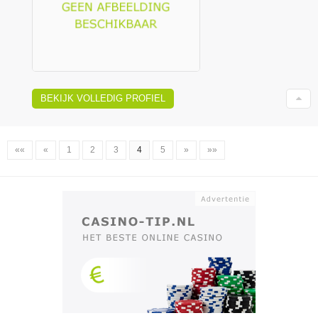
BEKIJK VOLLEDIG PROFIEL
««
«
1
2
3
4
5
»
»»