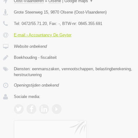
Oost-Vlaanderen
»
Olsene
|
Google maps
▼
Grote Steenweg 15
,
9870
Olsene
(
Oost-Vlaanderen
)
Tel:
0472/55.71.20
, Fax:
-
, BTW-nr:
0845.355.691
E-mail › Accountancy De Geyter
Website onbekend
Boekhouding - fiscaliteit
Diensten: eenmanszaken, vennootschappen, belastingberekening,
herstructurering
Openingstijden onbekend
Sociale media: