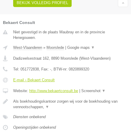
BEKIJK VOLLEDIG PROFIEL
Bekaert Consult
Niet gevestigd in de plaats Maubray en in de provincie
Henegouwen.
West-Vlaanderen
»
Moorslede
|
Google maps
▼
Dadizeelsestraat 162
,
8890
Moorslede
(
West-Vlaanderen
)
Tel:
051772838
, Fax:
-
, BTW-nr:
0820899320
E-mail › Bekaert Consult
Website:
http://www.bekaertconsult.be
|
Screenshot
▼
Als boekhoudingskantoor zorgen wij voor de boekhouding van
vennootschappen,
▼
Diensten onbekend
Openingstijden onbekend