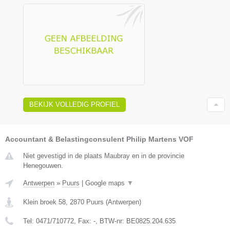
BEKIJK VOLLEDIG PROFIEL
Accountant & Belastingconsulent Philip Martens VOF
Niet gevestigd in de plaats Maubray en in de provincie
Henegouwen.
Antwerpen
»
Puurs
|
Google maps
▼
Klein broek 58
,
2870
Puurs
(
Antwerpen
)
Tel:
0471/710772
, Fax:
-
, BTW-nr:
BE0825.204.635