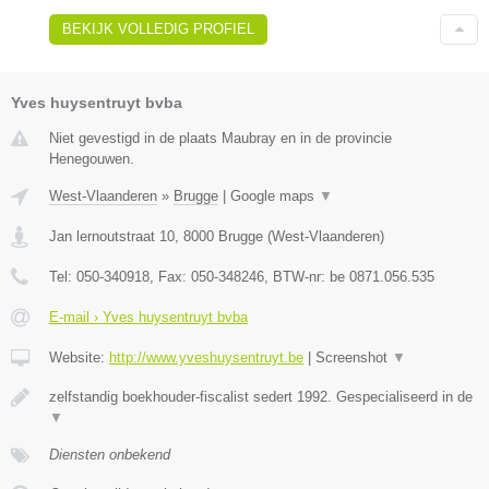
BEKIJK VOLLEDIG PROFIEL
Yves huysentruyt bvba
Niet gevestigd in de plaats Maubray en in de provincie
Henegouwen.
West-Vlaanderen
»
Brugge
|
Google maps
▼
Jan lernoutstraat 10
,
8000
Brugge
(
West-Vlaanderen
)
Tel:
050-340918
, Fax:
050-348246
, BTW-nr:
be 0871.056.535
E-mail › Yves huysentruyt bvba
Website:
http://www.yveshuysentruyt.be
|
Screenshot
▼
zelfstandig boekhouder-fiscalist sedert 1992. Gespecialiseerd in de
▼
Diensten onbekend