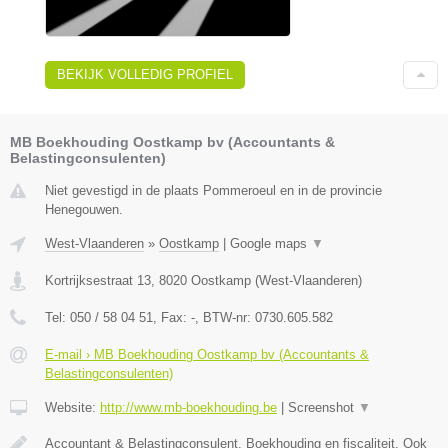
BEKIJK VOLLEDIG PROFIEL
MB Boekhouding Oostkamp bv (Accountants &
Belastingconsulenten)
Niet gevestigd in de plaats Pommeroeul en in de provincie
Henegouwen.
West-Vlaanderen
»
Oostkamp
|
Google maps
▼
Kortrijksestraat 13
,
8020
Oostkamp
(
West-Vlaanderen
)
Tel:
050 / 58 04 51
, Fax:
-
, BTW-nr:
0730.605.582
E-mail › MB Boekhouding Oostkamp bv (Accountants &
Belastingconsulenten)
Website:
http://www.mb-boekhouding.be
|
Screenshot
▼
Accountant & Belastingconsulent. Boekhouding en fiscaliteit. Ook