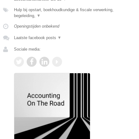
Hulp bij opstart, boekhoudkundige & fiscale verwerking,
begeleiding,
▼
Openingstijden onbekend
Laatste facebook posts
▼
Sociale media: