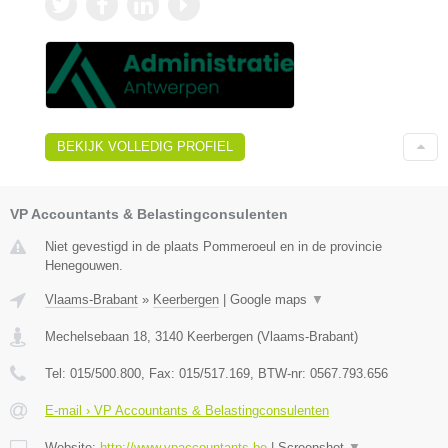
BEKIJK VOLLEDIG PROFIEL
VP Accountants & Belastingconsulenten
Niet gevestigd in de plaats Pommeroeul en in de provincie
Henegouwen.
Vlaams-Brabant
»
Keerbergen
|
Google maps
▼
Mechelsebaan 18
,
3140
Keerbergen
(
Vlaams-Brabant
)
Tel:
015/500.800
, Fax:
015/517.169
, BTW-nr:
0567.793.656
E-mail › VP Accountants & Belastingconsulenten
Website:
http://www.vpaccountants.be
|
Screenshot
▼