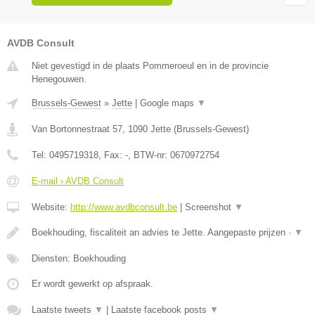
AVDB Consult
Niet gevestigd in de plaats Pommeroeul en in de provincie
Henegouwen.
Brussels-Gewest
»
Jette
|
Google maps
▼
Van Bortonnestraat 57
,
1090
Jette
(
Brussels-Gewest
)
Tel:
0495719318
, Fax:
-
, BTW-nr:
0670972754
E-mail › AVDB Consult
Website:
http://www.avdbconsult.be
|
Screenshot
▼
Boekhouding, fiscaliteit an advies te Jette. Aangepaste prijzen ·
▼
Diensten: Boekhouding
Er wordt gewerkt op afspraak.
Laatste tweets
▼
|
Laatste facebook posts
▼