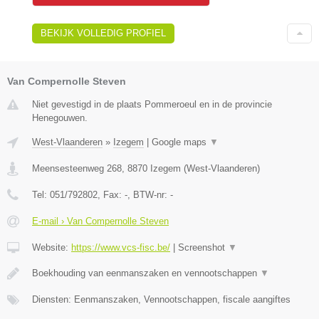
BEKIJK VOLLEDIG PROFIEL
Van Compernolle Steven
Niet gevestigd in de plaats Pommeroeul en in de provincie
Henegouwen.
West-Vlaanderen
»
Izegem
|
Google maps
▼
Meensesteenweg 268
,
8870
Izegem
(
West-Vlaanderen
)
Tel:
051/792802
, Fax:
-
, BTW-nr:
-
E-mail › Van Compernolle Steven
Website:
https://www.vcs-fisc.be/
|
Screenshot
▼
Boekhouding van eenmanszaken en vennootschappen
▼
Diensten: Eenmanszaken, Vennootschappen, fiscale aangiftes