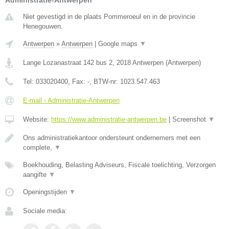
Administratie-Antwerpen
Niet gevestigd in de plaats Pommeroeul en in de provincie
Henegouwen.
Antwerpen
»
Antwerpen
|
Google maps
▼
Lange Lozanastraat 142 bus 2
,
2018
Antwerpen
(
Antwerpen
)
Tel:
033020400
, Fax:
-
, BTW-nr:
1023.547.463
E-mail › Administratie-Antwerpen
Website:
https://www.administratie-antwerpen.be
|
Screenshot
▼
Ons administratiekantoor ondersteunt ondernemers met een
complete,
▼
Boekhouding, Belasting Adviseurs, Fiscale toelichting, Verzorgen
aangifte
▼
Openingstijden
▼
Sociale media: