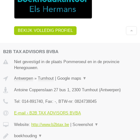
BEKIJK VOLLEDIG PROFIEL
B2B TAX ADVISORS BVBA
Niet gevestigd in de plaats Pommeroeul en in de provincie
Henegouwen.
Antwerpen
»
Turnhout
|
Google maps
▼
Antoine Coppenslaan 27 bus 1
,
2300
Turnhout
(
Antwerpen
)
Tel:
014-891740
, Fax:
-
, BTW-nr:
0824738045
E-mail › B2B TAX ADVISORS BVBA
Website:
http://www.b2btax.be
|
Screenshot
▼
boekhouding
▼