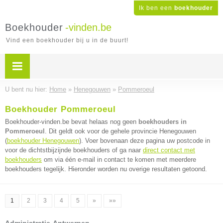
Ik ben een
boekhouder
Boekhouder
-vinden.be
Vind een boekhouder bij u in de buurt!
U bent nu hier:
Home
»
Henegouwen
»
Pommeroeul
Boekhouder Pommeroeul
Boekhouder-vinden.be bevat helaas nog geen
boekhouders in
Pommeroeul
. Dit geldt ook voor de gehele provincie Henegouwen
(
boekhouder Henegouwen
). Voer bovenaan deze pagina uw postcode in
voor de dichtstbijzijnde boekhouders of ga naar
direct contact met
boekhouders
om via één e-mail in contact te komen met meerdere
boekhouders tegelijk. Hieronder worden nu overige resultaten getoond.
1
2
3
4
5
»
»»