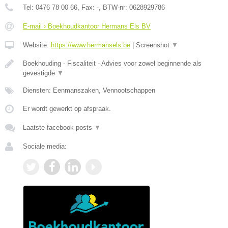
Tel:
0476 78 00 66
, Fax:
-
, BTW-nr:
0628929786
E-mail › Boekhoudkantoor Hermans Els BV
Website:
https://www.hermansels.be
|
Screenshot
▼
Boekhouding - Fiscaliteit - Advies voor zowel beginnende als
gevestigde
▼
Diensten: Eenmanszaken, Vennootschappen
Er wordt gewerkt op afspraak.
Laatste facebook posts
▼
Sociale media: