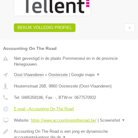
BEKIJK VOLLEDIG PROFIEL
Accounting On The Road
Niet gevestigd in de plaats Pommeroeul en in de provincie
Henegouwen.
Oost-Vlaanderen
»
Oosterzele
|
Google maps
▼
Houtemstraat 26B
,
9860
Oosterzele
(
Oost-Vlaanderen
)
Tel:
0485358186
, Fax:
-
, BTW-nr:
0677570932
E-mail › Accounting On The Road
Website:
https://www.accountingontheroad.be/
|
Screenshot
▼
Accounting On The Road is een jong en dynamische
accountantskantoor die de
▼