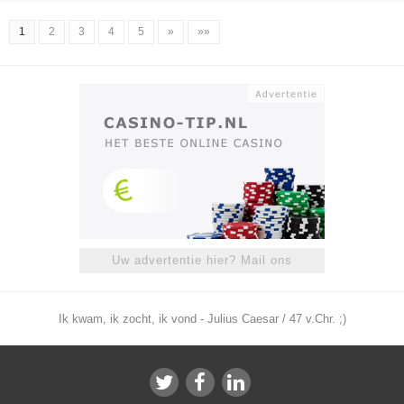
1
2
3
4
5
»
»»
Uw advertentie hier? Mail ons
Ik kwam, ik zocht, ik vond - Julius Caesar / 47 v.Chr. ;)