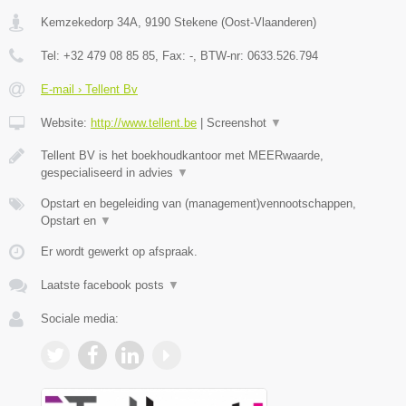
Kemzekedorp 34A
,
9190
Stekene
(
Oost-Vlaanderen
)
Tel:
+32 479 08 85 85
, Fax:
-
, BTW-nr:
0633.526.794
E-mail › Tellent Bv
Website:
http://www.tellent.be
|
Screenshot
▼
Tellent BV is het boekhoudkantoor met MEERwaarde,
gespecialiseerd in advies
▼
Opstart en begeleiding van (management)vennootschappen,
Opstart en
▼
Er wordt gewerkt op afspraak.
Laatste facebook posts
▼
Sociale media: