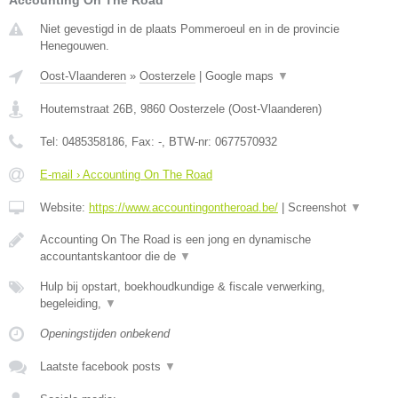
Accounting On The Road
Niet gevestigd in de plaats Pommeroeul en in de provincie
Henegouwen.
Oost-Vlaanderen
»
Oosterzele
|
Google maps
▼
Houtemstraat 26B
,
9860
Oosterzele
(
Oost-Vlaanderen
)
Tel:
0485358186
, Fax:
-
, BTW-nr:
0677570932
E-mail › Accounting On The Road
Website:
https://www.accountingontheroad.be/
|
Screenshot
▼
Accounting On The Road is een jong en dynamische
accountantskantoor die de
▼
Hulp bij opstart, boekhoudkundige & fiscale verwerking,
begeleiding,
▼
Openingstijden onbekend
Laatste facebook posts
▼