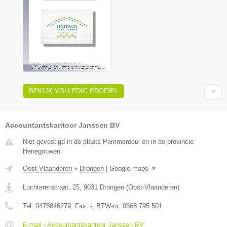
BEKIJK VOLLEDIG PROFIEL
Accountantskantoor Janssen BV
Niet gevestigd in de plaats Pommeroeul en in de provincie
Henegouwen.
Oost-Vlaanderen
»
Drongen
|
Google maps
▼
Luchterenstraat, 25
,
9031
Drongen
(
Oost-Vlaanderen
)
Tel:
0475846279
, Fax:
-
, BTW-nr:
0668.795.501
E-mail › Accountantskantoor Janssen BV