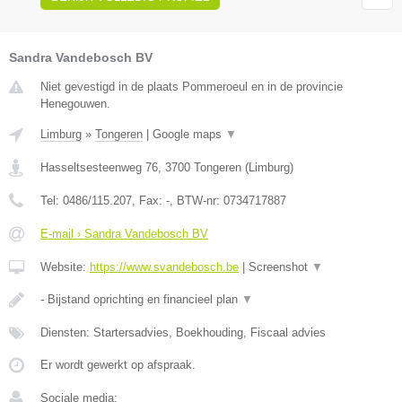
Sandra Vandebosch BV
Niet gevestigd in de plaats Pommeroeul en in de provincie
Henegouwen.
Limburg
»
Tongeren
|
Google maps
▼
Hasseltsesteenweg 76
,
3700
Tongeren
(
Limburg
)
Tel:
0486/115.207
, Fax:
-
, BTW-nr:
0734717887
E-mail › Sandra Vandebosch BV
Website:
https://www.svandebosch.be
|
Screenshot
▼
- Bijstand oprichting en financieel plan
▼
Diensten: Startersadvies, Boekhouding, Fiscaal advies
Er wordt gewerkt op afspraak.
Sociale media: