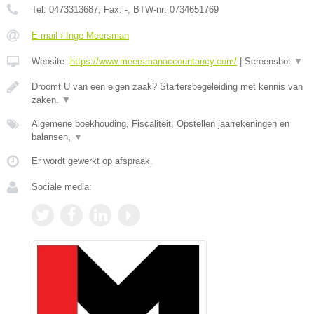
Tel:
0473313687
, Fax:
-
, BTW-nr:
0734651769
E-mail › Inge Meersman
Website:
https://www.meersmanaccountancy.com/
|
Screenshot
▼
Droomt U van een eigen zaak? Startersbegeleiding met kennis van
zaken.
▼
Algemene boekhouding, Fiscaliteit, Opstellen jaarrekeningen en
balansen,
▼
Er wordt gewerkt op afspraak.
Sociale media: