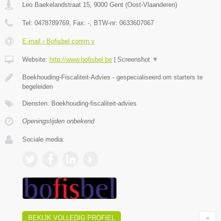
Leo Baekelandstraat 15
,
9000
Gent
(
Oost-Vlaanderen
)
Tel:
0478789769
, Fax:
-
, BTW-nr:
0633607067
E-mail › Bofisbel comm v
Website:
http://www.bofisbel.be
|
Screenshot
▼
Boekhouding-Fiscaliteit-Advies - gespecialiseerd om starters te
begeleiden
Diensten: Boekhouding-fiscaliteit-advies
Openingstijden onbekend
Sociale media:
BEKIJK VOLLEDIG PROFIEL