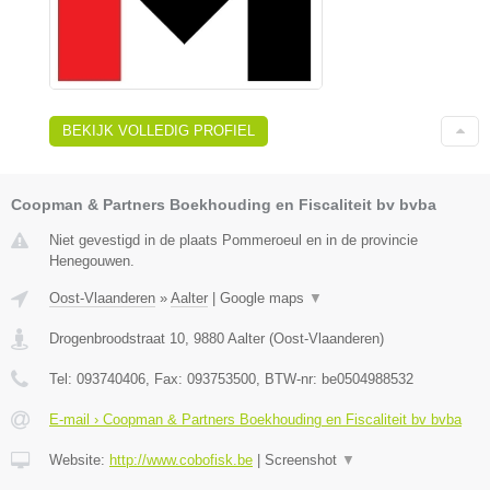
BEKIJK VOLLEDIG PROFIEL
Coopman & Partners Boekhouding en Fiscaliteit bv bvba
Niet gevestigd in de plaats Pommeroeul en in de provincie
Henegouwen.
Oost-Vlaanderen
»
Aalter
|
Google maps
▼
Drogenbroodstraat 10
,
9880
Aalter
(
Oost-Vlaanderen
)
Tel:
093740406
, Fax:
093753500
, BTW-nr:
be0504988532
E-mail › Coopman & Partners Boekhouding en Fiscaliteit bv bvba
Website:
http://www.cobofisk.be
|
Screenshot
▼