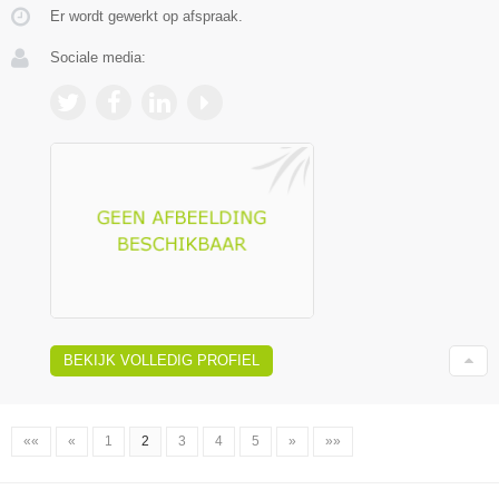
Er wordt gewerkt op afspraak.
Sociale media:
BEKIJK VOLLEDIG PROFIEL
««
«
1
2
3
4
5
»
»»