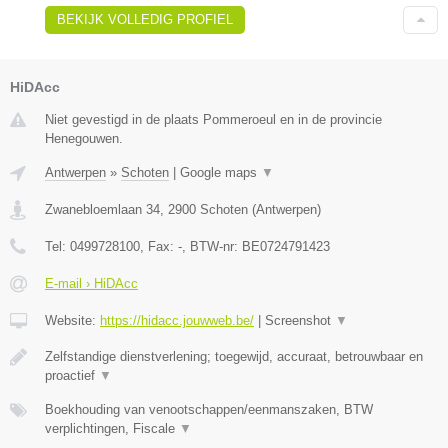
BEKIJK VOLLEDIG PROFIEL
HiDAcc
Niet gevestigd in de plaats Pommeroeul en in de provincie
Henegouwen.
Antwerpen
»
Schoten
|
Google maps
▼
Zwanebloemlaan 34
,
2900
Schoten
(
Antwerpen
)
Tel:
0499728100
, Fax:
-
, BTW-nr:
BE0724791423
E-mail › HiDAcc
Website:
https://hidacc.jouwweb.be/
|
Screenshot
▼
Zelfstandige dienstverlening; toegewijd, accuraat, betrouwbaar en
proactief
▼
Boekhouding van venootschappen/eenmanszaken, BTW
verplichtingen, Fiscale
▼