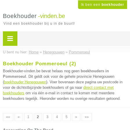
Ik ben een
boekhouder
Boekhouder
-vinden.be
Vind een boekhouder bij u in de buurt!
U bent nu hier:
Home
»
Henegouwen
»
Pommeroeul
Boekhouder Pommeroeul (2)
Boekhouder-vinden.be bevat helaas nog geen
boekhouders in
Pommeroeul
. Dit geldt ook voor de gehele provincie Henegouwen
(
boekhouder Henegouwen
). Voer bovenaan deze pagina uw postcode in
voor de dichtstbijzijnde boekhouders of ga naar
direct contact met
boekhouders
om via één e-mail in contact te komen met meerdere
boekhouders tegelijk. Hieronder worden nu overige resultaten getoond.
««
«
1
2
3
4
5
»
»»