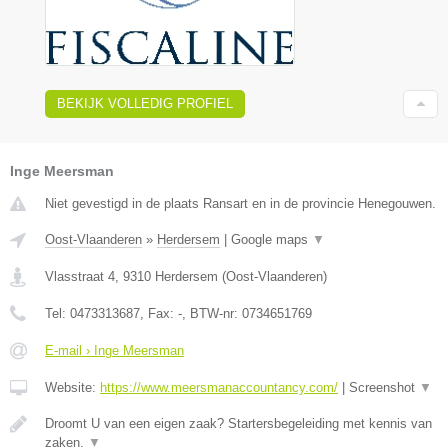
BEKIJK VOLLEDIG PROFIEL
Inge Meersman
Niet gevestigd in de plaats Ransart en in de provincie Henegouwen.
Oost-Vlaanderen
»
Herdersem
|
Google maps
▼
Vlasstraat 4
,
9310
Herdersem
(
Oost-Vlaanderen
)
Tel:
0473313687
, Fax:
-
, BTW-nr:
0734651769
E-mail › Inge Meersman
Website:
https://www.meersmanaccountancy.com/
|
Screenshot
▼
Droomt U van een eigen zaak? Startersbegeleiding met kennis van
zaken.
▼