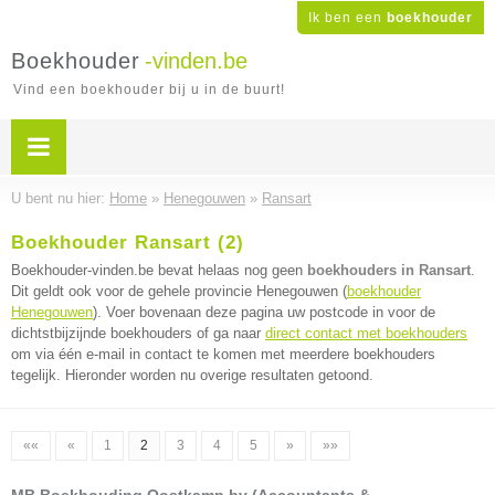
Ik ben een
boekhouder
Boekhouder
-vinden.be
Vind een boekhouder bij u in de buurt!
U bent nu hier:
Home
»
Henegouwen
»
Ransart
Boekhouder Ransart (2)
Boekhouder-vinden.be bevat helaas nog geen
boekhouders in Ransart
.
Dit geldt ook voor de gehele provincie Henegouwen (
boekhouder
Henegouwen
). Voer bovenaan deze pagina uw postcode in voor de
dichtstbijzijnde boekhouders of ga naar
direct contact met boekhouders
om via één e-mail in contact te komen met meerdere boekhouders
tegelijk. Hieronder worden nu overige resultaten getoond.
««
«
1
2
3
4
5
»
»»