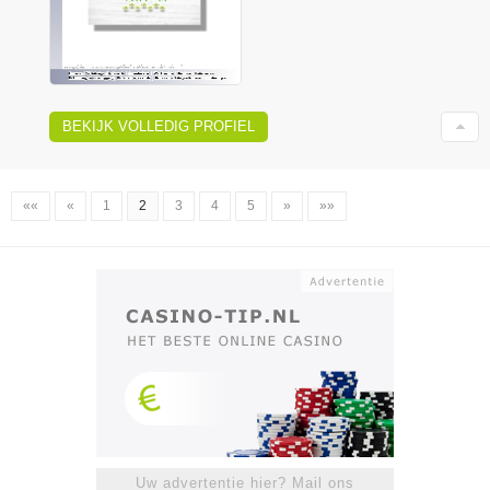
BEKIJK VOLLEDIG PROFIEL
««
«
1
2
3
4
5
»
»»
Uw advertentie hier? Mail ons