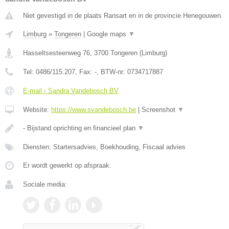
Niet gevestigd in de plaats Ransart en in de provincie Henegouwen.
Limburg
»
Tongeren
|
Google maps
▼
Hasseltsesteenweg 76
,
3700
Tongeren
(
Limburg
)
Tel:
0486/115.207
, Fax:
-
, BTW-nr:
0734717887
E-mail › Sandra Vandebosch BV
Website:
https://www.svandebosch.be
|
Screenshot
▼
- Bijstand oprichting en financieel plan
▼
Diensten: Startersadvies, Boekhouding, Fiscaal advies
Er wordt gewerkt op afspraak.
Sociale media: