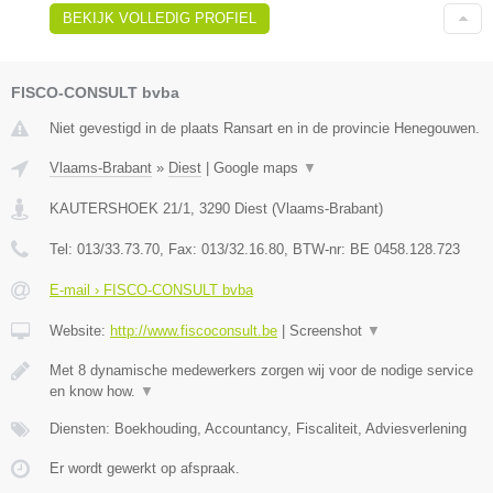
BEKIJK VOLLEDIG PROFIEL
FISCO-CONSULT bvba
Niet gevestigd in de plaats Ransart en in de provincie Henegouwen.
Vlaams-Brabant
»
Diest
|
Google maps
▼
KAUTERSHOEK 21/1
,
3290
Diest
(
Vlaams-Brabant
)
Tel:
013/33.73.70
, Fax:
013/32.16.80
, BTW-nr:
BE 0458.128.723
E-mail › FISCO-CONSULT bvba
Website:
http://www.fiscoconsult.be
|
Screenshot
▼
Met 8 dynamische medewerkers zorgen wij voor de nodige service
en know how.
▼
Diensten: Boekhouding, Accountancy, Fiscaliteit, Adviesverlening
Er wordt gewerkt op afspraak.