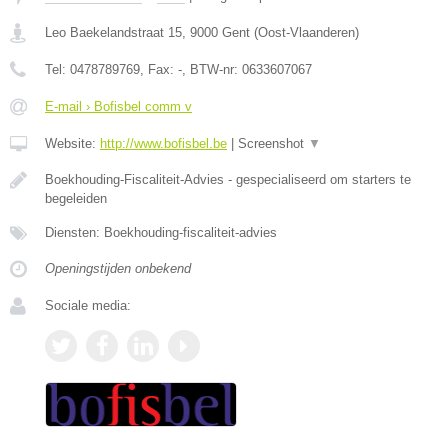
Leo Baekelandstraat 15
,
9000
Gent
(
Oost-Vlaanderen
)
Tel:
0478789769
, Fax:
-
, BTW-nr:
0633607067
E-mail › Bofisbel comm v
Website:
http://www.bofisbel.be
|
Screenshot
▼
Boekhouding-Fiscaliteit-Advies - gespecialiseerd om starters te
begeleiden
Diensten: Boekhouding-fiscaliteit-advies
Openingstijden onbekend
Sociale media: