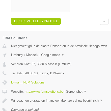
BEKIJK VOLLEDIG PROFIEL
FBM Solutions
Niet gevestigd in de plaats Ransart en in de provincie Henegouwen.
Limburg
»
Maaseik
|
Google maps
▼
Verloren Kost 57
,
3680
Maaseik
(
Limburg
)
Tel:
0475 48 00 13
, Fax:
-
, BTW-nr:
-
E-mail › FBM Solutions
Website:
http://www.fbmsolutions.be
|
Screenshot
▼
Wij coachen u graag op financieel vlak, zo zal uw bedrijf zich
▼
Diensten onbekend