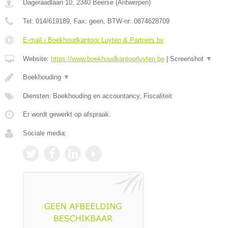
Dageraadlaan 10
,
2340
Beerse
(
Antwerpen
)
Tel:
014/619189
, Fax:
geen
, BTW-nr:
0874628709
E-mail › Boekhoudkantoor Luyten & Partners bv
Website:
https://www.boekhoudkantoorluyten.be
|
Screenshot
▼
Boekhouding
▼
Diensten: Boekhouding en accountancy, Fiscaliteit
Er wordt gewerkt op afspraak.
Sociale media: