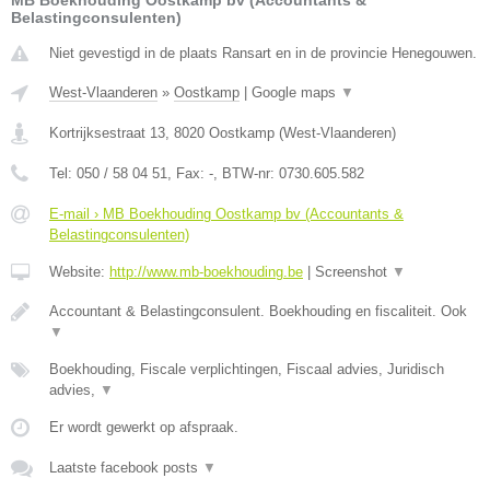
MB Boekhouding Oostkamp bv (Accountants &
Belastingconsulenten)
Niet gevestigd in de plaats Ransart en in de provincie Henegouwen.
West-Vlaanderen
»
Oostkamp
|
Google maps
▼
Kortrijksestraat 13
,
8020
Oostkamp
(
West-Vlaanderen
)
Tel:
050 / 58 04 51
, Fax:
-
, BTW-nr:
0730.605.582
E-mail › MB Boekhouding Oostkamp bv (Accountants &
Belastingconsulenten)
Website:
http://www.mb-boekhouding.be
|
Screenshot
▼
Accountant & Belastingconsulent. Boekhouding en fiscaliteit. Ook
▼
Boekhouding, Fiscale verplichtingen, Fiscaal advies, Juridisch
advies,
▼
Er wordt gewerkt op afspraak.
Laatste facebook posts
▼