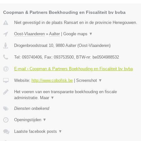
Coopman & Partners Boekhouding en Fiscaliteit bv bvba
Niet gevestigd in de plaats Ransart en in de provincie Henegouwen.
Oost-Vlaanderen
»
Aalter
|
Google maps
▼
Drogenbroodstraat 10
,
9880
Aalter
(
Oost-Vlaanderen
)
Tel:
093740406
, Fax:
093753500
, BTW-nr:
be0504988532
E-mail › Coopman & Partners Boekhouding en Fiscaliteit bv bvba
Website:
http://www.cobofisk.be
|
Screenshot
▼
Het voeren van een transparante boekhouding en fiscale
administratie. Maar
▼
Diensten onbekend
Openingstijden
▼
Laatste facebook posts
▼