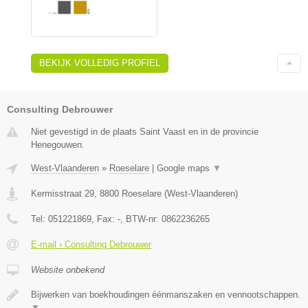
BEKIJK VOLLEDIG PROFIEL
Consulting Debrouwer
Niet gevestigd in de plaats Saint Vaast en in de provincie
Henegouwen.
West-Vlaanderen
»
Roeselare
|
Google maps
▼
Kermisstraat 29
,
8800
Roeselare
(
West-Vlaanderen
)
Tel:
051221869
, Fax:
-
, BTW-nr:
0862236265
E-mail › Consulting Debrouwer
Website onbekend
Bijwerken van boekhoudingen éénmanszaken en vennootschappen.
▼