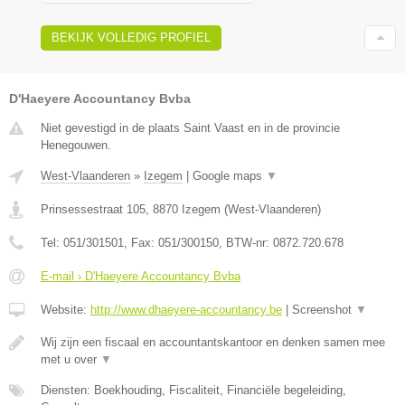
BEKIJK VOLLEDIG PROFIEL
D'Haeyere Accountancy Bvba
Niet gevestigd in de plaats Saint Vaast en in de provincie
Henegouwen.
West-Vlaanderen
»
Izegem
|
Google maps
▼
Prinsessestraat 105
,
8870
Izegem
(
West-Vlaanderen
)
Tel:
051/301501
, Fax:
051/300150
, BTW-nr:
0872.720.678
E-mail › D'Haeyere Accountancy Bvba
Website:
http://www.dhaeyere-accountancy.be
|
Screenshot
▼
Wij zijn een fiscaal en accountantskantoor en denken samen mee
met u over
▼
Diensten: Boekhouding, Fiscaliteit, Financiële begeleiding,