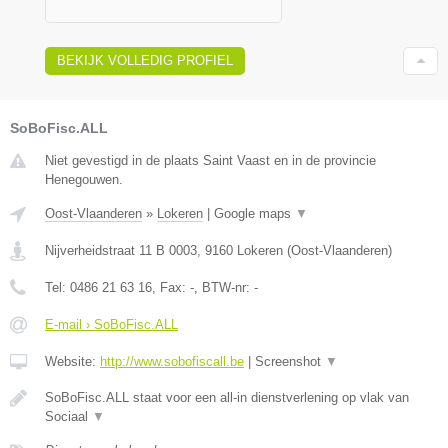
BEKIJK VOLLEDIG PROFIEL
SoBoFisc.ALL
Niet gevestigd in de plaats Saint Vaast en in de provincie
Henegouwen.
Oost-Vlaanderen
»
Lokeren
|
Google maps
▼
Nijverheidstraat 11 B 0003
,
9160
Lokeren
(
Oost-Vlaanderen
)
Tel:
0486 21 63 16
, Fax:
-
, BTW-nr:
-
E-mail › SoBoFisc.ALL
Website:
http://www.sobofiscall.be
|
Screenshot
▼
SoBoFisc.ALL staat voor een all-in dienstverlening op vlak van
Sociaal
▼