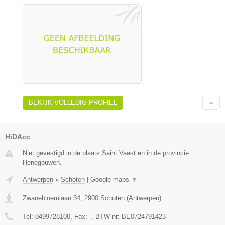
BEKIJK VOLLEDIG PROFIEL
HiDAcc
Niet gevestigd in de plaats Saint Vaast en in de provincie
Henegouwen.
Antwerpen
»
Schoten
|
Google maps
▼
Zwanebloemlaan 34
,
2900
Schoten
(
Antwerpen
)
Tel:
0499728100
, Fax:
-
, BTW-nr:
BE0724791423