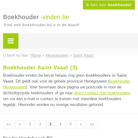
Ik ben een
boekhouder
Boekhouder
-vinden.be
Vind een boekhouder bij u in de buurt!
U bent nu hier:
Home
»
Henegouwen
»
Saint Vaast
Boekhouder Saint Vaast (3)
Boekhouder-vinden.be bevat helaas nog geen
boekhouders in Saint
Vaast
. Dit geldt ook voor de gehele provincie Henegouwen (
boekhouder
Henegouwen
). Voer bovenaan deze pagina uw postcode in voor de
dichtstbijzijnde boekhouders of ga naar
direct contact met boekhouders
om via één e-mail in contact te komen met meerdere boekhouders
tegelijk. Hieronder worden nu overige resultaten getoond.
««
«
1
2
3
4
5
»
»»