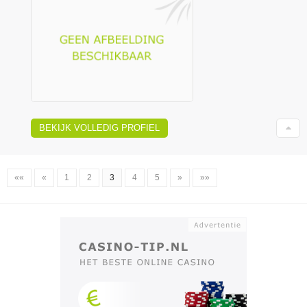
BEKIJK VOLLEDIG PROFIEL
««
«
1
2
3
4
5
»
»»