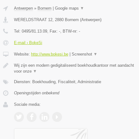
Antwerpen
»
Bornem
|
Google maps
▼
WERELDSTRAAT 12
,
2880
Bornem
(
Antwerpen
)
Tel:
0495/81.13.09
, Fax:
-
, BTW-nr:
-
E-mail › BokeSi
Website:
http://www.bokesi.be
|
Screenshot
▼
Wij zijn een modern gedigitaliseerd boekhoudkantoor met aandacht
voor onze
▼
Diensten: Boekhouding, Fiscaliteit, Administratie
Openingstijden onbekend
Sociale media: