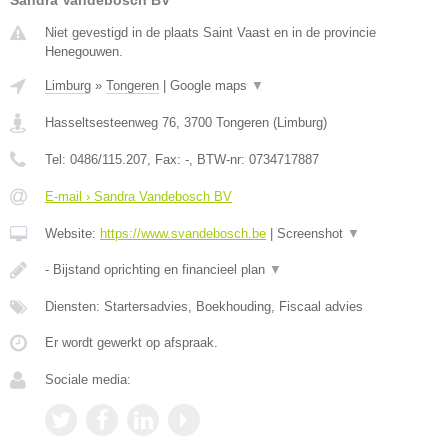
Sandra Vandebosch BV
Niet gevestigd in de plaats Saint Vaast en in de provincie
Henegouwen.
Limburg
»
Tongeren
|
Google maps
▼
Hasseltsesteenweg 76
,
3700
Tongeren
(
Limburg
)
Tel:
0486/115.207
, Fax:
-
, BTW-nr:
0734717887
E-mail › Sandra Vandebosch BV
Website:
https://www.svandebosch.be
|
Screenshot
▼
- Bijstand oprichting en financieel plan
▼
Diensten: Startersadvies, Boekhouding, Fiscaal advies
Er wordt gewerkt op afspraak.
Sociale media: