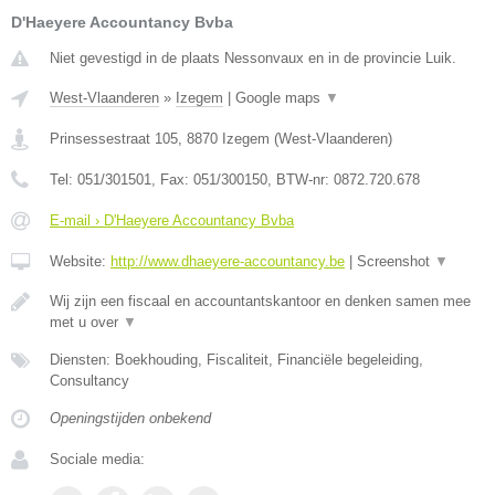
D'Haeyere Accountancy Bvba
Niet gevestigd in de plaats Nessonvaux en in de provincie Luik.
West-Vlaanderen
»
Izegem
|
Google maps
▼
Prinsessestraat 105
,
8870
Izegem
(
West-Vlaanderen
)
Tel:
051/301501
, Fax:
051/300150
, BTW-nr:
0872.720.678
E-mail › D'Haeyere Accountancy Bvba
Website:
http://www.dhaeyere-accountancy.be
|
Screenshot
▼
Wij zijn een fiscaal en accountantskantoor en denken samen mee
met u over
▼
Diensten: Boekhouding, Fiscaliteit, Financiële begeleiding,
Consultancy
Openingstijden onbekend
Sociale media: