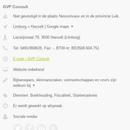
GVP Consult
Niet gevestigd in de plaats Nessonvaux en in de provincie Luik.
Limburg
»
Hasselt
|
Google maps
▼
Lazarijstraat 79
,
3500
Hasselt
(
Limburg
)
Tel:
0491/869628
, Fax:
-
, BTW-nr:
BE0508.604.751
E-mail › GVP Consult
Website onbekend
Bijberoepers, éénmanszaken, vennootschappen en vzw's zijn
welkom bij
▼
Diensten: Boekhouding, Fiscaliteit, Startersadvies
Er wordt gewerkt op afspraak.
Sociale media: