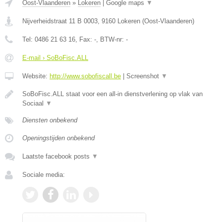
Oost-Vlaanderen
»
Lokeren
|
Google maps
▼
Nijverheidstraat 11 B 0003
,
9160
Lokeren
(
Oost-Vlaanderen
)
Tel:
0486 21 63 16
, Fax:
-
, BTW-nr:
-
E-mail › SoBoFisc.ALL
Website:
http://www.sobofiscall.be
|
Screenshot
▼
SoBoFisc.ALL staat voor een all-in dienstverlening op vlak van
Sociaal
▼
Diensten onbekend
Openingstijden onbekend
Laatste facebook posts
▼
Sociale media: