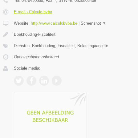
Tel:
0475430555
, Fax:
-
, BTW-nr:
0820803409
E-mail › Calculo bvba
Website:
http://www.calculobvba.be
|
Screenshot
▼
Boekhouding-Fiscaliteit
Diensten: Boekhouding, Fiscaliteit, Belastingaangifte
Openingstijden onbekend
Sociale media: