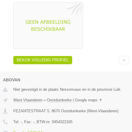
BEKIJK VOLLEDIG PROFIEL
ABOVAN
Niet gevestigd in de plaats Nessonvaux en in de provincie Luik.
West-Vlaanderen
»
Oostduinkerke
|
Google maps
▼
FEZANTESTRAAT 5
,
8670
Oostduinkerke
(
West-Vlaanderen
)
Tel:
-
, Fax:
-
, BTW-nr:
0454322165