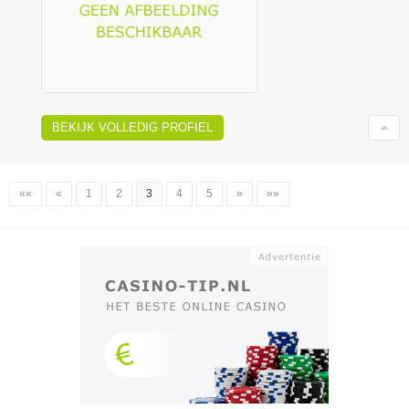
BEKIJK VOLLEDIG PROFIEL
««
«
1
2
3
4
5
»
»»