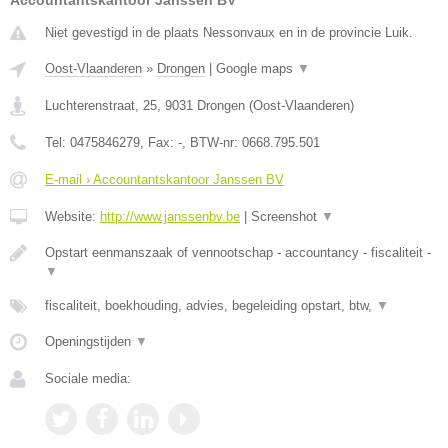
Accountantskantoor Janssen BV
Niet gevestigd in de plaats Nessonvaux en in de provincie Luik.
Oost-Vlaanderen
»
Drongen
|
Google maps
▼
Luchterenstraat, 25
,
9031
Drongen
(
Oost-Vlaanderen
)
Tel:
0475846279
, Fax:
-
, BTW-nr:
0668.795.501
E-mail › Accountantskantoor Janssen BV
Website:
http://www.janssenbv.be
|
Screenshot
▼
Opstart eenmanszaak of vennootschap - accountancy - fiscaliteit -
▼
fiscaliteit, boekhouding, advies, begeleiding opstart, btw,
▼
Openingstijden
▼
Sociale media: