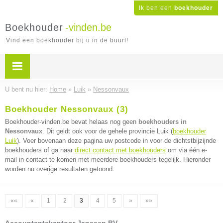
Ik ben een
boekhouder
Boekhouder
-vinden.be
Vind een boekhouder bij u in de buurt!
U bent nu hier:
Home
»
Luik
»
Nessonvaux
Boekhouder Nessonvaux (3)
Boekhouder-vinden.be bevat helaas nog geen
boekhouders in
Nessonvaux
. Dit geldt ook voor de gehele provincie Luik (
boekhouder
Luik
). Voer bovenaan deze pagina uw postcode in voor de dichtstbijzijnde
boekhouders of ga naar
direct contact met boekhouders
om via één e-
mail in contact te komen met meerdere boekhouders tegelijk. Hieronder
worden nu overige resultaten getoond.
««
«
1
2
3
4
5
»
»»