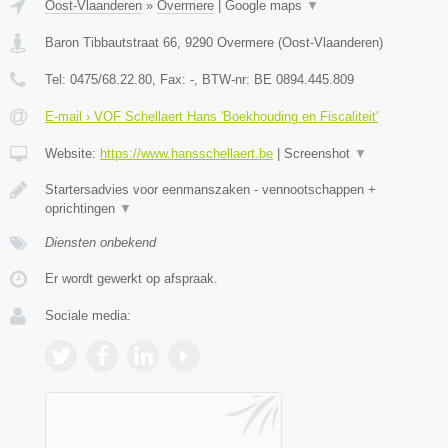
Oost-Vlaanderen
»
Overmere
|
Google maps
▼
Baron Tibbautstraat 66
,
9290
Overmere
(
Oost-Vlaanderen
)
Tel:
0475/68.22.80
, Fax:
-
, BTW-nr:
BE 0894.445.809
E-mail › VOF Schellaert Hans 'Boekhouding en Fiscaliteit'
Website:
https://www.hansschellaert.be
|
Screenshot
▼
Startersadvies voor eenmanszaken - vennootschappen +
oprichtingen
▼
Diensten onbekend
Er wordt gewerkt op afspraak.
Sociale media: