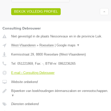
BEKIJK VOLLEDIG PROFIEL
Consulting Debrouwer
Niet gevestigd in de plaats Nessonvaux en in de provincie Luik.
West-Vlaanderen
»
Roeselare
|
Google maps
▼
Kermisstraat 29
,
8800
Roeselare
(
West-Vlaanderen
)
Tel:
051221869
, Fax:
-
, BTW-nr:
0862236265
E-mail › Consulting Debrouwer
Website onbekend
Bijwerken van boekhoudingen éénmanszaken en vennootschappen.
▼
Diensten onbekend