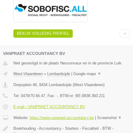
BEKIJK VOLLEDIG PROFIEL
VANPRAET ACCOUNTANCY BV
Niet gevestigd in de plaats Nessonvaux en in de provincie Luik.
West-Vlaanderen
»
Lombardsijde
|
Google maps
▼
Dorpsplein 46
,
8434
Lombardsijde
(
West-Vlaanderen
)
Tel:
0479/70.66.47
, Fax:
-
, BTW-nr:
BE-0838.360.211
E-mail › VANPRAET ACCOUNTANCY BV
Website:
https://www.vanpraet-accountancy.be
|
Screenshot
▼
Boekhouding - Accountancy - Starters - Fiscaliteit - BTW -