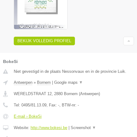
BEKIJK VOLLEDIG PROFIEL
BokeSi
Niet gevestigd in de plaats Nessonvaux en in de provincie Luik.
Antwerpen
»
Bornem
|
Google maps
▼
WERELDSTRAAT 12
,
2880
Bornem
(
Antwerpen
)
Tel:
0495/81.13.09
, Fax:
-
, BTW-nr:
-
E-mail › BokeSi
Website:
http://www.bokesi.be
|
Screenshot
▼