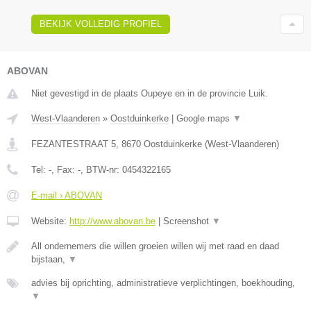
BEKIJK VOLLEDIG PROFIEL
ABOVAN
Niet gevestigd in de plaats Oupeye en in de provincie Luik.
West-Vlaanderen
»
Oostduinkerke
|
Google maps
▼
FEZANTESTRAAT 5
,
8670
Oostduinkerke
(
West-Vlaanderen
)
Tel:
-
, Fax:
-
, BTW-nr:
0454322165
E-mail › ABOVAN
Website:
http://www.abovan.be
|
Screenshot
▼
All ondernemers die willen groeien willen wij met raad en daad
bijstaan,
▼
advies bij oprichting, administratieve verplichtingen, boekhouding,
▼