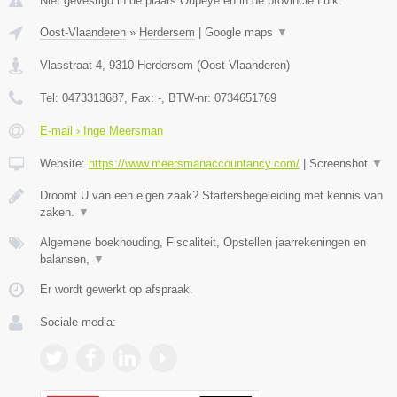
Niet gevestigd in de plaats Oupeye en in de provincie Luik.
Oost-Vlaanderen
»
Herdersem
|
Google maps
▼
Vlasstraat 4
,
9310
Herdersem
(
Oost-Vlaanderen
)
Tel:
0473313687
, Fax:
-
, BTW-nr:
0734651769
E-mail › Inge Meersman
Website:
https://www.meersmanaccountancy.com/
|
Screenshot
▼
Droomt U van een eigen zaak? Startersbegeleiding met kennis van
zaken.
▼
Algemene boekhouding, Fiscaliteit, Opstellen jaarrekeningen en
balansen,
▼
Er wordt gewerkt op afspraak.
Sociale media: