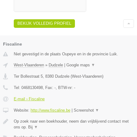
BEKIJK VOLLEDIG PROFIEL
Fiscaline
Niet gevestigd in de plaats Oupeye en in de provincie Luik.
West-Vlaanderen
»
Dudzele
|
Google maps
▼
Ter Bollestraat 5
,
8380
Dudzele
(
West-Vlaanderen
)
Tel:
0468130498
, Fax:
-
, BTW-nr:
-
E-mail › Fiscaline
Website:
http://www.fiscaline.be
|
Screenshot
▼
Op zoek naar een boekhouder, neem dan vrijblijvend contact met
ons op. Bij
▼