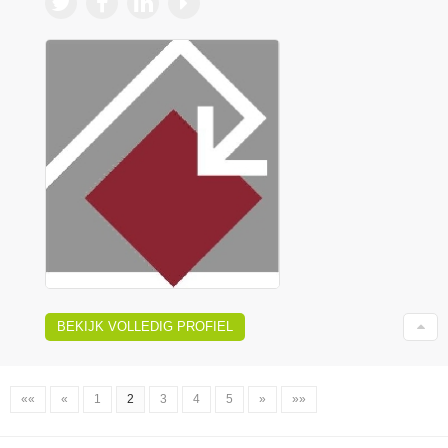
BEKIJK VOLLEDIG PROFIEL
««
«
1
2
3
4
5
»
»»