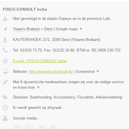
FISCO-CONSULT bvba
Niet gevestigd in de plaats Oupeye en in de provincie Luik.
Vlaams-Brabant
»
Diest
|
Google maps
▼
KAUTERSHOEK 21/1
,
3290
Diest
(
Vlaams-Brabant
)
Tel:
013/33.73.70
, Fax:
013/32.16.80
, BTW-nr:
BE 0458.128.723
E-mail › FISCO-CONSULT bvba
Website:
http://www.fiscoconsult.be
|
Screenshot
▼
Met 8 dynamische medewerkers zorgen wij voor de nodige service
en know how.
▼
Diensten: Boekhouding, Accountancy, Fiscaliteit, Adviesverlening
Er wordt gewerkt op afspraak.
Sociale media: