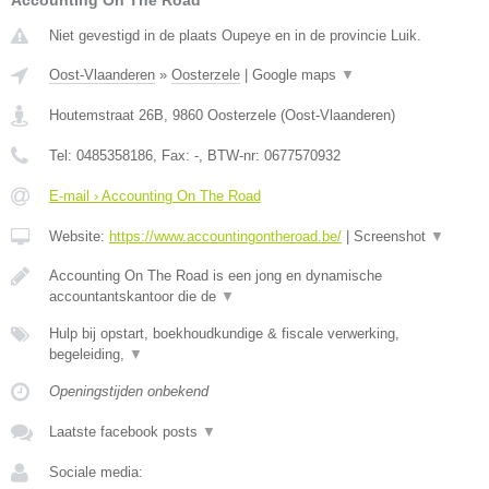
Accounting On The Road
Niet gevestigd in de plaats Oupeye en in de provincie Luik.
Oost-Vlaanderen
»
Oosterzele
|
Google maps
▼
Houtemstraat 26B
,
9860
Oosterzele
(
Oost-Vlaanderen
)
Tel:
0485358186
, Fax:
-
, BTW-nr:
0677570932
E-mail › Accounting On The Road
Website:
https://www.accountingontheroad.be/
|
Screenshot
▼
Accounting On The Road is een jong en dynamische
accountantskantoor die de
▼
Hulp bij opstart, boekhoudkundige & fiscale verwerking,
begeleiding,
▼
Openingstijden onbekend
Laatste facebook posts
▼
Sociale media: