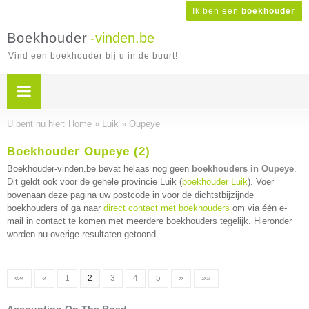
Ik ben een
boekhouder
Boekhouder
-vinden.be
Vind een boekhouder bij u in de buurt!
U bent nu hier:
Home
»
Luik
»
Oupeye
Boekhouder Oupeye (2)
Boekhouder-vinden.be bevat helaas nog geen
boekhouders in Oupeye
.
Dit geldt ook voor de gehele provincie Luik (
boekhouder Luik
). Voer
bovenaan deze pagina uw postcode in voor de dichtstbijzijnde
boekhouders of ga naar
direct contact met boekhouders
om via één e-
mail in contact te komen met meerdere boekhouders tegelijk. Hieronder
worden nu overige resultaten getoond.
««
«
1
2
3
4
5
»
»»