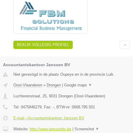
BEKIJK VOLLEDIG PROFIEL
Accountantskantoor Janssen BV
Niet gevestigd in de plaats Oupeye en in de provincie Luik.
Oost-Vlaanderen
»
Drongen
|
Google maps
▼
Luchterenstraat, 25
,
9031
Drongen
(
Oost-Vlaanderen
)
Tel:
0475846279
, Fax:
-
, BTW-nr:
0668.795.501
E-mail › Accountantskantoor Janssen BV
Website:
http://www.janssenbv.be
|
Screenshot
▼