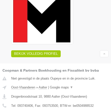
BEKIJK VOLLEDIG PROFIEL
Coopman & Partners Boekhouding en Fiscaliteit bv bvba
Niet gevestigd in de plaats Oupeye en in de provincie Luik.
Oost-Vlaanderen
»
Aalter
|
Google maps
▼
Drogenbroodstraat 10
,
9880
Aalter
(
Oost-Vlaanderen
)
Tel:
093740406
, Fax:
093753500
, BTW-nr:
be0504988532