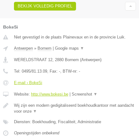
BEKIJK VOLLEDIG PROFIEL
BokeSi
Niet gevestigd in de plaats Plainevaux en in de provincie Luik.
Antwerpen
»
Bornem
|
Google maps
▼
WERELDSTRAAT 12
,
2880
Bornem
(
Antwerpen
)
Tel:
0495/81.13.09
, Fax:
-
, BTW-nr:
-
E-mail › BokeSi
Website:
http://www.bokesi.be
|
Screenshot
▼
Wij zijn een modern gedigitaliseerd boekhoudkantoor met aandacht
voor onze
▼
Diensten: Boekhouding, Fiscaliteit, Administratie
Openingstijden onbekend