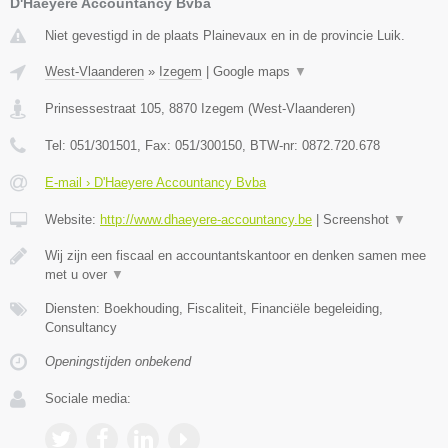
D'Haeyere Accountancy Bvba
Niet gevestigd in de plaats Plainevaux en in de provincie Luik.
West-Vlaanderen
»
Izegem
|
Google maps
▼
Prinsessestraat 105
,
8870
Izegem
(
West-Vlaanderen
)
Tel:
051/301501
, Fax:
051/300150
, BTW-nr:
0872.720.678
E-mail › D'Haeyere Accountancy Bvba
Website:
http://www.dhaeyere-accountancy.be
|
Screenshot
▼
Wij zijn een fiscaal en accountantskantoor en denken samen mee
met u over
▼
Diensten: Boekhouding, Fiscaliteit, Financiële begeleiding,
Consultancy
Openingstijden onbekend
Sociale media: