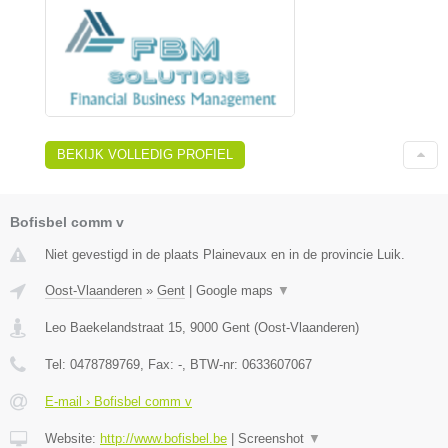
BEKIJK VOLLEDIG PROFIEL
Bofisbel comm v
Niet gevestigd in de plaats Plainevaux en in de provincie Luik.
Oost-Vlaanderen
»
Gent
|
Google maps
▼
Leo Baekelandstraat 15
,
9000
Gent
(
Oost-Vlaanderen
)
Tel:
0478789769
, Fax:
-
, BTW-nr:
0633607067
E-mail › Bofisbel comm v
Website:
http://www.bofisbel.be
|
Screenshot
▼