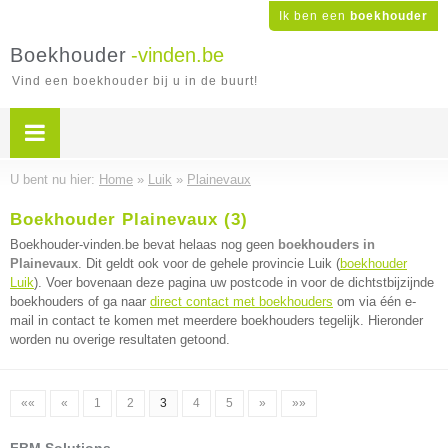
Ik ben een
boekhouder
Boekhouder
-vinden.be
Vind een boekhouder bij u in de buurt!
U bent nu hier:
Home
»
Luik
»
Plainevaux
Boekhouder Plainevaux (3)
Boekhouder-vinden.be bevat helaas nog geen
boekhouders in
Plainevaux
. Dit geldt ook voor de gehele provincie Luik (
boekhouder
Luik
). Voer bovenaan deze pagina uw postcode in voor de dichtstbijzijnde
boekhouders of ga naar
direct contact met boekhouders
om via één e-
mail in contact te komen met meerdere boekhouders tegelijk. Hieronder
worden nu overige resultaten getoond.
««
«
1
2
3
4
5
»
»»