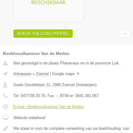
BEKIJK VOLLEDIG PROFIEL
Boekhoudkantoor Van de Merlen
Niet gevestigd in de plaats Plainevaux en in de provincie Luik.
Antwerpen
»
Zoersel
|
Google maps
▼
Guido Gezellelaan 21
,
2980
Zoersel
(
Antwerpen
)
Tel:
0477/38.20.70
, Fax:
-
, BTW-nr:
0841.381.067
E-mail › Boekhoudkantoor Van de Merlen
Website onbekend
We staan in voor de complete verwerking van uw boekhouding: van