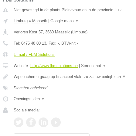
FBM Solutions
Niet gevestigd in de plaats Plainevaux en in de provincie Luik.
Limburg
»
Maaseik
|
Google maps
▼
Verloren Kost 57
,
3680
Maaseik
(
Limburg
)
Tel:
0475 48 00 13
, Fax:
-
, BTW-nr:
-
E-mail › FBM Solutions
Website:
http://www.fbmsolutions.be
|
Screenshot
▼
Wij coachen u graag op financieel vlak, zo zal uw bedrijf zich
▼
Diensten onbekend
Openingstijden
▼
Sociale media: