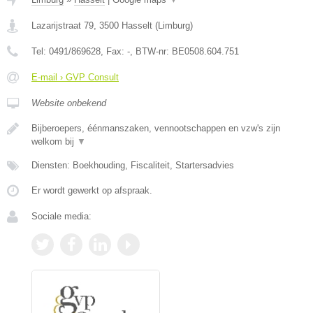
Lazarijstraat 79
,
3500
Hasselt
(
Limburg
)
Tel:
0491/869628
, Fax:
-
, BTW-nr:
BE0508.604.751
E-mail › GVP Consult
Website onbekend
Bijberoepers, éénmanszaken, vennootschappen en vzw's zijn
welkom bij
▼
Diensten: Boekhouding, Fiscaliteit, Startersadvies
Er wordt gewerkt op afspraak.
Sociale media: