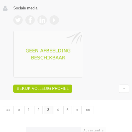
Sociale media:
BEKIJK VOLLEDIG PROFIEL
««
«
1
2
3
4
5
»
»»