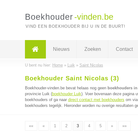
Boekhouder
-vinden.be
VIND EEN BOEKHOUDER BIJ U IN DE BUURT!
Nieuws
Zoeken
Contact
U bent nu hier:
Home
»
Luik
»
Saint Nicolas
Boekhouder Saint Nicolas (3)
Boekhouder-vinden.be bevat helaas nog geen
boekhouders in 
provincie Luik (
boekhouder Luik
). Voer bovenaan deze pagina uw
boekhouders of ga naar
direct contact met boekhouders
om via 
boekhouders tegelijk. Hieronder worden nu overige resultaten g
««
«
1
2
3
4
5
»
»»