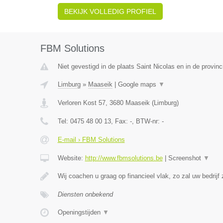
BEKIJK VOLLEDIG PROFIEL
FBM Solutions
Niet gevestigd in de plaats Saint Nicolas en in de provinc
Limburg
»
Maaseik
|
Google maps
▼
Verloren Kost 57
,
3680
Maaseik
(
Limburg
)
Tel:
0475 48 00 13
, Fax:
-
, BTW-nr:
-
E-mail › FBM Solutions
Website:
http://www.fbmsolutions.be
|
Screenshot
▼
Wij coachen u graag op financieel vlak, zo zal uw bedrijf
Diensten onbekend
Openingstijden
▼