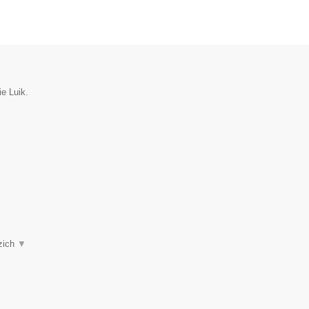
ie Luik.
 zich
▼