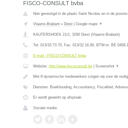
FISCO-CONSULT bvba
Niet gevestigd in de plaats Saint Nicolas en in de provinc
Vlaams-Brabant
»
Diest
|
Google maps
▼
KAUTERSHOEK 21/1
,
3290
Diest
(
Vlaams-Brabant
)
Tel:
013/33.73.70
, Fax:
013/32.16.80
, BTW-nr:
BE 0458.
E-mail › FISCO-CONSULT bvba
Website:
http://www.fiscoconsult.be
|
Screenshot
▼
Met 8 dynamische medewerkers zorgen wij voor de nodi
Diensten: Boekhouding, Accountancy, Fiscaliteit, Adviesv
Er wordt gewerkt op afspraak.
Sociale media: