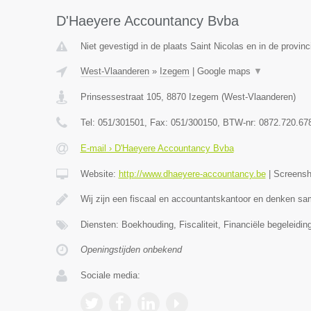
D'Haeyere Accountancy Bvba
Niet gevestigd in de plaats Saint Nicolas en in de provinc
West-Vlaanderen
»
Izegem
|
Google maps
▼
Prinsessestraat 105
,
8870
Izegem
(
West-Vlaanderen
)
Tel:
051/301501
, Fax:
051/300150
, BTW-nr:
0872.720.67
E-mail › D'Haeyere Accountancy Bvba
Website:
http://www.dhaeyere-accountancy.be
|
Screens
Wij zijn een fiscaal en accountantskantoor en denken 
Diensten: Boekhouding, Fiscaliteit, Financiële begeleidin
Openingstijden onbekend
Sociale media: