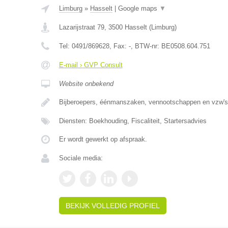
Limburg
»
Hasselt
|
Google maps
▼
Lazarijstraat 79
,
3500
Hasselt
(
Limburg
)
Tel:
0491/869628
, Fax:
-
, BTW-nr:
BE0508.604.751
E-mail › GVP Consult
Website onbekend
Bijberoepers, éénmanszaken, vennootschappen en vzw's 
Diensten: Boekhouding, Fiscaliteit, Startersadvies
Er wordt gewerkt op afspraak.
Sociale media:
BEKIJK VOLLEDIG PROFIEL