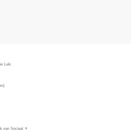
ie Luik.
en
)
ak van Sociaal
▼