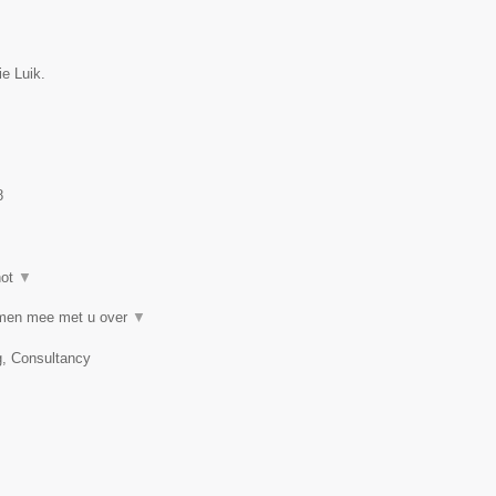
ie Luik.
8
hot
▼
samen mee met u over
▼
g, Consultancy