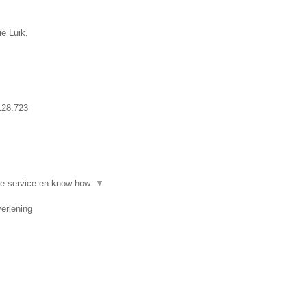
ie Luik.
128.723
ge service en know how.
▼
erlening