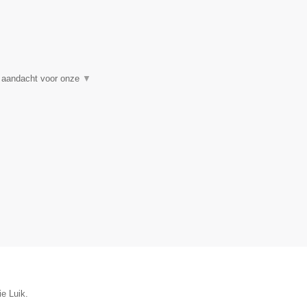
t aandacht voor onze
▼
ie Luik.