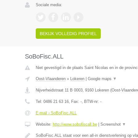
Sociale media:
BEKIJK VOLLEDIG PROFIEL
SoBoFisc.ALL
Niet gevestigd in de plaats Saint Nicolas en in de provinc
Oost-Vlaanderen
»
Lokeren
|
Google maps
▼
Nijverheidstraat 11 B 0003
,
9160
Lokeren
(
Oost-Vlaander
Tel:
0486 21 63 16
, Fax:
-
, BTW-nr:
-
E-mail › SoBoFisc.ALL
Website:
http://www.sobofiscall.be
|
Screenshot
▼
SoBoFisc.ALL staat voor een all-in dienstverlening op vl