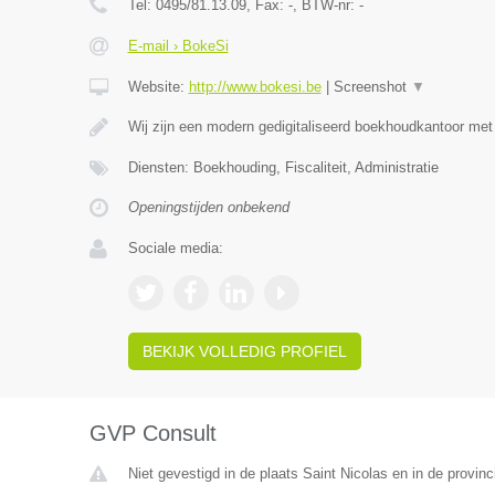
Tel:
0495/81.13.09
, Fax:
-
, BTW-nr:
-
E-mail › BokeSi
Website:
http://www.bokesi.be
|
Screenshot
▼
Wij zijn een modern gedigitaliseerd boekhoudkantoor me
Diensten: Boekhouding, Fiscaliteit, Administratie
Openingstijden onbekend
Sociale media:
BEKIJK VOLLEDIG PROFIEL
GVP Consult
Niet gevestigd in de plaats Saint Nicolas en in de provinc