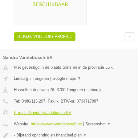
BEKIJK VOLLEDIG PROFIEL
Sandra Vandebosch BV
Niet gevestigd in de plaats Slins en in de provincie Luik.
Limburg
»
Tongeren
|
Google maps
▼
Hasseltsesteenweg 76
,
3700
Tongeren
(
Limburg
)
Tel:
0486/115.207
, Fax:
-
, BTW-nr:
0734717887
E-mail › Sandra Vandebosch BV
Website:
https://www.svandebosch.be
|
Screenshot
▼
- Bijstand oprichting en financieel plan
▼