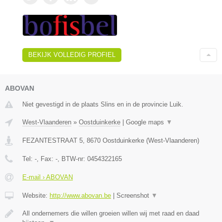
BEKIJK VOLLEDIG PROFIEL
ABOVAN
Niet gevestigd in de plaats Slins en in de provincie Luik.
West-Vlaanderen
»
Oostduinkerke
|
Google maps
▼
FEZANTESTRAAT 5
,
8670
Oostduinkerke
(
West-Vlaanderen
)
Tel:
-
, Fax:
-
, BTW-nr:
0454322165
E-mail › ABOVAN
Website:
http://www.abovan.be
|
Screenshot
▼
All ondernemers die willen groeien willen wij met raad en daad