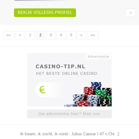
BEKIJK VOLLEDIG PROFIEL
««
«
1
2
3
4
5
»
»»
Uw advertentie hier? Mail ons
Ik kwam, ik zocht, ik vond - Julius Caesar / 47 v.Chr. ;)