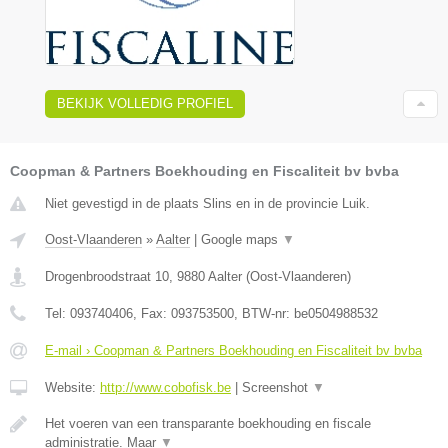
BEKIJK VOLLEDIG PROFIEL
Coopman & Partners Boekhouding en Fiscaliteit bv bvba
Niet gevestigd in de plaats Slins en in de provincie Luik.
Oost-Vlaanderen
»
Aalter
|
Google maps
▼
Drogenbroodstraat 10
,
9880
Aalter
(
Oost-Vlaanderen
)
Tel:
093740406
, Fax:
093753500
, BTW-nr:
be0504988532
E-mail › Coopman & Partners Boekhouding en Fiscaliteit bv bvba
Website:
http://www.cobofisk.be
|
Screenshot
▼
Het voeren van een transparante boekhouding en fiscale
administratie. Maar
▼