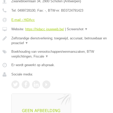
Zwanebloemlaan 34
,
2900
Schoten
(
Antwerpen
)
Tel:
0499728100
, Fax:
-
, BTW-nr:
BE0724791423
E-mail › HiDAcc
Website:
https://hidacc.jouwweb.be/
|
Screenshot
▼
Zelfstandige dienstverlening; toegewijd, accuraat, betrouwbaar en
proactief
▼
Boekhouding van venootschappen/eenmanszaken, BTW
verplichtingen, Fiscale
▼
Er wordt gewerkt op afspraak.
Sociale media: