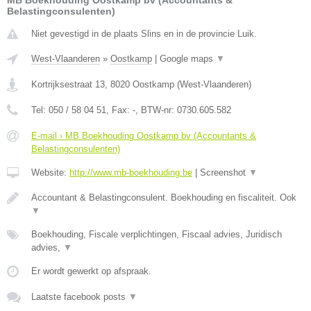
MB Boekhouding Oostkamp bv (Accountants &
Belastingconsulenten)
Niet gevestigd in de plaats Slins en in de provincie Luik.
West-Vlaanderen
»
Oostkamp
|
Google maps
▼
Kortrijksestraat 13
,
8020
Oostkamp
(
West-Vlaanderen
)
Tel:
050 / 58 04 51
, Fax:
-
, BTW-nr:
0730.605.582
E-mail › MB Boekhouding Oostkamp bv (Accountants &
Belastingconsulenten)
Website:
http://www.mb-boekhouding.be
|
Screenshot
▼
Accountant & Belastingconsulent. Boekhouding en fiscaliteit. Ook
▼
Boekhouding, Fiscale verplichtingen, Fiscaal advies, Juridisch
advies,
▼
Er wordt gewerkt op afspraak.
Laatste facebook posts
▼