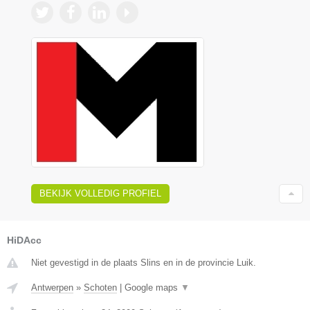
BEKIJK VOLLEDIG PROFIEL
HiDAcc
Niet gevestigd in de plaats Slins en in de provincie Luik.
Antwerpen
»
Schoten
|
Google maps
▼