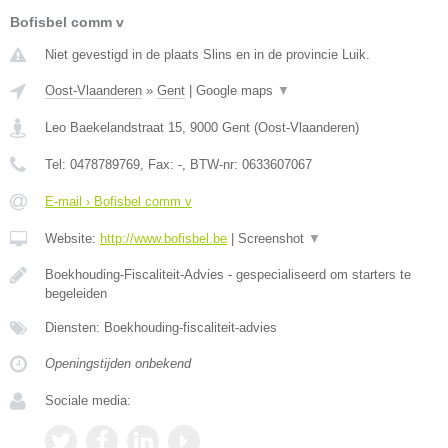
Bofisbel comm v
Niet gevestigd in de plaats Slins en in de provincie Luik.
Oost-Vlaanderen
»
Gent
|
Google maps
▼
Leo Baekelandstraat 15
,
9000
Gent
(
Oost-Vlaanderen
)
Tel:
0478789769
, Fax:
-
, BTW-nr:
0633607067
E-mail › Bofisbel comm v
Website:
http://www.bofisbel.be
|
Screenshot
▼
Boekhouding-Fiscaliteit-Advies - gespecialiseerd om starters te
begeleiden
Diensten: Boekhouding-fiscaliteit-advies
Openingstijden onbekend
Sociale media: