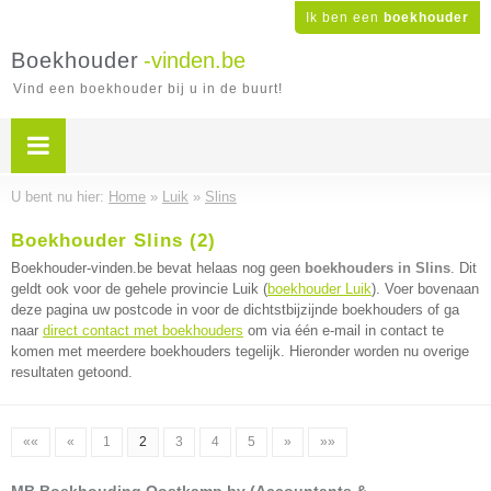
Ik ben een
boekhouder
Boekhouder
-vinden.be
Vind een boekhouder bij u in de buurt!
U bent nu hier:
Home
»
Luik
»
Slins
Boekhouder Slins (2)
Boekhouder-vinden.be bevat helaas nog geen
boekhouders in Slins
. Dit
geldt ook voor de gehele provincie Luik (
boekhouder Luik
). Voer bovenaan
deze pagina uw postcode in voor de dichtstbijzijnde boekhouders of ga
naar
direct contact met boekhouders
om via één e-mail in contact te
komen met meerdere boekhouders tegelijk. Hieronder worden nu overige
resultaten getoond.
««
«
1
2
3
4
5
»
»»