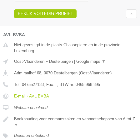
BEKIJK VOLLEDIG PROFIEL
AVL BVBA
Niet gevestigd in de plaats Chassepierre en in de provincie
Luxemburg.
Oost-Vlaanderen
»
Destelbergen
|
Google maps
▼
Admiraalhof 68
,
9070
Destelbergen
(
Oost-Vlaanderen
)
Tel:
0475527133
, Fax:
-
, BTW-nr:
0465.968.895
E-mail › AVL BVBA
Website onbekend
Boekhouding voor eenmanszaken en vennootschappen van A tot Z.
▼
Diensten onbekend