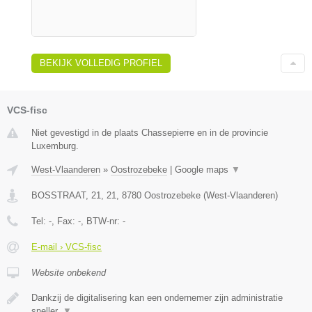
BEKIJK VOLLEDIG PROFIEL
VCS-fisc
Niet gevestigd in de plaats Chassepierre en in de provincie
Luxemburg.
West-Vlaanderen
»
Oostrozebeke
|
Google maps
▼
BOSSTRAAT, 21, 21
,
8780
Oostrozebeke
(
West-Vlaanderen
)
Tel:
-
, Fax:
-
, BTW-nr:
-
E-mail › VCS-fisc
Website onbekend
Dankzij de digitalisering kan een ondernemer zijn administratie
sneller,
▼