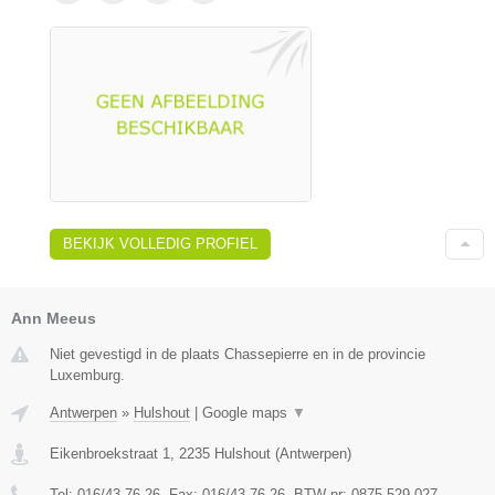
BEKIJK VOLLEDIG PROFIEL
Ann Meeus
Niet gevestigd in de plaats Chassepierre en in de provincie
Luxemburg.
Antwerpen
»
Hulshout
|
Google maps
▼
Eikenbroekstraat 1
,
2235
Hulshout
(
Antwerpen
)
Tel:
016/43.76.26
, Fax:
016/43.76.26
, BTW-nr:
0875.529.027