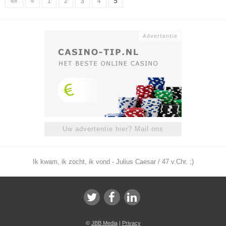
««
«
1
2
3
4
5
Uw advertentie hier? Mail ons
Ik kwam, ik zocht, ik vond - Julius Caesar / 47 v.Chr. ;)
©
JBB Media
|
Privacy