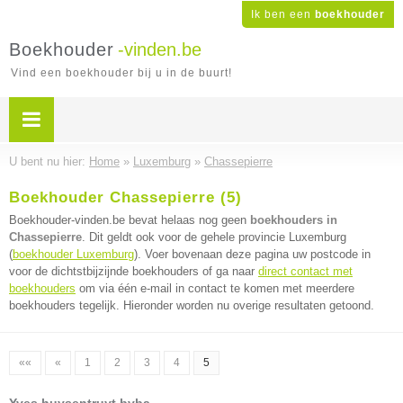
Ik ben een
boekhouder
Boekhouder
-vinden.be
Vind een boekhouder bij u in de buurt!
U bent nu hier:
Home
»
Luxemburg
»
Chassepierre
Boekhouder Chassepierre (5)
Boekhouder-vinden.be bevat helaas nog geen
boekhouders in
Chassepierre
. Dit geldt ook voor de gehele provincie Luxemburg
(
boekhouder Luxemburg
). Voer bovenaan deze pagina uw postcode in
voor de dichtstbijzijnde boekhouders of ga naar
direct contact met
boekhouders
om via één e-mail in contact te komen met meerdere
boekhouders tegelijk. Hieronder worden nu overige resultaten getoond.
««
«
1
2
3
4
5