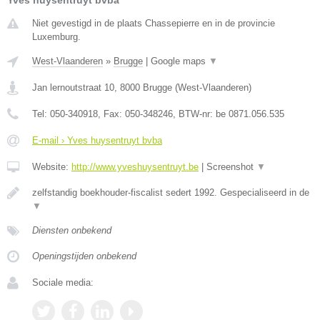
Yves huysentruyt bvba
Niet gevestigd in de plaats Chassepierre en in de provincie
Luxemburg.
West-Vlaanderen
»
Brugge
|
Google maps
▼
Jan lernoutstraat 10
,
8000
Brugge
(
West-Vlaanderen
)
Tel:
050-340918
, Fax:
050-348246
, BTW-nr:
be 0871.056.535
E-mail › Yves huysentruyt bvba
Website:
http://www.yveshuysentruyt.be
|
Screenshot
▼
zelfstandig boekhouder-fiscalist sedert 1992. Gespecialiseerd in de
▼
Diensten onbekend
Openingstijden onbekend
Sociale media: