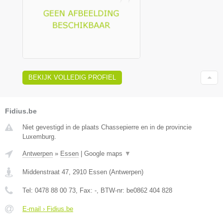
BEKIJK VOLLEDIG PROFIEL
Fidius.be
Niet gevestigd in de plaats Chassepierre en in de provincie
Luxemburg.
Antwerpen
»
Essen
|
Google maps
▼
Middenstraat 47
,
2910
Essen
(
Antwerpen
)
Tel:
0478 88 00 73
, Fax:
-
, BTW-nr:
be0862 404 828
E-mail › Fidius.be