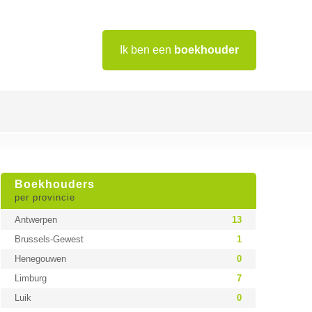
Ik ben een
boekhouder
Boekhouders
per provincie
Antwerpen
13
Brussels-Gewest
1
Henegouwen
0
Limburg
7
Luik
0