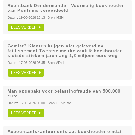
Rechtbank Dendermonde - Voormalig boekhouder
van Kontrimo veroordeeld
Datum:
19-06-2026 13:13
| Bron:
MSN
LEES VERDER
Gemist? Klanten krijgen niet geleverd na
faillissement Twentse meubelzaak & boekhouder
sluisde stiekem jarenlang 1,2 miljoen euro weg
Datum:
17-06-2026 05:35
| Bron:
AD.nl
LEES VERDER
Man opgepakt voor belastingfraude van 500.000
euro
Datum:
15-06-2026 09:00
| Bron:
L1 Nieuws
LEES VERDER
Accountantskantoor ontslaat boekhouder omdat