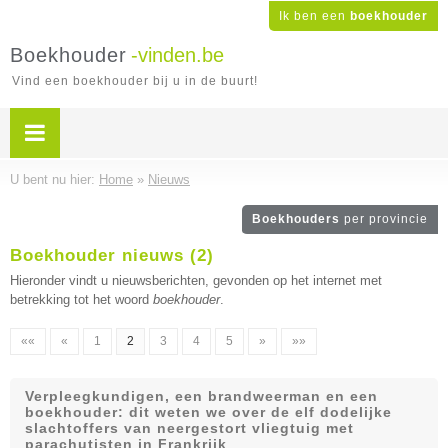
Ik ben een
boekhouder
Boekhouder
-vinden.be
Vind een boekhouder bij u in de buurt!
U bent nu hier:
Home
»
Nieuws
Boekhouders
per provincie
Boekhouder nieuws (2)
Hieronder vindt u nieuwsberichten, gevonden op het internet met
betrekking tot het woord
boekhouder
.
««
«
1
2
3
4
5
»
»»
Verpleegkundigen, een brandweerman en een
boekhouder: dit weten we over de elf dodelijke
slachtoffers van neergestort vliegtuig met
parachutisten in Frankrijk