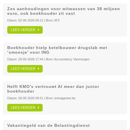
Zes aanhoudingen voor witwassen van 38 miljoen
euro, ook boekhouder zit vast
Datum:
02-06-2026 06:21
| Bron:
AT5
LEES VERDER
Boekhouder hielp ketelbouwer drugslab met
‘smoesje’ voor ING
Datum:
29-05-2026 17:44
| Bron:
Accountancy Vanmorgen ·
LEES VERDER
Helft KMO’s vertrouwt AI meer dan junior
boekhouder
Datum:
28-05-2026 09:51
| Bron:
ictmagazine.be
LEES VERDER
Vakantiegeld van de Belastingdienst