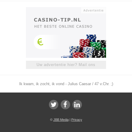
Uw advertentie hier? Mail ons
Ik kwam, ik zocht, ik vond - Julius Caesar / 47 v.Chr. ;)
©
JBB Media
|
Privacy