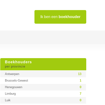
Ik ben een
boekhouder
Boekhouders
per provincie
Antwerpen
13
Brussels-Gewest
1
Henegouwen
0
Limburg
7
Luik
0