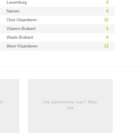
Luxemburg
0
Namen
0
Oost-Vlaanderen
12
Vlaams-Brabant
2
Waals-Brabant
0
West-Vlaanderen
13
il
Uw advertentie hier? Mail
ons