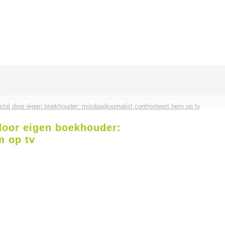
tal door eigen boekhouder: misdaadjournalist confronteert hem op tv
door eigen boekhouder:
m op tv