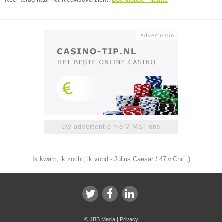
Uw advertentie hier? Mail ons
Ik kwam, ik zocht, ik vond - Julius Caesar / 47 v.Chr. ;)
©
JBB Media
|
Privacy