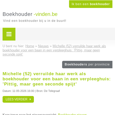
Ik ben een
boekhouder
Boekhouder
-vinden.be
Vind een boekhouder bij u in de buurt!
U bent nu hier:
Home
»
Nieuws
»
Michelle (52) verruilde haar werk als
boekhouder voor een baan in een verpleeghuis: ’Pittig, maar geen
seconde spijt’
Boekhouders
per provincie
Michelle (52) verruilde haar werk als
boekhouder voor een baan in een verpleeghuis:
’Pittig, maar geen seconde spijt’
Datum:
11-05-2026 16:00
| Bron: De Telegraaf
LEES VERDER
Keer terug naar het nieuwsoverzicht:
Boekhouder nieuws