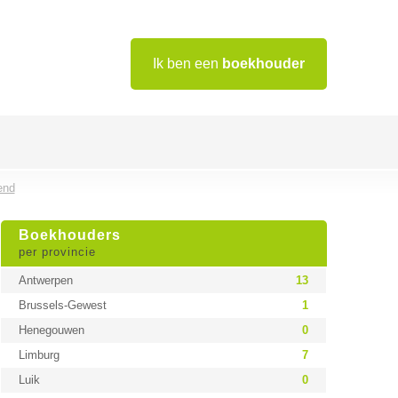
Ik ben een
boekhouder
end
Boekhouders
per provincie
Antwerpen
13
Brussels-Gewest
1
Henegouwen
0
Limburg
7
Luik
0