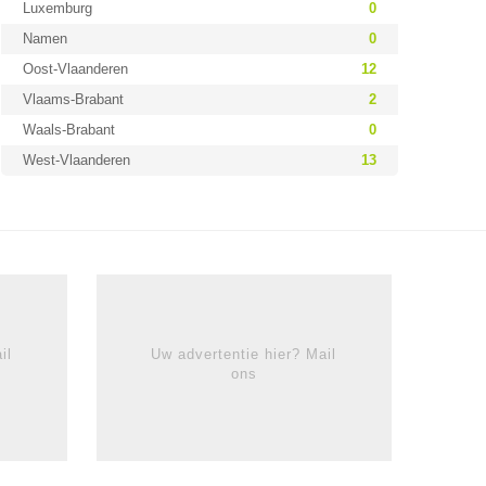
Luxemburg
0
Namen
0
Oost-Vlaanderen
12
Vlaams-Brabant
2
Waals-Brabant
0
West-Vlaanderen
13
il
Uw advertentie hier? Mail
ons