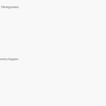
cie Henegouwen.
nootschappen.