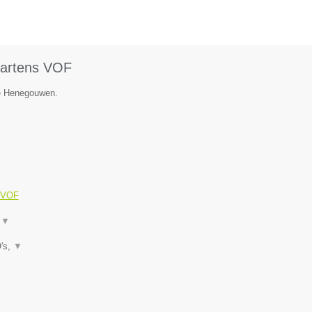
Martens VOF
cie Henegouwen.
s VOF
t
▼
O's,
▼