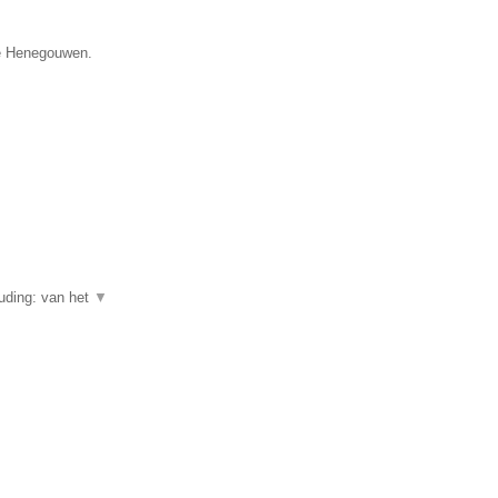
cie Henegouwen.
uding: van het
▼