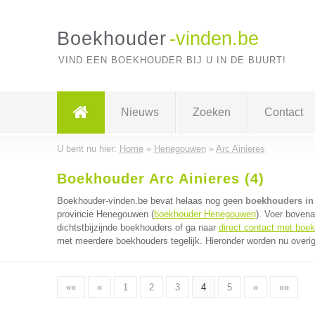
Boekhouder
-vinden.be
VIND EEN BOEKHOUDER BIJ U IN DE BUURT!
Nieuws
Zoeken
Contact
U bent nu hier:
Home
»
Henegouwen
»
Arc Ainieres
Boekhouder Arc Ainieres (4)
Boekhouder-vinden.be bevat helaas nog geen
boekhouders in 
provincie Henegouwen (
boekhouder Henegouwen
). Voer boven
dichtstbijzijnde boekhouders of ga naar
direct contact met boe
met meerdere boekhouders tegelijk. Hieronder worden nu overig
««
«
1
2
3
4
5
»
»»