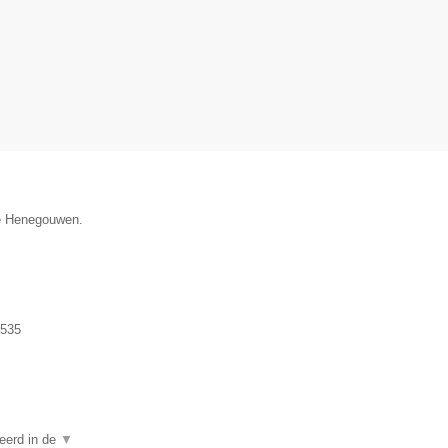
cie Henegouwen.
.535
seerd in de
▼