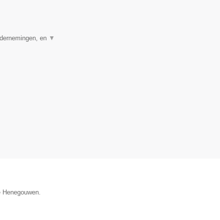
ondernemingen, en
▼
cie Henegouwen.