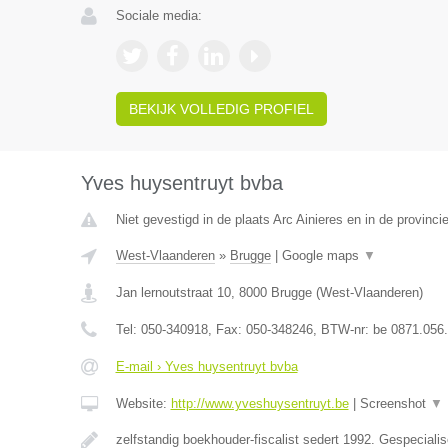
Sociale media:
BEKIJK VOLLEDIG PROFIEL
Yves huysentruyt bvba
Niet gevestigd in de plaats Arc Ainieres en in de provin
West-Vlaanderen
»
Brugge
|
Google maps
▼
Jan lernoutstraat 10
,
8000
Brugge
(
West-Vlaanderen
)
Tel:
050-340918
, Fax:
050-348246
, BTW-nr:
be 0871.056
E-mail › Yves huysentruyt bvba
Website:
http://www.yveshuysentruyt.be
|
Screenshot
▼
zelfstandig boekhouder-fiscalist sedert 1992. Gespeciali