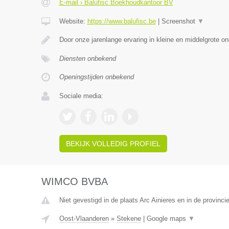
E-mail › Balufisc Boekhoudkantoor BV
Website:
https://www.balufisc.be
|
Screenshot
▼
Door onze jarenlange ervaring in kleine en middelgrote 
Diensten onbekend
Openingstijden onbekend
Sociale media:
BEKIJK VOLLEDIG PROFIEL
WIMCO BVBA
Niet gevestigd in de plaats Arc Ainieres en in de provin
Oost-Vlaanderen
»
Stekene
|
Google maps
▼