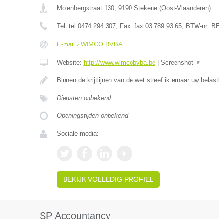
Molenbergstraat 130
,
9190
Stekene
(
Oost-Vlaanderen
)
Tel:
tel 0474 294 307
, Fax:
fax 03 789 93 65
, BTW-nr:
BE
E-mail › WIMCO BVBA
Website:
http://www.wimcobvba.be
|
Screenshot
▼
Binnen de krijtlijnen van de wet streef ik ernaar uw bela
Diensten onbekend
Openingstijden onbekend
Sociale media:
BEKIJK VOLLEDIG PROFIEL
SP Accountancy