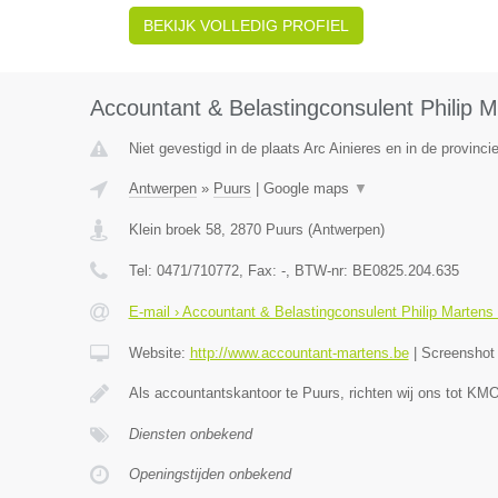
BEKIJK VOLLEDIG PROFIEL
Accountant & Belastingconsulent Philip 
Niet gevestigd in de plaats Arc Ainieres en in de provin
Antwerpen
»
Puurs
|
Google maps
▼
Klein broek 58
,
2870
Puurs
(
Antwerpen
)
Tel:
0471/710772
, Fax:
-
, BTW-nr:
BE0825.204.635
E-mail › Accountant & Belastingconsulent Philip Marten
Website:
http://www.accountant-martens.be
|
Screensho
Als accountantskantoor te Puurs, richten wij ons tot KM
Diensten onbekend
Openingstijden onbekend