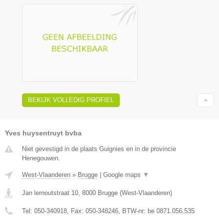
BEKIJK VOLLEDIG PROFIEL
Yves huysentruyt bvba
Niet gevestigd in de plaats Guignies en in de provincie
Henegouwen.
West-Vlaanderen
»
Brugge
|
Google maps
▼
Jan lernoutstraat 10
,
8000
Brugge
(
West-Vlaanderen
)
Tel:
050-340918
, Fax:
050-348246
, BTW-nr:
be 0871.056.535