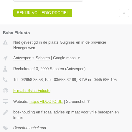
BEKIJK VOLLEDIG PROFIEL
Bvba Fiducto
Niet gevestigd in de plaats Guignies en in de provincie
Henegouwen.
Antwerpen
»
Schoten
|
Google maps
▼
Reebokdreef 3
,
2900
Schoten
(
Antwerpen
)
Tel:
03/658.35.58
, Fax:
03/658.32.69
, BTW-nr:
0445.686.195
E-mail › Bvba Fiducto
Website:
http://FIDUCTO.BE
|
Screenshot
▼
boekhouding en fiscaal advies op maat voor vrije beroepen en
kmo's
Diensten onbekend