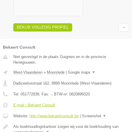
BEKIJK VOLLEDIG PROFIEL
Bekaert Consult
Niet gevestigd in de plaats Guignies en in de provincie
Henegouwen.
West-Vlaanderen
»
Moorslede
|
Google maps
▼
Dadizeelsestraat 162
,
8890
Moorslede
(
West-Vlaanderen
)
Tel:
051772838
, Fax:
-
, BTW-nr:
0820899320
E-mail › Bekaert Consult
Website:
http://www.bekaertconsult.be
|
Screenshot
▼
Als boekhoudingskantoor zorgen wij voor de boekhouding van