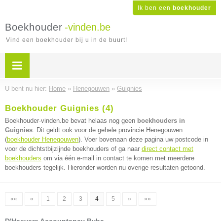
Ik ben een
boekhouder
Boekhouder
-vinden.be
Vind een boekhouder bij u in de buurt!
U bent nu hier:
Home
»
Henegouwen
»
Guignies
Boekhouder Guignies (4)
Boekhouder-vinden.be bevat helaas nog geen
boekhouders in
Guignies
. Dit geldt ook voor de gehele provincie Henegouwen
(
boekhouder Henegouwen
). Voer bovenaan deze pagina uw postcode in
voor de dichtstbijzijnde boekhouders of ga naar
direct contact met
boekhouders
om via één e-mail in contact te komen met meerdere
boekhouders tegelijk. Hieronder worden nu overige resultaten getoond.
««
«
1
2
3
4
5
»
»»