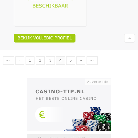
BEKIJK VOLLEDIG PROFIEL
««
«
1
2
3
4
5
»
»»