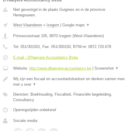
D'Haeyere Accountancy Bvba
Niet gevestigd in de plaats Guignies en in de provincie
Henegouwen.
West-Vlaanderen
»
Izegem
|
Google maps
▼
Prinsessestraat 105
,
8870
Izegem
(
West-Vlaanderen
)
Tel:
051/301501
, Fax:
051/300150
, BTW-nr:
0872.720.678
E-mail › D'Haeyere Accountancy Bvba
Website:
http://www.dhaeyere-accountancy.be
|
Screenshot
▼
Wij zijn een fiscaal en accountantskantoor en denken samen mee
met u over
▼
Diensten: Boekhouding, Fiscaliteit, Financiële begeleiding,
Consultancy
Openingstijden onbekend
Sociale media: