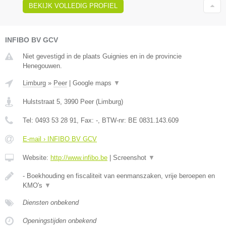
BEKIJK VOLLEDIG PROFIEL
INFIBO BV GCV
Niet gevestigd in de plaats Guignies en in de provincie
Henegouwen.
Limburg
»
Peer
|
Google maps
▼
Hulststraat 5
,
3990
Peer
(
Limburg
)
Tel:
0493 53 28 91
, Fax:
-
, BTW-nr:
BE 0831.143.609
E-mail › INFIBO BV GCV
Website:
http://www.infibo.be
|
Screenshot
▼
- Boekhouding en fiscaliteit van eenmanszaken, vrije beroepen en
KMO's
▼
Diensten onbekend
Openingstijden onbekend