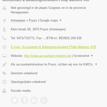
Niet gevestigd in de plaats Guignies en in de provincie
Henegouwen.
Antwerpen
»
Puurs
|
Google maps
▼
Klein broek 58
,
2870
Puurs
(
Antwerpen
)
Tel:
0471/710772
, Fax:
-
, BTW-nr:
BE0825.204.635
E-mail › Accountant & Belastingconsulent Philip Martens VOF
Website:
http://www.accountant-martens.be
|
Screenshot
▼
Als accountantskantoor te Puurs, richten wij ons tot KMO's,
▼
Diensten onbekend
Openingstijden onbekend
Sociale media: