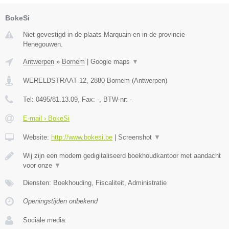
BokeSi
Niet gevestigd in de plaats Marquain en in de provincie
Henegouwen.
Antwerpen
»
Bornem
|
Google maps
▼
WERELDSTRAAT 12
,
2880
Bornem
(
Antwerpen
)
Tel:
0495/81.13.09
, Fax:
-
, BTW-nr:
-
E-mail › BokeSi
Website:
http://www.bokesi.be
|
Screenshot
▼
Wij zijn een modern gedigitaliseerd boekhoudkantoor met aandacht
voor onze
▼
Diensten: Boekhouding, Fiscaliteit, Administratie
Openingstijden onbekend
Sociale media: