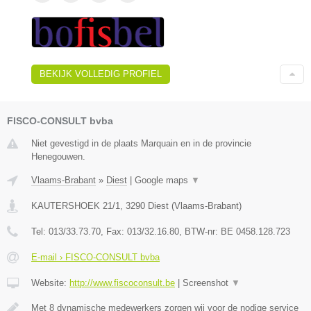
BEKIJK VOLLEDIG PROFIEL
FISCO-CONSULT bvba
Niet gevestigd in de plaats Marquain en in de provincie
Henegouwen.
Vlaams-Brabant
»
Diest
|
Google maps
▼
KAUTERSHOEK 21/1
,
3290
Diest
(
Vlaams-Brabant
)
Tel:
013/33.73.70
, Fax:
013/32.16.80
, BTW-nr:
BE 0458.128.723
E-mail › FISCO-CONSULT bvba
Website:
http://www.fiscoconsult.be
|
Screenshot
▼
Met 8 dynamische medewerkers zorgen wij voor de nodige service