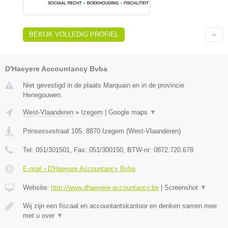
BEKIJK VOLLEDIG PROFIEL
D'Haeyere Accountancy Bvba
Niet gevestigd in de plaats Marquain en in de provincie
Henegouwen.
West-Vlaanderen
»
Izegem
|
Google maps
▼
Prinsessestraat 105
,
8870
Izegem
(
West-Vlaanderen
)
Tel:
051/301501
, Fax:
051/300150
, BTW-nr:
0872.720.678
E-mail › D'Haeyere Accountancy Bvba
Website:
http://www.dhaeyere-accountancy.be
|
Screenshot
▼
Wij zijn een fiscaal en accountantskantoor en denken samen mee
met u over
▼