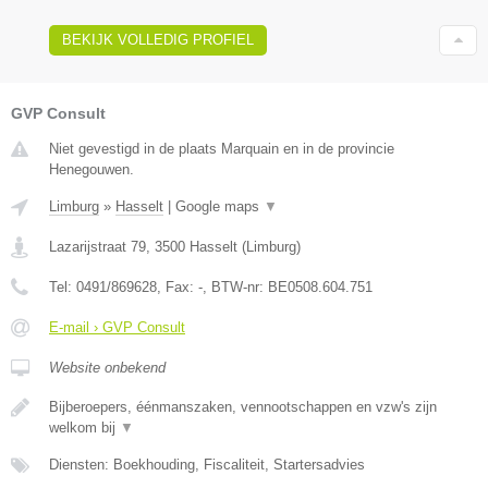
BEKIJK VOLLEDIG PROFIEL
GVP Consult
Niet gevestigd in de plaats Marquain en in de provincie
Henegouwen.
Limburg
»
Hasselt
|
Google maps
▼
Lazarijstraat 79
,
3500
Hasselt
(
Limburg
)
Tel:
0491/869628
, Fax:
-
, BTW-nr:
BE0508.604.751
E-mail › GVP Consult
Website onbekend
Bijberoepers, éénmanszaken, vennootschappen en vzw's zijn
welkom bij
▼
Diensten: Boekhouding, Fiscaliteit, Startersadvies