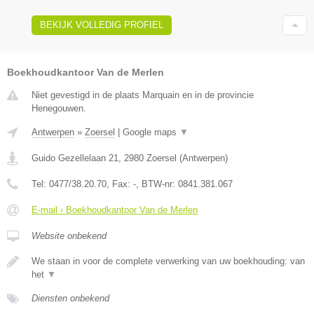
BEKIJK VOLLEDIG PROFIEL
Boekhoudkantoor Van de Merlen
Niet gevestigd in de plaats Marquain en in de provincie
Henegouwen.
Antwerpen
»
Zoersel
|
Google maps
▼
Guido Gezellelaan 21
,
2980
Zoersel
(
Antwerpen
)
Tel:
0477/38.20.70
, Fax:
-
, BTW-nr:
0841.381.067
E-mail › Boekhoudkantoor Van de Merlen
Website onbekend
We staan in voor de complete verwerking van uw boekhouding: van
het
▼
Diensten onbekend