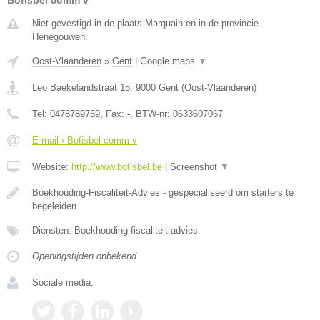
Bofisbel comm v
Niet gevestigd in de plaats Marquain en in de provincie
Henegouwen.
Oost-Vlaanderen
»
Gent
|
Google maps
▼
Leo Baekelandstraat 15
,
9000
Gent
(
Oost-Vlaanderen
)
Tel:
0478789769
, Fax:
-
, BTW-nr:
0633607067
E-mail › Bofisbel comm v
Website:
http://www.bofisbel.be
|
Screenshot
▼
Boekhouding-Fiscaliteit-Advies - gespecialiseerd om starters te
begeleiden
Diensten: Boekhouding-fiscaliteit-advies
Openingstijden onbekend
Sociale media: