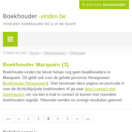
Ik ben een
boekhouder
Boekhouder
-vinden.be
Vind een boekhouder bij u in de buurt!
U bent nu hier:
Home
»
Henegouwen
»
Marquain
Boekhouder Marquain (3)
Boekhouder-vinden.be bevat helaas nog geen
boekhouders in
Marquain
. Dit geldt ook voor de gehele provincie Henegouwen
(
boekhouder Henegouwen
). Voer bovenaan deze pagina uw postcode in
voor de dichtstbijzijnde boekhouders of ga naar
direct contact met
boekhouders
om via één e-mail in contact te komen met meerdere
boekhouders tegelijk. Hieronder worden nu overige resultaten getoond.
««
«
1
2
3
4
5
»
»»