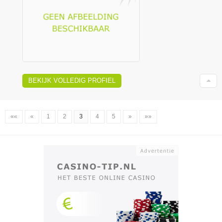
BEKIJK VOLLEDIG PROFIEL
««
«
1
2
3
4
5
»
»»