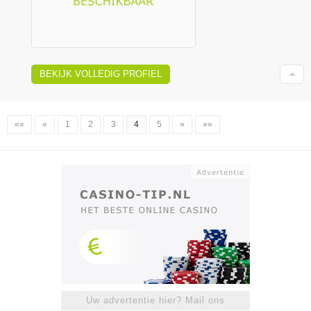
BEKIJK VOLLEDIG PROFIEL
««
«
1
2
3
4
5
»
»»
Uw advertentie hier? Mail ons