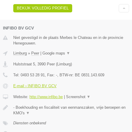
BEKIJK VOLLEDIG PROFIEL
INFIBO BV GCV
Niet gevestigd in de plaats Merbes le Chateau en in de provincie
Henegouwen.
Limburg
»
Peer
|
Google maps
▼
Hulststraat 5
,
3990
Peer
(
Limburg
)
Tel:
0493 53 28 91
, Fax:
-
, BTW-nr:
BE 0831.143.609
E-mail › INFIBO BV GCV
Website:
http://www.infibo.be
|
Screenshot
▼
- Boekhouding en fiscaliteit van eenmanszaken, vrije beroepen en
KMO's
▼
Diensten onbekend