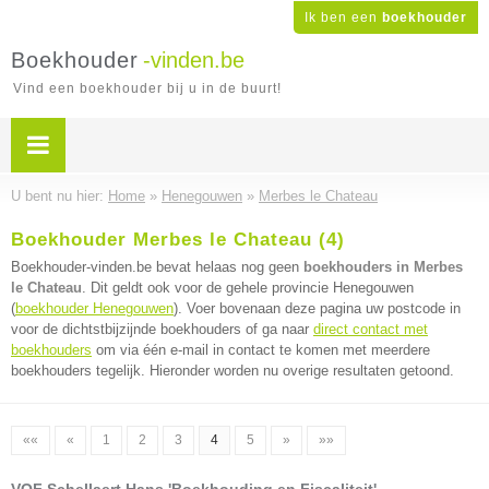
Ik ben een
boekhouder
Boekhouder
-vinden.be
Vind een boekhouder bij u in de buurt!
U bent nu hier:
Home
»
Henegouwen
»
Merbes le Chateau
Boekhouder Merbes le Chateau (4)
Boekhouder-vinden.be bevat helaas nog geen
boekhouders in Merbes
le Chateau
. Dit geldt ook voor de gehele provincie Henegouwen
(
boekhouder Henegouwen
). Voer bovenaan deze pagina uw postcode in
voor de dichtstbijzijnde boekhouders of ga naar
direct contact met
boekhouders
om via één e-mail in contact te komen met meerdere
boekhouders tegelijk. Hieronder worden nu overige resultaten getoond.
««
«
1
2
3
4
5
»
»»