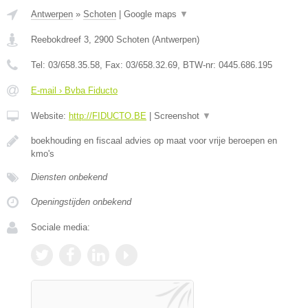
Antwerpen
»
Schoten
|
Google maps
▼
Reebokdreef 3
,
2900
Schoten
(
Antwerpen
)
Tel:
03/658.35.58
, Fax:
03/658.32.69
, BTW-nr:
0445.686.195
E-mail › Bvba Fiducto
Website:
http://FIDUCTO.BE
|
Screenshot
▼
boekhouding en fiscaal advies op maat voor vrije beroepen en
kmo's
Diensten onbekend
Openingstijden onbekend
Sociale media: