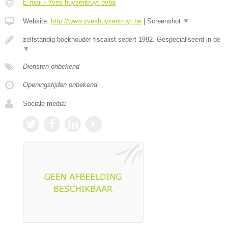
E-mail › Yves huysentruyt bvba
Website:
http://www.yveshuysentruyt.be
|
Screenshot
▼
zelfstandig boekhouder-fiscalist sedert 1992. Gespecialiseerd in de
▼
Diensten onbekend
Openingstijden onbekend
Sociale media: