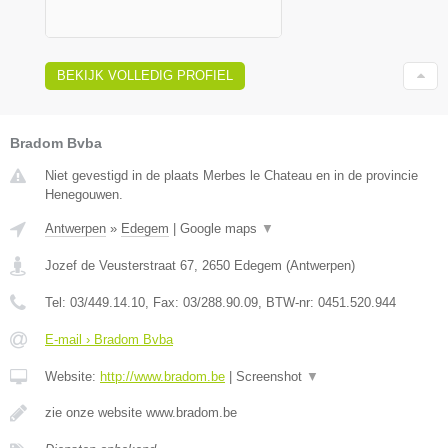
BEKIJK VOLLEDIG PROFIEL
Bradom Bvba
Niet gevestigd in de plaats Merbes le Chateau en in de provincie
Henegouwen.
Antwerpen
»
Edegem
|
Google maps
▼
Jozef de Veusterstraat 67
,
2650
Edegem
(
Antwerpen
)
Tel:
03/449.14.10
, Fax:
03/288.90.09
, BTW-nr:
0451.520.944
E-mail › Bradom Bvba
Website:
http://www.bradom.be
|
Screenshot
▼
zie onze website www.bradom.be