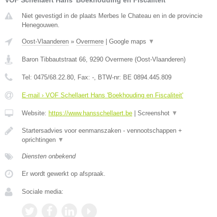
VOF Schellaert Hans 'Boekhouding en Fiscaliteit'
Niet gevestigd in de plaats Merbes le Chateau en in de provincie
Henegouwen.
Oost-Vlaanderen
»
Overmere
|
Google maps
▼
Baron Tibbautstraat 66
,
9290
Overmere
(
Oost-Vlaanderen
)
Tel:
0475/68.22.80
, Fax:
-
, BTW-nr:
BE 0894.445.809
E-mail › VOF Schellaert Hans 'Boekhouding en Fiscaliteit'
Website:
https://www.hansschellaert.be
|
Screenshot
▼
Startersadvies voor eenmanszaken - vennootschappen +
oprichtingen
▼
Diensten onbekend
Er wordt gewerkt op afspraak.
Sociale media: