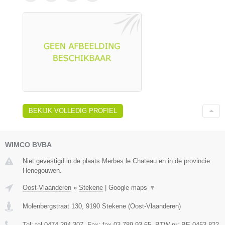
BEKIJK VOLLEDIG PROFIEL
WIMCO BVBA
Niet gevestigd in de plaats Merbes le Chateau en in de provincie
Henegouwen.
Oost-Vlaanderen
»
Stekene
|
Google maps
▼
Molenbergstraat 130
,
9190
Stekene
(
Oost-Vlaanderen
)
Tel:
tel 0474 294 307
, Fax:
fax 03 789 93 65
, BTW-nr:
BE 0453 822