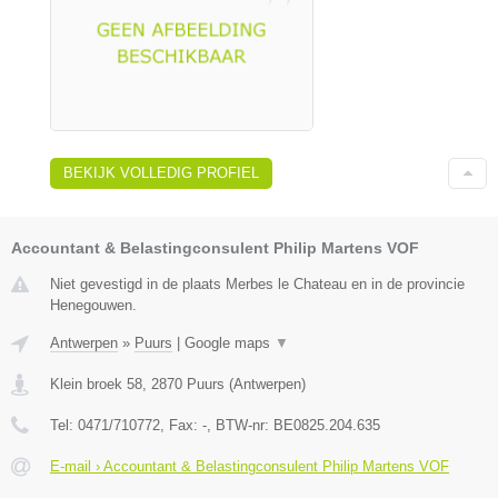
BEKIJK VOLLEDIG PROFIEL
Accountant & Belastingconsulent Philip Martens VOF
Niet gevestigd in de plaats Merbes le Chateau en in de provincie
Henegouwen.
Antwerpen
»
Puurs
|
Google maps
▼
Klein broek 58
,
2870
Puurs
(
Antwerpen
)
Tel:
0471/710772
, Fax:
-
, BTW-nr:
BE0825.204.635
E-mail › Accountant & Belastingconsulent Philip Martens VOF