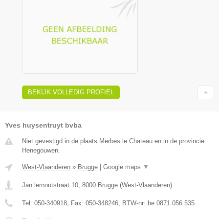
BEKIJK VOLLEDIG PROFIEL
Yves huysentruyt bvba
Niet gevestigd in de plaats Merbes le Chateau en in de provincie
Henegouwen.
West-Vlaanderen
»
Brugge
|
Google maps
▼
Jan lernoutstraat 10
,
8000
Brugge
(
West-Vlaanderen
)
Tel:
050-340918
, Fax:
050-348246
, BTW-nr:
be 0871.056.535