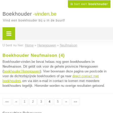
Ik ben een
boekhouder
Boekhouder
-vinden.be
Vind een boekhouder bij u in de buurt!
U bent nu hier:
Home
»
Henegouwen
»
Neufmaison
Boekhouder Neufmaison (4)
Boekhouder-vinden.be bevat helaas nog geen
boekhouders in
Neufmaison
. Dit geldt ook voor de gehele provincie Henegouwen
(
boekhouder Henegouwen
). Voer bovenaan deze pagina uw postcode in
voor de dichtstbijzijnde boekhouders of ga naar
direct contact met
boekhouders
om via één e-mail in contact te komen met meerdere
boekhouders tegelijk. Hieronder worden nu overige resultaten getoond.
««
«
1
2
3
4
5
»
»»