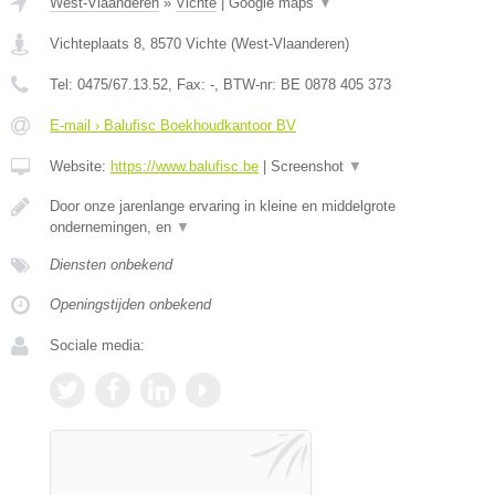
West-Vlaanderen
»
Vichte
|
Google maps
▼
Vichteplaats 8
,
8570
Vichte
(
West-Vlaanderen
)
Tel:
0475/67.13.52
, Fax:
-
, BTW-nr:
BE 0878 405 373
E-mail › Balufisc Boekhoudkantoor BV
Website:
https://www.balufisc.be
|
Screenshot
▼
Door onze jarenlange ervaring in kleine en middelgrote
ondernemingen, en
▼
Diensten onbekend
Openingstijden onbekend
Sociale media: