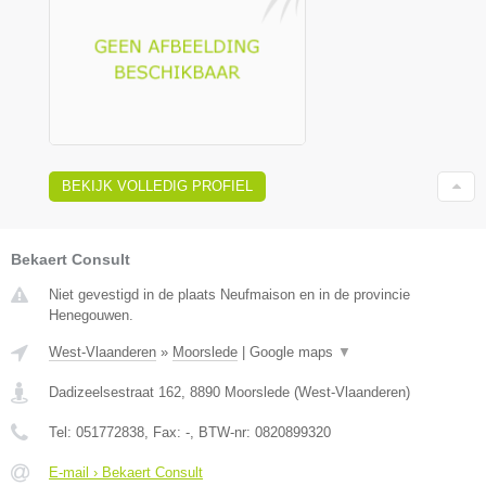
BEKIJK VOLLEDIG PROFIEL
Bekaert Consult
Niet gevestigd in de plaats Neufmaison en in de provincie
Henegouwen.
West-Vlaanderen
»
Moorslede
|
Google maps
▼
Dadizeelsestraat 162
,
8890
Moorslede
(
West-Vlaanderen
)
Tel:
051772838
, Fax:
-
, BTW-nr:
0820899320
E-mail › Bekaert Consult