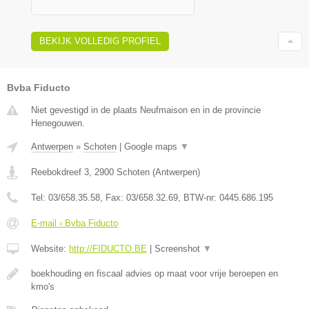
BEKIJK VOLLEDIG PROFIEL
Bvba Fiducto
Niet gevestigd in de plaats Neufmaison en in de provincie
Henegouwen.
Antwerpen
»
Schoten
|
Google maps
▼
Reebokdreef 3
,
2900
Schoten
(
Antwerpen
)
Tel:
03/658.35.58
, Fax:
03/658.32.69
, BTW-nr:
0445.686.195
E-mail › Bvba Fiducto
Website:
http://FIDUCTO.BE
|
Screenshot
▼
boekhouding en fiscaal advies op maat voor vrije beroepen en
kmo's