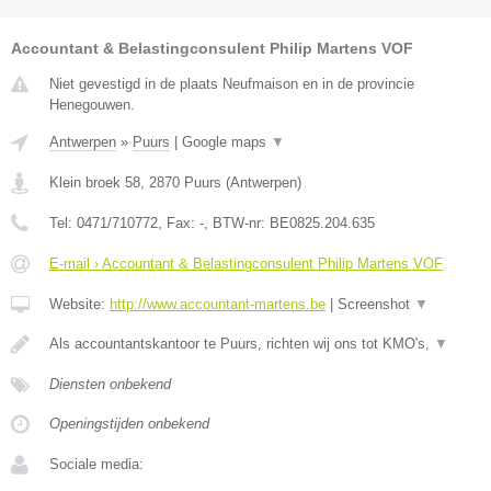
Accountant & Belastingconsulent Philip Martens VOF
Niet gevestigd in de plaats Neufmaison en in de provincie
Henegouwen.
Antwerpen
»
Puurs
|
Google maps
▼
Klein broek 58
,
2870
Puurs
(
Antwerpen
)
Tel:
0471/710772
, Fax:
-
, BTW-nr:
BE0825.204.635
E-mail › Accountant & Belastingconsulent Philip Martens VOF
Website:
http://www.accountant-martens.be
|
Screenshot
▼
Als accountantskantoor te Puurs, richten wij ons tot KMO's,
▼
Diensten onbekend
Openingstijden onbekend
Sociale media: