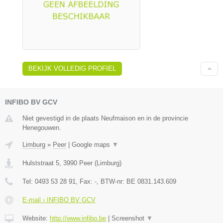
BEKIJK VOLLEDIG PROFIEL
INFIBO BV GCV
Niet gevestigd in de plaats Neufmaison en in de provincie
Henegouwen.
Limburg
»
Peer
|
Google maps
▼
Hulststraat 5
,
3990
Peer
(
Limburg
)
Tel:
0493 53 28 91
, Fax:
-
, BTW-nr:
BE 0831.143.609
E-mail › INFIBO BV GCV
Website:
http://www.infibo.be
|
Screenshot
▼