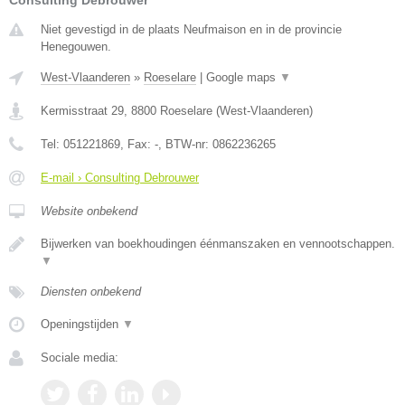
Consulting Debrouwer
Niet gevestigd in de plaats Neufmaison en in de provincie
Henegouwen.
West-Vlaanderen
»
Roeselare
|
Google maps
▼
Kermisstraat 29
,
8800
Roeselare
(
West-Vlaanderen
)
Tel:
051221869
, Fax:
-
, BTW-nr:
0862236265
E-mail › Consulting Debrouwer
Website onbekend
Bijwerken van boekhoudingen éénmanszaken en vennootschappen.
▼
Diensten onbekend
Openingstijden
▼
Sociale media: