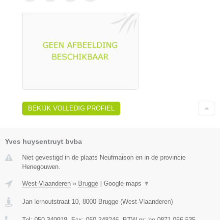
BEKIJK VOLLEDIG PROFIEL
Yves huysentruyt bvba
Niet gevestigd in de plaats Neufmaison en in de provincie
Henegouwen.
West-Vlaanderen
»
Brugge
|
Google maps
▼
Jan lernoutstraat 10
,
8000
Brugge
(
West-Vlaanderen
)
Tel:
050-340918
, Fax:
050-348246
, BTW-nr:
be 0871.056.535