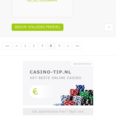
BEKIJK VOLLEDIG PROFIEL
««
«
1
2
3
4
5
»
»»
Uw advertentie hier? Mail ons