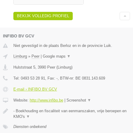
BEKIJK VOLLEDIG PROFIEL
INFIBO BV GCV
Niet gevestigd in de plaats Berloz en in de provincie Luik.
Limburg
»
Peer
|
Google maps
▼
Hulststraat 5
,
3990
Peer
(
Limburg
)
Tel:
0493 53 28 91
, Fax:
-
, BTW-nr:
BE 0831.143.609
E-mail › INFIBO BV GCV
Website:
http://www.infibo.be
|
Screenshot
▼
- Boekhouding en fiscaliteit van eenmanszaken, vrije beroepen en
KMO's
▼
Diensten onbekend