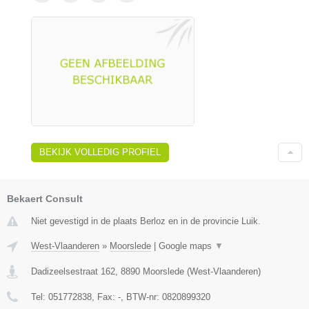
BEKIJK VOLLEDIG PROFIEL
Bekaert Consult
Niet gevestigd in de plaats Berloz en in de provincie Luik.
West-Vlaanderen
»
Moorslede
|
Google maps
▼
Dadizeelsestraat 162
,
8890
Moorslede
(
West-Vlaanderen
)
Tel:
051772838
, Fax:
-
, BTW-nr:
0820899320