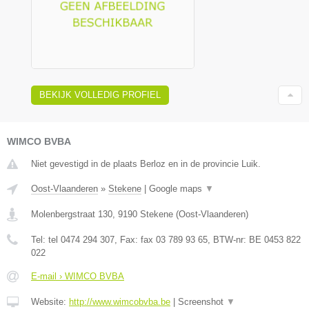
BEKIJK VOLLEDIG PROFIEL
WIMCO BVBA
Niet gevestigd in de plaats Berloz en in de provincie Luik.
Oost-Vlaanderen
»
Stekene
|
Google maps
▼
Molenbergstraat 130
,
9190
Stekene
(
Oost-Vlaanderen
)
Tel:
tel 0474 294 307
, Fax:
fax 03 789 93 65
, BTW-nr:
BE 0453 822
022
E-mail › WIMCO BVBA
Website:
http://www.wimcobvba.be
|
Screenshot
▼