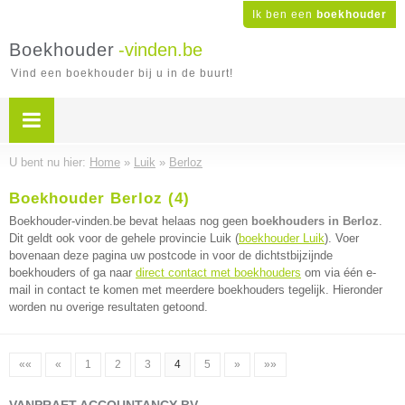
Ik ben een
boekhouder
Boekhouder
-vinden.be
Vind een boekhouder bij u in de buurt!
U bent nu hier:
Home
»
Luik
»
Berloz
Boekhouder Berloz (4)
Boekhouder-vinden.be bevat helaas nog geen
boekhouders in Berloz
.
Dit geldt ook voor de gehele provincie Luik (
boekhouder Luik
). Voer
bovenaan deze pagina uw postcode in voor de dichtstbijzijnde
boekhouders of ga naar
direct contact met boekhouders
om via één e-
mail in contact te komen met meerdere boekhouders tegelijk. Hieronder
worden nu overige resultaten getoond.
««
«
1
2
3
4
5
»
»»