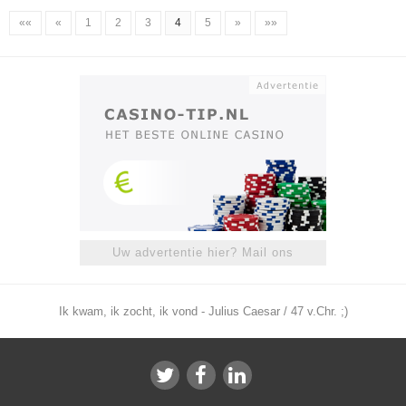
««
«
1
2
3
4
5
»
»»
Uw advertentie hier? Mail ons
Ik kwam, ik zocht, ik vond - Julius Caesar / 47 v.Chr. ;)