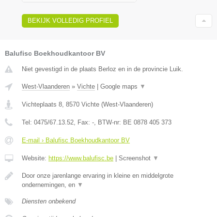
BEKIJK VOLLEDIG PROFIEL
Balufisc Boekhoudkantoor BV
Niet gevestigd in de plaats Berloz en in de provincie Luik.
West-Vlaanderen
»
Vichte
|
Google maps
▼
Vichteplaats 8
,
8570
Vichte
(
West-Vlaanderen
)
Tel:
0475/67.13.52
, Fax:
-
, BTW-nr:
BE 0878 405 373
E-mail › Balufisc Boekhoudkantoor BV
Website:
https://www.balufisc.be
|
Screenshot
▼
Door onze jarenlange ervaring in kleine en middelgrote
ondernemingen, en
▼
Diensten onbekend