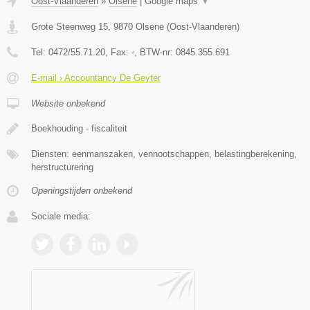
Oost-Vlaanderen
»
Olsene
|
Google maps
▼
Grote Steenweg 15
,
9870
Olsene
(
Oost-Vlaanderen
)
Tel:
0472/55.71.20
, Fax:
-
, BTW-nr:
0845.355.691
E-mail › Accountancy De Geyter
Website onbekend
Boekhouding - fiscaliteit
Diensten: eenmanszaken, vennootschappen, belastingberekening,
herstructurering
Openingstijden onbekend
Sociale media: