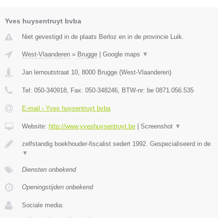
Yves huysentruyt bvba
Niet gevestigd in de plaats Berloz en in de provincie Luik.
West-Vlaanderen
»
Brugge
|
Google maps
▼
Jan lernoutstraat 10
,
8000
Brugge
(
West-Vlaanderen
)
Tel:
050-340918
, Fax:
050-348246
, BTW-nr:
be 0871.056.535
E-mail › Yves huysentruyt bvba
Website:
http://www.yveshuysentruyt.be
|
Screenshot
▼
zelfstandig boekhouder-fiscalist sedert 1992. Gespecialiseerd in de
▼
Diensten onbekend
Openingstijden onbekend
Sociale media: