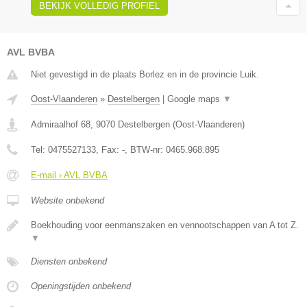
BEKIJK VOLLEDIG PROFIEL
AVL BVBA
Niet gevestigd in de plaats Borlez en in de provincie Luik.
Oost-Vlaanderen
»
Destelbergen
|
Google maps
▼
Admiraalhof 68
,
9070
Destelbergen
(
Oost-Vlaanderen
)
Tel:
0475527133
, Fax:
-
, BTW-nr:
0465.968.895
E-mail › AVL BVBA
Website onbekend
Boekhouding voor eenmanszaken en vennootschappen van A tot Z.
▼
Diensten onbekend
Openingstijden onbekend