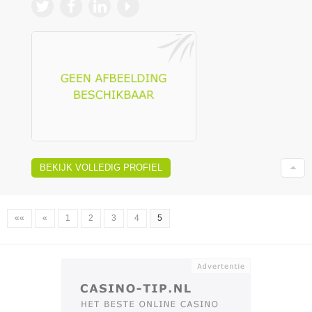
BEKIJK VOLLEDIG PROFIEL
««
«
1
2
3
4
5