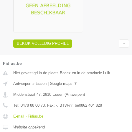
BEKIJK VOLLEDIG PROFIEL
Fidius.be
Niet gevestigd in de plaats Borlez en in de provincie Luik.
Antwerpen
»
Essen
|
Google maps
▼
Middenstraat 47
,
2910
Essen
(
Antwerpen
)
Tel:
0478 88 00 73
, Fax:
-
, BTW-nr:
be0862 404 828
E-mail › Fidius.be
Website onbekend