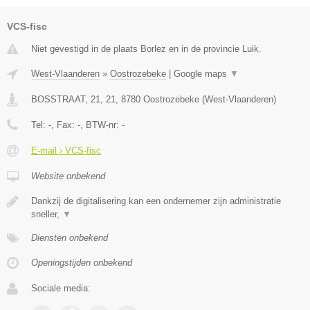
VCS-fisc
Niet gevestigd in de plaats Borlez en in de provincie Luik.
West-Vlaanderen
»
Oostrozebeke
|
Google maps
▼
BOSSTRAAT, 21, 21
,
8780
Oostrozebeke
(
West-Vlaanderen
)
Tel:
-
, Fax:
-
, BTW-nr:
-
E-mail › VCS-fisc
Website onbekend
Dankzij de digitalisering kan een ondernemer zijn administratie
sneller,
▼
Diensten onbekend
Openingstijden onbekend
Sociale media: