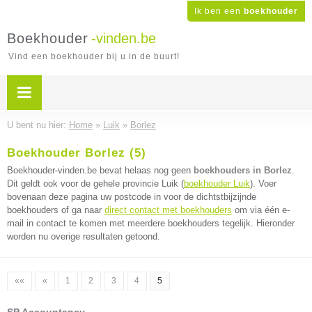
Ik ben een
boekhouder
Boekhouder
-vinden.be
Vind een boekhouder bij u in de buurt!
U bent nu hier:
Home
»
Luik
»
Borlez
Boekhouder Borlez (5)
Boekhouder-vinden.be bevat helaas nog geen
boekhouders in Borlez
.
Dit geldt ook voor de gehele provincie Luik (
boekhouder Luik
). Voer
bovenaan deze pagina uw postcode in voor de dichtstbijzijnde
boekhouders of ga naar
direct contact met boekhouders
om via één e-
mail in contact te komen met meerdere boekhouders tegelijk. Hieronder
worden nu overige resultaten getoond.
««
«
1
2
3
4
5