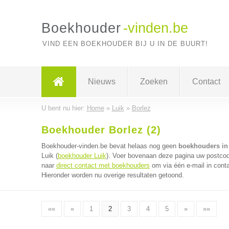
Boekhouder
-vinden.be
VIND EEN BOEKHOUDER BIJ U IN DE BUURT!
Nieuws
Zoeken
Contact
U bent nu hier:
Home
»
Luik
»
Borlez
Boekhouder Borlez (2)
Boekhouder-vinden.be bevat helaas nog geen
boekhouders in
Luik (
boekhouder Luik
). Voer bovenaan deze pagina uw postcode
naar
direct contact met boekhouders
om via één e-mail in cont
Hieronder worden nu overige resultaten getoond.
««
«
1
2
3
4
5
»
»»