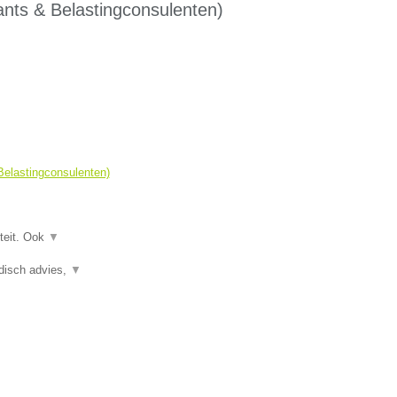
ts & Belastingconsulenten)
.
elastingconsulenten)
teit. Ook
▼
idisch advies,
▼