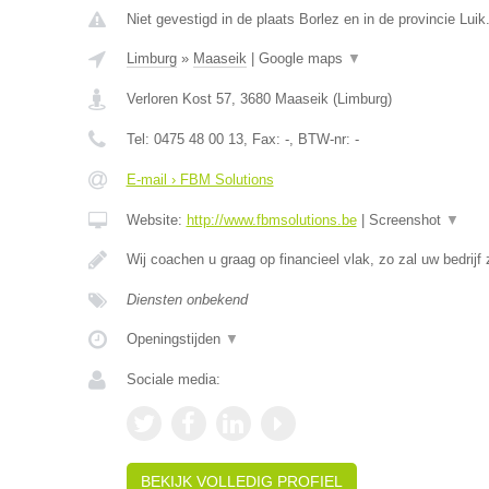
Niet gevestigd in de plaats Borlez en in de provincie Luik
Limburg
»
Maaseik
|
Google maps
▼
Verloren Kost 57
,
3680
Maaseik
(
Limburg
)
Tel:
0475 48 00 13
, Fax:
-
, BTW-nr:
-
E-mail › FBM Solutions
Website:
http://www.fbmsolutions.be
|
Screenshot
▼
Wij coachen u graag op financieel vlak, zo zal uw bedrijf
Diensten onbekend
Openingstijden
▼
Sociale media:
BEKIJK VOLLEDIG PROFIEL