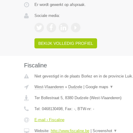
Er wordt gewerkt op afspraak.
Sociale media:
BEKIJK VOLLEDIG PROFIEL
Fiscaline
Niet gevestigd in de plaats Borlez en in de provincie Luik
West-Vlaanderen
»
Dudzele
|
Google maps
▼
Ter Bollestraat 5
,
8380
Dudzele
(
West-Vlaanderen
)
Tel:
0468130498
, Fax:
-
, BTW-nr:
-
E-mail › Fiscaline
Website:
http://www.fiscaline.be
|
Screenshot
▼