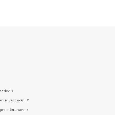
.
enshot
▼
kennis van zaken.
▼
ngen en balansen,
▼