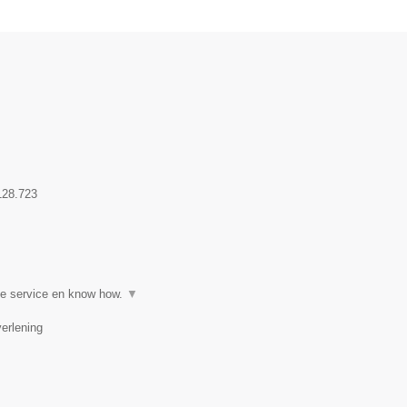
.
128.723
ge service en know how.
▼
erlening