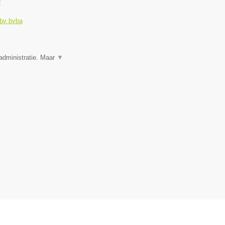
2
 bv bvba
administratie. Maar
▼