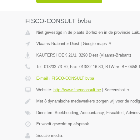
FISCO-CONSULT bvba
Niet gevestigd in de plaats Borlez en in de provincie Luik
Vlaams-Brabant
»
Diest
|
Google maps
▼
KAUTERSHOEK 21/1
,
3290
Diest
(
Vlaams-Brabant
)
Tel:
013/33.73.70
, Fax:
013/32.16.80
, BTW-nr:
BE 0458.
E-mail › FISCO-CONSULT bvba
Website:
http://www.fiscoconsult.be
|
Screenshot
▼
Met 8 dynamische medewerkers zorgen wij voor de nodi
Diensten: Boekhouding, Accountancy, Fiscaliteit, Adviesv
Er wordt gewerkt op afspraak.
Sociale media: