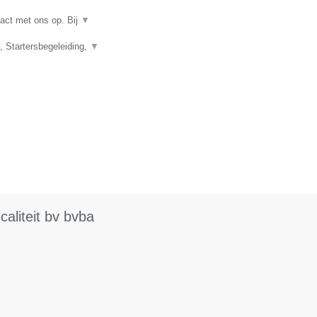
act met ons op. Bij
▼
 Startersbegeleiding,
▼
aliteit bv bvba
.