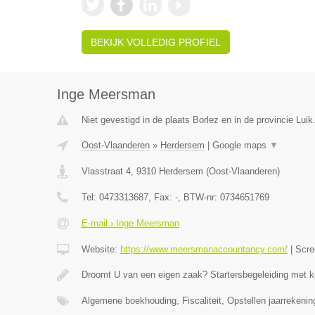
BEKIJK VOLLEDIG PROFIEL
Inge Meersman
Niet gevestigd in de plaats Borlez en in de provincie Luik
Oost-Vlaanderen
»
Herdersem
|
Google maps
▼
Vlasstraat 4
,
9310
Herdersem
(
Oost-Vlaanderen
)
Tel:
0473313687
, Fax:
-
, BTW-nr:
0734651769
E-mail › Inge Meersman
Website:
https://www.meersmanaccountancy.com/
|
Scre
Droomt U van een eigen zaak? Startersbegeleiding met 
Algemene boekhouding, Fiscaliteit, Opstellen jaarrekeni