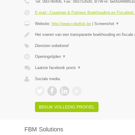
Tel:
093740406
, Fax:
093753500
, BTW-nr:
be050498853
E-mail › Coopman & Partners Boekhouding en Fiscaliteit
Website:
http://www.cobofisk.be
|
Screenshot
▼
Het voeren van een transparante boekhouding en fiscale 
Diensten onbekend
Openingstijden
▼
Laatste facebook posts
▼
Sociale media:
BEKIJK VOLLEDIG PROFIEL
FBM Solutions