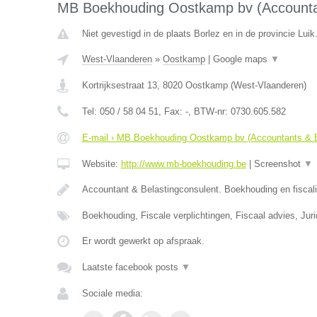
MB Boekhouding Oostkamp bv (Accountan
Niet gevestigd in de plaats Borlez en in de provincie Luik
West-Vlaanderen
»
Oostkamp
|
Google maps
▼
Kortrijksestraat 13
,
8020
Oostkamp
(
West-Vlaanderen
)
Tel:
050 / 58 04 51
, Fax:
-
, BTW-nr:
0730.605.582
E-mail › MB Boekhouding Oostkamp bv (Accountants & B
Website:
http://www.mb-boekhouding.be
|
Screenshot
▼
Accountant & Belastingconsulent. Boekhouding en fiscali
Boekhouding, Fiscale verplichtingen, Fiscaal advies, Jur
Er wordt gewerkt op afspraak.
Laatste facebook posts
▼
Sociale media: