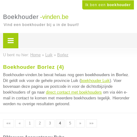
Ik ben een
boekhouder
Boekhouder
-vinden.be
Vind een boekhouder bij u in de buurt!
U bent nu hier:
Home
»
Luik
»
Borlez
Boekhouder Borlez (4)
Boekhouder-vinden.be bevat helaas nog geen
boekhouders in Borlez
.
Dit geldt ook voor de gehele provincie Luik (
boekhouder Luik
). Voer
bovenaan deze pagina uw postcode in voor de dichtstbijzijnde
boekhouders of ga naar
direct contact met boekhouders
om via één e-
mail in contact te komen met meerdere boekhouders tegelijk. Hieronder
worden nu overige resultaten getoond.
««
«
1
2
3
4
5
»
»»