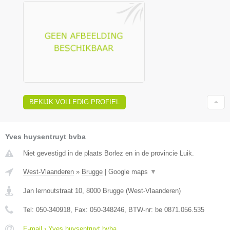
BEKIJK VOLLEDIG PROFIEL
Yves huysentruyt bvba
Niet gevestigd in de plaats Borlez en in de provincie Luik.
West-Vlaanderen
»
Brugge
|
Google maps
▼
Jan lernoutstraat 10
,
8000
Brugge
(
West-Vlaanderen
)
Tel:
050-340918
, Fax:
050-348246
, BTW-nr:
be 0871.056.535
E-mail › Yves huysentruyt bvba