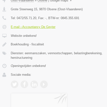
Oost-Vlaanderen
»
Olsene
|
Google maps
▼
Grote Steenweg 15
,
9870
Olsene
(
Oost-Vlaanderen
)
Tel:
0472/55.71.20
, Fax:
-
, BTW-nr:
0845.355.691
E-mail › Accountancy De Geyter
Website onbekend
Boekhouding - fiscaliteit
Diensten: eenmanszaken, vennootschappen, belastingberekening,
herstructurering
Openingstijden onbekend
Sociale media: