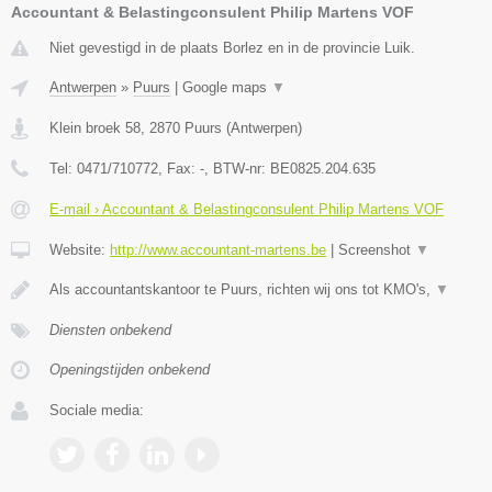
Accountant & Belastingconsulent Philip Martens VOF
Niet gevestigd in de plaats Borlez en in de provincie Luik.
Antwerpen
»
Puurs
|
Google maps
▼
Klein broek 58
,
2870
Puurs
(
Antwerpen
)
Tel:
0471/710772
, Fax:
-
, BTW-nr:
BE0825.204.635
E-mail › Accountant & Belastingconsulent Philip Martens VOF
Website:
http://www.accountant-martens.be
|
Screenshot
▼
Als accountantskantoor te Puurs, richten wij ons tot KMO's,
▼
Diensten onbekend
Openingstijden onbekend
Sociale media: