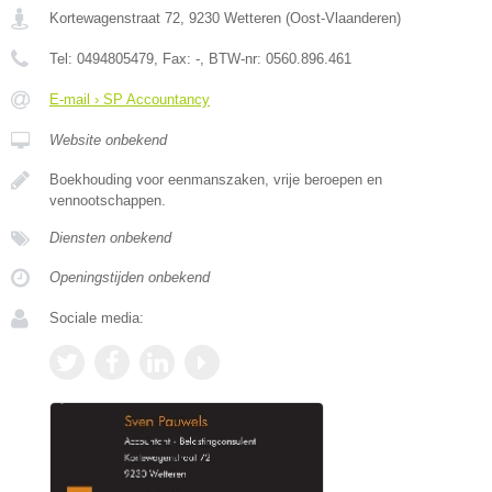
Kortewagenstraat 72
,
9230
Wetteren
(
Oost-Vlaanderen
)
Tel:
0494805479
, Fax:
-
, BTW-nr:
0560.896.461
E-mail › SP Accountancy
Website onbekend
Boekhouding voor eenmanszaken, vrije beroepen en
vennootschappen.
Diensten onbekend
Openingstijden onbekend
Sociale media: