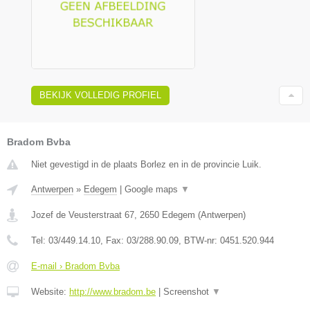
BEKIJK VOLLEDIG PROFIEL
Bradom Bvba
Niet gevestigd in de plaats Borlez en in de provincie Luik.
Antwerpen
»
Edegem
|
Google maps
▼
Jozef de Veusterstraat 67
,
2650
Edegem
(
Antwerpen
)
Tel:
03/449.14.10
, Fax:
03/288.90.09
, BTW-nr:
0451.520.944
E-mail › Bradom Bvba
Website:
http://www.bradom.be
|
Screenshot
▼