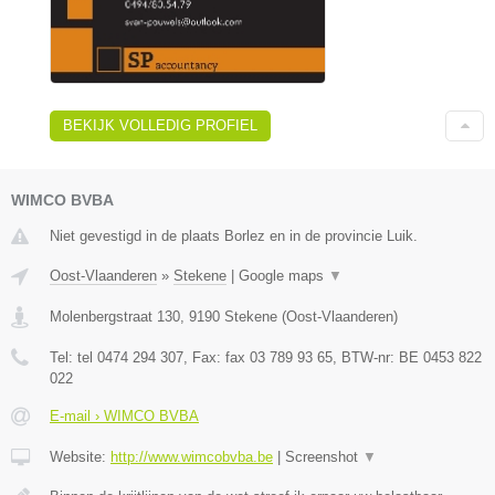
BEKIJK VOLLEDIG PROFIEL
WIMCO BVBA
Niet gevestigd in de plaats Borlez en in de provincie Luik.
Oost-Vlaanderen
»
Stekene
|
Google maps
▼
Molenbergstraat 130
,
9190
Stekene
(
Oost-Vlaanderen
)
Tel:
tel 0474 294 307
, Fax:
fax 03 789 93 65
, BTW-nr:
BE 0453 822
022
E-mail › WIMCO BVBA
Website:
http://www.wimcobvba.be
|
Screenshot
▼