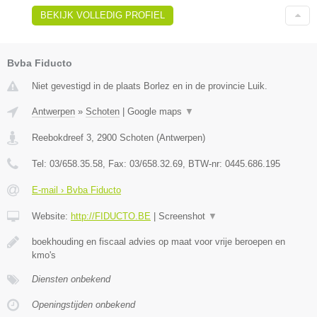
BEKIJK VOLLEDIG PROFIEL
Bvba Fiducto
Niet gevestigd in de plaats Borlez en in de provincie Luik.
Antwerpen
»
Schoten
|
Google maps
▼
Reebokdreef 3
,
2900
Schoten
(
Antwerpen
)
Tel:
03/658.35.58
, Fax:
03/658.32.69
, BTW-nr:
0445.686.195
E-mail › Bvba Fiducto
Website:
http://FIDUCTO.BE
|
Screenshot
▼
boekhouding en fiscaal advies op maat voor vrije beroepen en
kmo's
Diensten onbekend
Openingstijden onbekend