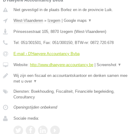
D'Haeyere Accountancy Bvba
Niet gevestigd in de plaats Borlez en in de provincie Luik.
West-Vlaanderen
»
Izegem
|
Google maps
▼
Prinsessestraat 105
,
8870
Izegem
(
West-Vlaanderen
)
Tel:
051/301501
, Fax:
051/300150
, BTW-nr:
0872.720.678
E-mail › D'Haeyere Accountancy Bvba
Website:
http://www.dhaeyere-accountancy.be
|
Screenshot
▼
Wij zijn een fiscaal en accountantskantoor en denken samen mee
met u over
▼
Diensten: Boekhouding, Fiscaliteit, Financiële begeleiding,
Consultancy
Openingstijden onbekend
Sociale media: