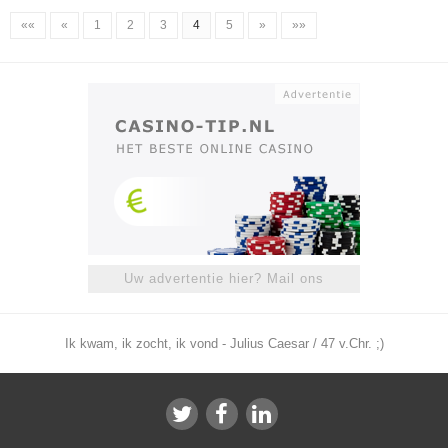
««
«
1
2
3
4
5
»
»»
Uw advertentie hier? Mail ons
Ik kwam, ik zocht, ik vond - Julius Caesar / 47 v.Chr. ;)