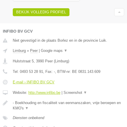
BEKIJK VOLLEDIG PROFIEL
INFIBO BV GCV
Niet gevestigd in de plaats Borlez en in de provincie Luik.
Limburg
»
Peer
|
Google maps
▼
Hulststraat 5
,
3990
Peer
(
Limburg
)
Tel:
0493 53 28 91
, Fax:
-
, BTW-nr:
BE 0831.143.609
E-mail › INFIBO BV GCV
Website:
http://www.infibo.be
|
Screenshot
▼
- Boekhouding en fiscaliteit van eenmanszaken, vrije beroepen en
KMO's
▼
Diensten onbekend