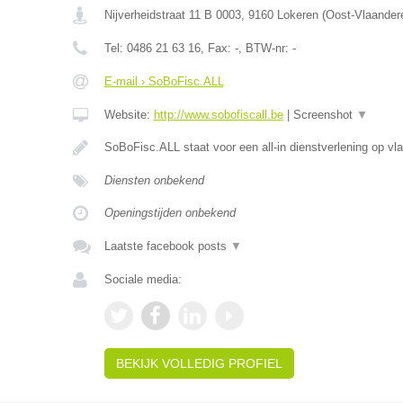
Nijverheidstraat 11 B 0003
,
9160
Lokeren
(
Oost-Vlaander
Tel:
0486 21 63 16
, Fax:
-
, BTW-nr:
-
E-mail › SoBoFisc.ALL
Website:
http://www.sobofiscall.be
|
Screenshot
▼
SoBoFisc.ALL staat voor een all-in dienstverlening op vl
Diensten onbekend
Openingstijden onbekend
Laatste facebook posts
▼
Sociale media:
BEKIJK VOLLEDIG PROFIEL