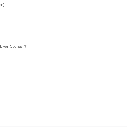
en
)
ak van Sociaal
▼