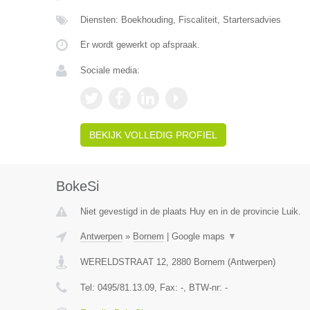
Diensten: Boekhouding, Fiscaliteit, Startersadvies
Er wordt gewerkt op afspraak.
Sociale media:
BEKIJK VOLLEDIG PROFIEL
BokeSi
Niet gevestigd in de plaats Huy en in de provincie Luik.
Antwerpen
»
Bornem
|
Google maps
▼
WERELDSTRAAT 12
,
2880
Bornem
(
Antwerpen
)
Tel:
0495/81.13.09
, Fax:
-
, BTW-nr:
-