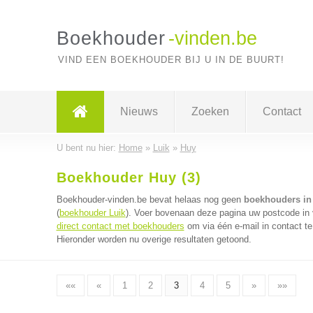
Boekhouder
-vinden.be
VIND EEN BOEKHOUDER BIJ U IN DE BUURT!
Nieuws
Zoeken
Contact
U bent nu hier:
Home
»
Luik
»
Huy
Boekhouder Huy (3)
Boekhouder-vinden.be bevat helaas nog geen
boekhouders in
(
boekhouder Luik
). Voer bovenaan deze pagina uw postcode in v
direct contact met boekhouders
om via één e-mail in contact t
Hieronder worden nu overige resultaten getoond.
««
«
1
2
3
4
5
»
»»