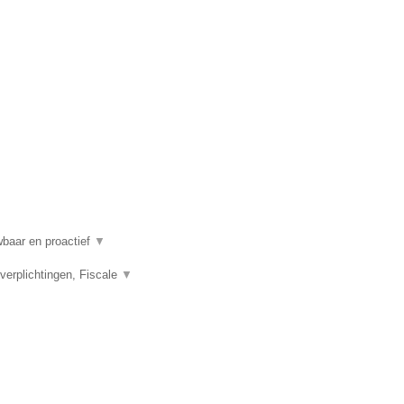
wbaar en proactief
▼
rplichtingen, Fiscale
▼