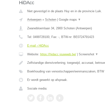
HiDAcc
Niet gevestigd in de plaats Huy en in de provincie Luik.
Antwerpen
»
Schoten
|
Google maps
▼
Zwanebloemlaan 34
,
2900
Schoten
(
Antwerpen
)
Tel:
0499728100
, Fax:
-
, BTW-nr:
BE0724791423
E-mail › HiDAcc
Website:
https://hidacc.jouwweb.be/
|
Screenshot
▼
Zelfstandige dienstverlening; toegewijd, accuraat, betrou
Boekhouding van venootschappen/eenmanszaken, BTW ve
Er wordt gewerkt op afspraak.
Sociale media: