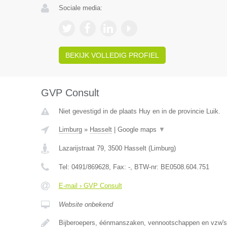
Sociale media:
BEKIJK VOLLEDIG PROFIEL
GVP Consult
Niet gevestigd in de plaats Huy en in de provincie Luik.
Limburg
»
Hasselt
|
Google maps
▼
Lazarijstraat 79
,
3500
Hasselt
(
Limburg
)
Tel:
0491/869628
, Fax:
-
, BTW-nr:
BE0508.604.751
E-mail › GVP Consult
Website onbekend
Bijberoepers, éénmanszaken, vennootschappen en vzw's 