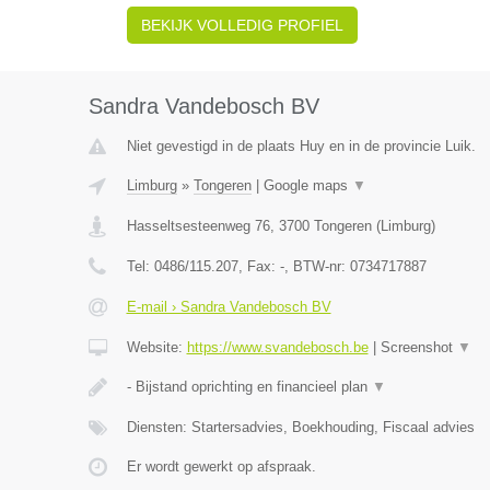
BEKIJK VOLLEDIG PROFIEL
Sandra Vandebosch BV
Niet gevestigd in de plaats Huy en in de provincie Luik.
Limburg
»
Tongeren
|
Google maps
▼
Hasseltsesteenweg 76
,
3700
Tongeren
(
Limburg
)
Tel:
0486/115.207
, Fax:
-
, BTW-nr:
0734717887
E-mail › Sandra Vandebosch BV
Website:
https://www.svandebosch.be
|
Screenshot
▼
- Bijstand oprichting en financieel plan
▼
Diensten: Startersadvies, Boekhouding, Fiscaal advies
Er wordt gewerkt op afspraak.