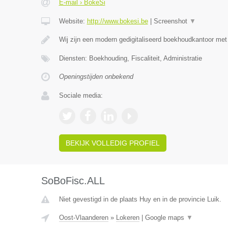
E-mail › BokeSi
Website:
http://www.bokesi.be
|
Screenshot
▼
Wij zijn een modern gedigitaliseerd boekhoudkantoor me
Diensten: Boekhouding, Fiscaliteit, Administratie
Openingstijden onbekend
Sociale media:
BEKIJK VOLLEDIG PROFIEL
SoBoFisc.ALL
Niet gevestigd in de plaats Huy en in de provincie Luik.
Oost-Vlaanderen
»
Lokeren
|
Google maps
▼