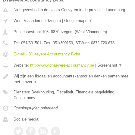
D'Haeyere Accountancy Bvba
Niet gevestigd in de plaats Gouvy en in de provincie Luxemburg.
West-Vlaanderen
»
Izegem
|
Google maps
▼
Prinsessestraat 105
,
8870
Izegem
(
West-Vlaanderen
)
Tel:
051/301501
, Fax:
051/300150
, BTW-nr:
0872.720.678
E-mail › D'Haeyere Accountancy Bvba
Website:
http://www.dhaeyere-accountancy.be
|
Screenshot
▼
Wij zijn een fiscaal en accountantskantoor en denken samen mee
met u over
▼
Diensten: Boekhouding, Fiscaliteit, Financiële begeleiding,
Consultancy
Openingstijden onbekend
Sociale media: