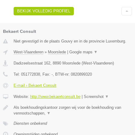
BEKIJK VOLLEDIG PROFIEL
Bekaert Consult
Niet gevestigd in de plaats Gouvy en in de provincie Luxemburg.
West-Vlaanderen
»
Moorslede
|
Google maps
▼
Dadizeelsestraat 162
,
8890
Moorslede
(
West-Vlaanderen
)
Tel:
051772838
, Fax:
-
, BTW-nr:
0820899320
E-mail › Bekaert Consult
Website:
http://www.bekaertconsult.be
|
Screenshot
▼
Als boekhoudingskantoor zorgen wij voor de boekhouding van
vennootschappen,
▼
Diensten onbekend
Openingstijden onbekend