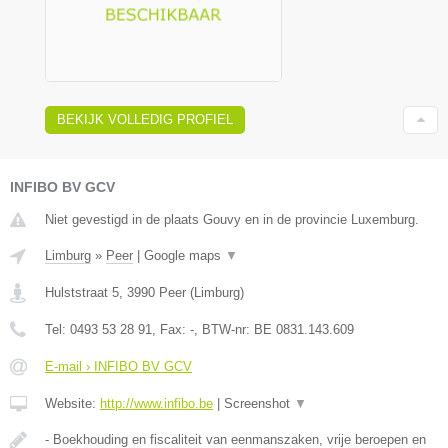
BEKIJK VOLLEDIG PROFIEL
INFIBO BV GCV
Niet gevestigd in de plaats Gouvy en in de provincie Luxemburg.
Limburg
»
Peer
|
Google maps
▼
Hulststraat 5
,
3990
Peer
(
Limburg
)
Tel:
0493 53 28 91
, Fax:
-
, BTW-nr:
BE 0831.143.609
E-mail › INFIBO BV GCV
Website:
http://www.infibo.be
|
Screenshot
▼
- Boekhouding en fiscaliteit van eenmanszaken, vrije beroepen en