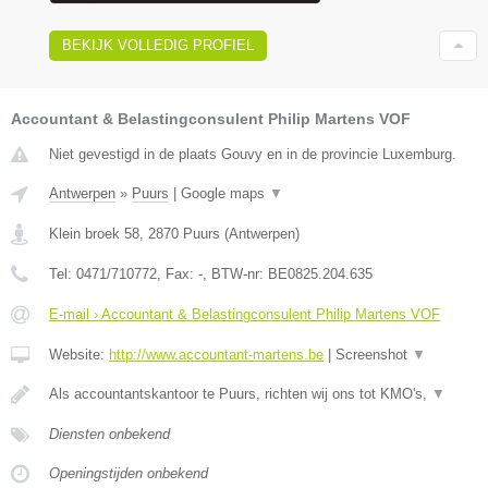
BEKIJK VOLLEDIG PROFIEL
Accountant & Belastingconsulent Philip Martens VOF
Niet gevestigd in de plaats Gouvy en in de provincie Luxemburg.
Antwerpen
»
Puurs
|
Google maps
▼
Klein broek 58
,
2870
Puurs
(
Antwerpen
)
Tel:
0471/710772
, Fax:
-
, BTW-nr:
BE0825.204.635
E-mail › Accountant & Belastingconsulent Philip Martens VOF
Website:
http://www.accountant-martens.be
|
Screenshot
▼
Als accountantskantoor te Puurs, richten wij ons tot KMO's,
▼
Diensten onbekend
Openingstijden onbekend