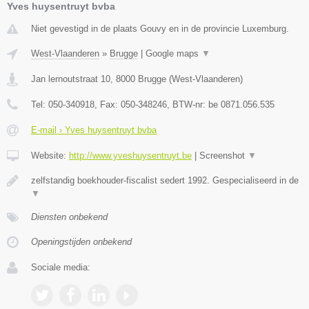
Yves huysentruyt bvba
Niet gevestigd in de plaats Gouvy en in de provincie Luxemburg.
West-Vlaanderen
»
Brugge
|
Google maps
▼
Jan lernoutstraat 10
,
8000
Brugge
(
West-Vlaanderen
)
Tel:
050-340918
, Fax:
050-348246
, BTW-nr:
be 0871.056.535
E-mail › Yves huysentruyt bvba
Website:
http://www.yveshuysentruyt.be
|
Screenshot
▼
zelfstandig boekhouder-fiscalist sedert 1992. Gespecialiseerd in de
▼
Diensten onbekend
Openingstijden onbekend
Sociale media: