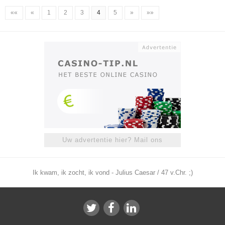
««
«
1
2
3
4
5
»
»»
Uw advertentie hier? Mail ons
Ik kwam, ik zocht, ik vond - Julius Caesar / 47 v.Chr. ;)