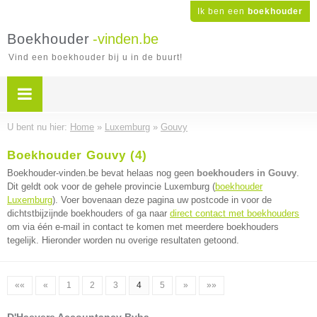
Ik ben een
boekhouder
Boekhouder
-vinden.be
Vind een boekhouder bij u in de buurt!
U bent nu hier:
Home
»
Luxemburg
»
Gouvy
Boekhouder Gouvy (4)
Boekhouder-vinden.be bevat helaas nog geen
boekhouders in Gouvy
.
Dit geldt ook voor de gehele provincie Luxemburg (
boekhouder
Luxemburg
). Voer bovenaan deze pagina uw postcode in voor de
dichtstbijzijnde boekhouders of ga naar
direct contact met boekhouders
om via één e-mail in contact te komen met meerdere boekhouders
tegelijk. Hieronder worden nu overige resultaten getoond.
««
«
1
2
3
4
5
»
»»