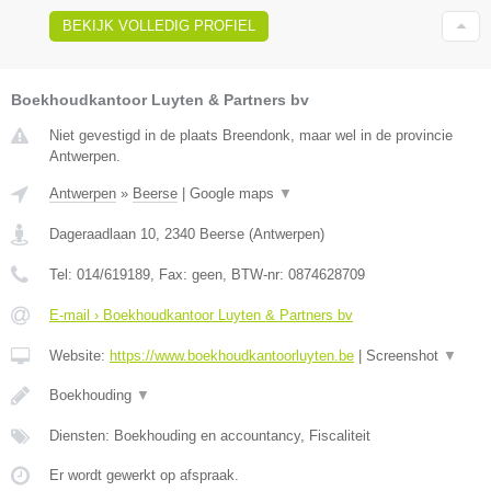
BEKIJK VOLLEDIG PROFIEL
Boekhoudkantoor Luyten & Partners bv
Niet gevestigd in de plaats Breendonk, maar wel in de provincie
Antwerpen.
Antwerpen
»
Beerse
|
Google maps
▼
Dageraadlaan 10
,
2340
Beerse
(
Antwerpen
)
Tel:
014/619189
, Fax:
geen
, BTW-nr:
0874628709
E-mail › Boekhoudkantoor Luyten & Partners bv
Website:
https://www.boekhoudkantoorluyten.be
|
Screenshot
▼
Boekhouding
▼
Diensten: Boekhouding en accountancy, Fiscaliteit
Er wordt gewerkt op afspraak.