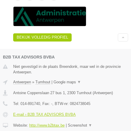
BEKIJK VOLLEDIG PROFIEL
B2B TAX ADVISORS BVBA
Niet gevestigd in de plaats Breendonk, maar wel in de provincie
Antwerpen.
Antwerpen
»
Turnhout
|
Google maps
▼
Antoine Coppenslaan 27 bus 1
,
2300
Turnhout
(
Antwerpen
)
Tel:
014-891740
, Fax:
-
, BTW-nr:
0824738045
E-mail › B2B TAX ADVISORS BVBA
Website:
http://www.b2btax.be
|
Screenshot
▼