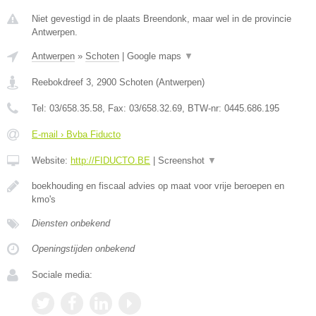
Niet gevestigd in de plaats Breendonk, maar wel in de provincie
Antwerpen.
Antwerpen
»
Schoten
|
Google maps
▼
Reebokdreef 3
,
2900
Schoten
(
Antwerpen
)
Tel:
03/658.35.58
, Fax:
03/658.32.69
, BTW-nr:
0445.686.195
E-mail › Bvba Fiducto
Website:
http://FIDUCTO.BE
|
Screenshot
▼
boekhouding en fiscaal advies op maat voor vrije beroepen en
kmo's
Diensten onbekend
Openingstijden onbekend
Sociale media: