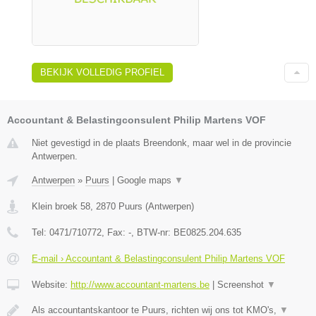
BEKIJK VOLLEDIG PROFIEL
Accountant & Belastingconsulent Philip Martens VOF
Niet gevestigd in de plaats Breendonk, maar wel in de provincie
Antwerpen.
Antwerpen
»
Puurs
|
Google maps
▼
Klein broek 58
,
2870
Puurs
(
Antwerpen
)
Tel:
0471/710772
, Fax:
-
, BTW-nr:
BE0825.204.635
E-mail › Accountant & Belastingconsulent Philip Martens VOF
Website:
http://www.accountant-martens.be
|
Screenshot
▼
Als accountantskantoor te Puurs, richten wij ons tot KMO's,
▼