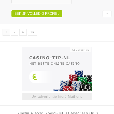
BEKIJK VOLLEDIG PROFIEL
1
2
»
»»
Uw advertentie hier? Mail ons
Ik kwam, ik zocht, ik vond - Julius Caesar / 47 v.Chr. ;)