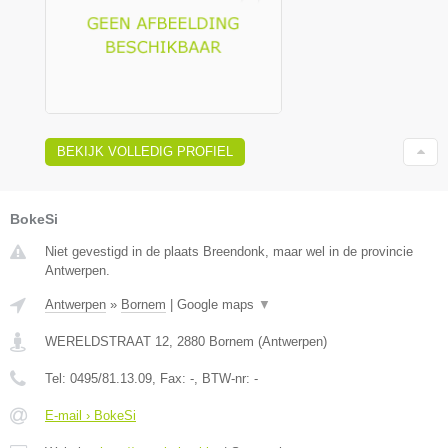
BEKIJK VOLLEDIG PROFIEL
BokeSi
Niet gevestigd in de plaats Breendonk, maar wel in de provincie
Antwerpen.
Antwerpen
»
Bornem
|
Google maps
▼
WERELDSTRAAT 12
,
2880
Bornem
(
Antwerpen
)
Tel:
0495/81.13.09
, Fax:
-
, BTW-nr:
-
E-mail › BokeSi