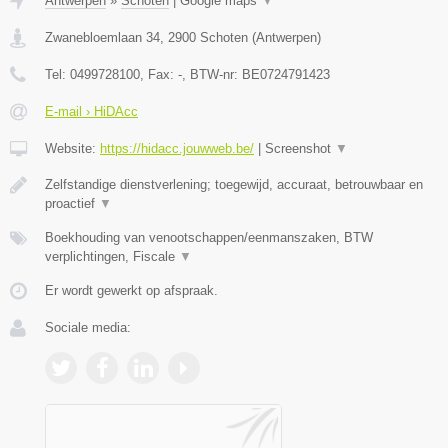
Antwerpen
»
Schoten
|
Google maps
▼
Zwanebloemlaan 34
,
2900
Schoten
(
Antwerpen
)
Tel:
0499728100
, Fax:
-
, BTW-nr:
BE0724791423
E-mail › HiDAcc
Website:
https://hidacc.jouwweb.be/
|
Screenshot
▼
Zelfstandige dienstverlening; toegewijd, accuraat, betrouwbaar en
proactief
▼
Boekhouding van venootschappen/eenmanszaken, BTW
verplichtingen, Fiscale
▼
Er wordt gewerkt op afspraak.
Sociale media: