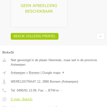
BEKIJK VOLLEDIG PROFIEL
BokeSi
Niet gevestigd in de plaats Herentals, maar wel in de provincie
Antwerpen.
Antwerpen
»
Bornem
|
Google maps
▼
WERELDSTRAAT 12
,
2880
Bornem
(
Antwerpen
)
Tel:
0495/81.13.09
, Fax:
-
, BTW-nr:
-
E-mail › BokeSi