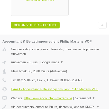
BEKIJK VOLLEDIG PROFIEL
Accountant & Belastingconsulent Philip Martens VOF
Niet gevestigd in de plaats Herentals, maar wel in de provincie
Antwerpen.
Antwerpen
»
Puurs
|
Google maps
▼
Klein broek 58
,
2870
Puurs
(
Antwerpen
)
Tel:
0471/710772
, Fax:
-
, BTW-nr:
BE0825.204.635
E-mail › Accountant & Belastingconsulent Philip Martens VOF
Website:
http://www.accountant-martens.be
|
Screenshot
▼
Als accountantskantoor te Puurs, richten wij ons tot KMO's,
▼