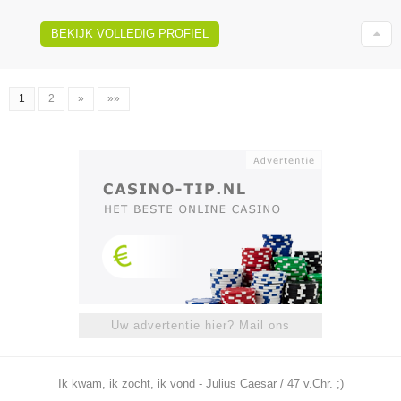
BEKIJK VOLLEDIG PROFIEL
1
2
»
»»
Uw advertentie hier? Mail ons
Ik kwam, ik zocht, ik vond - Julius Caesar / 47 v.Chr. ;)