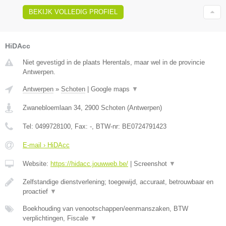
BEKIJK VOLLEDIG PROFIEL
HiDAcc
Niet gevestigd in de plaats Herentals, maar wel in de provincie
Antwerpen.
Antwerpen
»
Schoten
|
Google maps
▼
Zwanebloemlaan 34
,
2900
Schoten
(
Antwerpen
)
Tel:
0499728100
, Fax:
-
, BTW-nr:
BE0724791423
E-mail › HiDAcc
Website:
https://hidacc.jouwweb.be/
|
Screenshot
▼
Zelfstandige dienstverlening; toegewijd, accuraat, betrouwbaar en
proactief
▼
Boekhouding van venootschappen/eenmanszaken, BTW
verplichtingen, Fiscale
▼