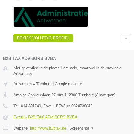
BEKIJK VOLLEDIG PROFIEL
B2B TAX ADVISORS BVBA
Niet gevestigd in de plaats Herentals, maar wel in de provincie
Antwerpen.
Antwerpen
»
Turnhout
|
Google maps
▼
Antoine Coppenslaan 27 bus 1
,
2300
Turnhout
(
Antwerpen
)
Tel:
014-891740
, Fax:
-
, BTW-nr:
0824738045
E-mail › B2B TAX ADVISORS BVBA
Website:
http://www.b2btax.be
|
Screenshot
▼