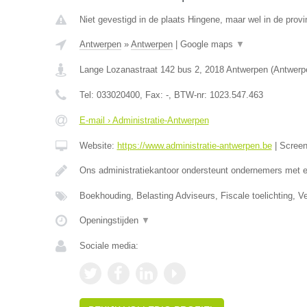
Niet gevestigd in de plaats Hingene, maar wel in de prov
Antwerpen
»
Antwerpen
|
Google maps
▼
Lange Lozanastraat 142 bus 2
,
2018
Antwerpen
(
Antwerp
Tel:
033020400
, Fax:
-
, BTW-nr:
1023.547.463
E-mail › Administratie-Antwerpen
Website:
https://www.administratie-antwerpen.be
|
Scree
Ons administratiekantoor ondersteunt ondernemers met 
Boekhouding, Belasting Adviseurs, Fiscale toelichting, V
Openingstijden
▼
Sociale media: