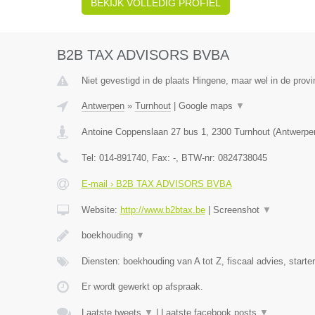
BEKIJK VOLLEDIG PROFIEL
B2B TAX ADVISORS BVBA
Niet gevestigd in de plaats Hingene, maar wel in de prov
Antwerpen
»
Turnhout
|
Google maps
▼
Antoine Coppenslaan 27 bus 1
,
2300
Turnhout
(
Antwerpe
Tel:
014-891740
, Fax:
-
, BTW-nr:
0824738045
E-mail › B2B TAX ADVISORS BVBA
Website:
http://www.b2btax.be
|
Screenshot
▼
boekhouding
▼
Diensten: boekhouding van A tot Z, fiscaal advies, starte
Er wordt gewerkt op afspraak.
Laatste tweets
▼
|
Laatste facebook posts
▼