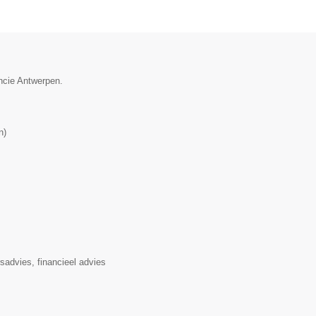
incie Antwerpen.
n
)
rsadvies, financieel advies