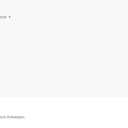
shot
▼
incie Antwerpen.