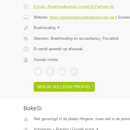
E-mail › Boekhoudkantoor Luyten & Partners bv
Website:
https://www.boekhoudkantoorluyten.be
|
Screen
Boekhouding
▼
Diensten: Boekhouding en accountancy, Fiscaliteit
Er wordt gewerkt op afspraak.
Sociale media:
BEKIJK VOLLEDIG PROFIEL
BokeSi
Niet gevestigd in de plaats Hingene, maar wel in de prov
Antwerpen
»
Bornem
|
Google maps
▼