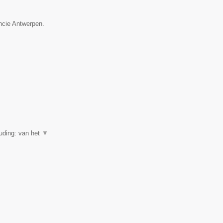
incie Antwerpen.
uding: van het
▼