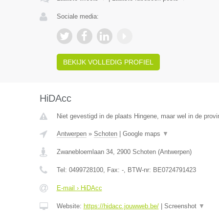
Sociale media:
BEKIJK VOLLEDIG PROFIEL
HiDAcc
Niet gevestigd in de plaats Hingene, maar wel in de prov
Antwerpen
»
Schoten
|
Google maps
▼
Zwanebloemlaan 34
,
2900
Schoten
(
Antwerpen
)
Tel:
0499728100
, Fax:
-
, BTW-nr:
BE0724791423
E-mail › HiDAcc
Website:
https://hidacc.jouwweb.be/
|
Screenshot
▼