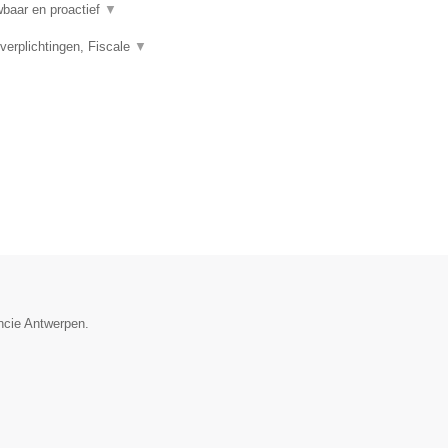
wbaar en proactief
▼
rplichtingen, Fiscale
▼
incie Antwerpen.