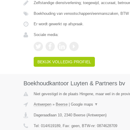
Zelfstandige dienstverlening; toegewijd, accuraat, betrou
Boekhouding van venootschappen/eenmanszaken, BTW ve
Er wordt gewerkt op afspraak.
Sociale media:
BEKIJK VOLLEDIG PROFIEL
Boekhoudkantoor Luyten & Partners bv
Niet gevestigd in de plaats Hingene, maar wel in de prov
Antwerpen
»
Beerse
|
Google maps
▼
Dageraadlaan 10
,
2340
Beerse
(
Antwerpen
)
Tel:
014/619189
, Fax:
geen
, BTW-nr:
0874628709