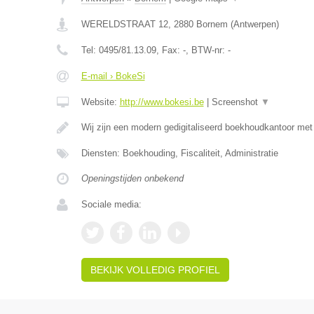
WERELDSTRAAT 12
,
2880
Bornem
(
Antwerpen
)
Tel:
0495/81.13.09
, Fax:
-
, BTW-nr:
-
E-mail › BokeSi
Website:
http://www.bokesi.be
|
Screenshot
▼
Wij zijn een modern gedigitaliseerd boekhoudkantoor me
Diensten: Boekhouding, Fiscaliteit, Administratie
Openingstijden onbekend
Sociale media:
BEKIJK VOLLEDIG PROFIEL