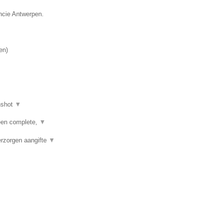
incie Antwerpen.
en
)
nshot
▼
een complete,
▼
erzorgen aangifte
▼