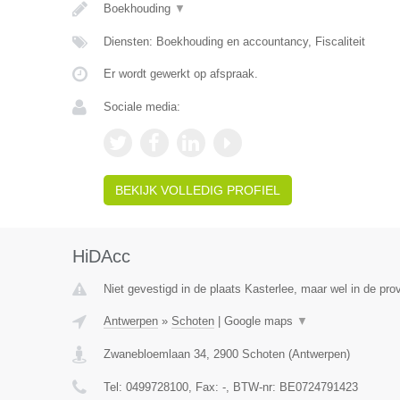
Boekhouding
▼
Diensten: Boekhouding en accountancy, Fiscaliteit
Er wordt gewerkt op afspraak.
Sociale media:
BEKIJK VOLLEDIG PROFIEL
HiDAcc
Niet gevestigd in de plaats Kasterlee, maar wel in de pro
Antwerpen
»
Schoten
|
Google maps
▼
Zwanebloemlaan 34
,
2900
Schoten
(
Antwerpen
)
Tel:
0499728100
, Fax:
-
, BTW-nr:
BE0724791423