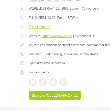
WERELDSTRAAT 12
,
2880
Bornem
(
Antwerpen
)
Tel:
0495/81.13.09
, Fax:
-
, BTW-nr:
-
E-mail › BokeSi
Website:
http://www.bokesi.be
|
Screenshot
▼
Wij zijn een modern gedigitaliseerd boekhoudkantoor me
Diensten: Boekhouding, Fiscaliteit, Administratie
Openingstijden onbekend
Sociale media:
BEKIJK VOLLEDIG PROFIEL