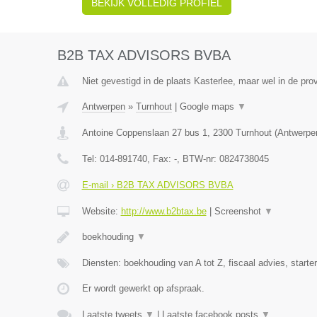
BEKIJK VOLLEDIG PROFIEL
B2B TAX ADVISORS BVBA
Niet gevestigd in de plaats Kasterlee, maar wel in de pro
Antwerpen
»
Turnhout
|
Google maps
▼
Antoine Coppenslaan 27 bus 1
,
2300
Turnhout
(
Antwerpe
Tel:
014-891740
, Fax:
-
, BTW-nr:
0824738045
E-mail › B2B TAX ADVISORS BVBA
Website:
http://www.b2btax.be
|
Screenshot
▼
boekhouding
▼
Diensten: boekhouding van A tot Z, fiscaal advies, starte
Er wordt gewerkt op afspraak.
Laatste tweets
▼
|
Laatste facebook posts
▼