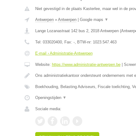
Niet gevestigd in de plaats Kasterlee, maar wel in de pro
Antwerpen
»
Antwerpen
|
Google maps
▼
Lange Lozanastraat 142 bus 2
,
2018
Antwerpen
(
Antwerp
Tel:
033020400
, Fax:
-
, BTW-nr:
1023.547.463
E-mail › Administratie-Antwerpen
Website:
https://www.administratie-antwerpen.be
|
Scree
Ons administratiekantoor ondersteunt ondernemers met 
Boekhouding, Belasting Adviseurs, Fiscale toelichting, V
Openingstijden
▼
Sociale media: