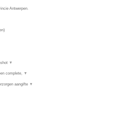
vincie Antwerpen.
en
)
nshot
▼
een complete,
▼
erzorgen aangifte
▼