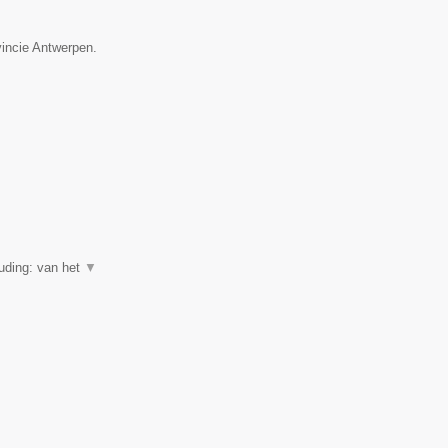
vincie Antwerpen.
uding: van het
▼