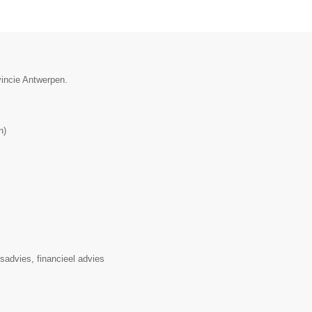
vincie Antwerpen.
n
)
rsadvies, financieel advies