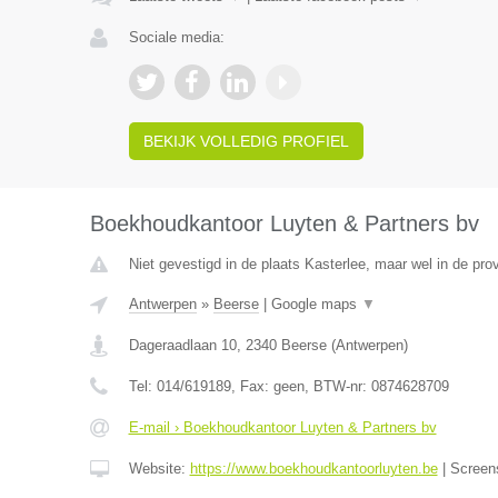
Sociale media:
BEKIJK VOLLEDIG PROFIEL
Boekhoudkantoor Luyten & Partners bv
Niet gevestigd in de plaats Kasterlee, maar wel in de pro
Antwerpen
»
Beerse
|
Google maps
▼
Dageraadlaan 10
,
2340
Beerse
(
Antwerpen
)
Tel:
014/619189
, Fax:
geen
, BTW-nr:
0874628709
E-mail › Boekhoudkantoor Luyten & Partners bv
Website:
https://www.boekhoudkantoorluyten.be
|
Screen