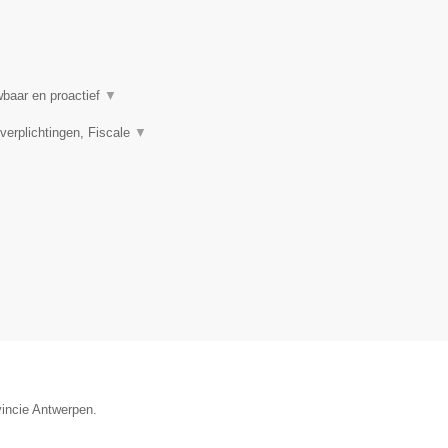
wbaar en proactief
▼
rplichtingen, Fiscale
▼
vincie Antwerpen.