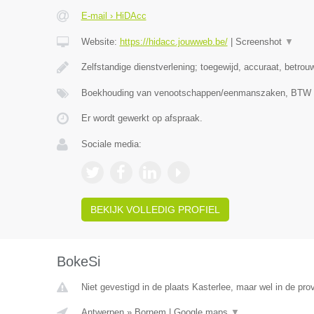
E-mail › HiDAcc
Website:
https://hidacc.jouwweb.be/
|
Screenshot
▼
Zelfstandige dienstverlening; toegewijd, accuraat, betrou
Boekhouding van venootschappen/eenmanszaken, BTW ve
Er wordt gewerkt op afspraak.
Sociale media:
BEKIJK VOLLEDIG PROFIEL
BokeSi
Niet gevestigd in de plaats Kasterlee, maar wel in de pro
Antwerpen
»
Bornem
|
Google maps
▼