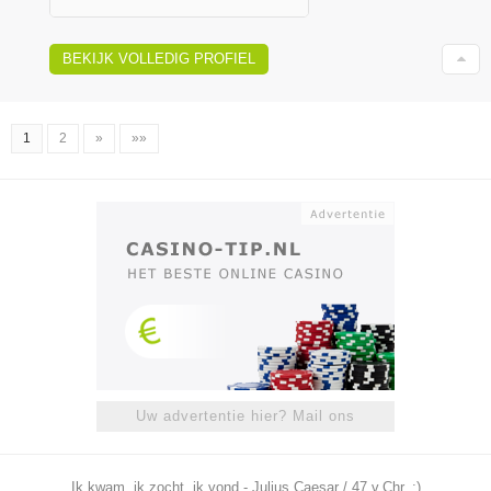
BEKIJK VOLLEDIG PROFIEL
1
2
»
»»
Uw advertentie hier? Mail ons
Ik kwam, ik zocht, ik vond - Julius Caesar / 47 v.Chr. ;)