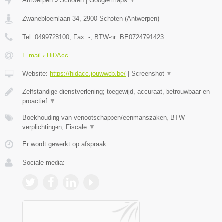
Antwerpen
»
Schoten
|
Google maps
▼
Zwanebloemlaan 34
,
2900
Schoten
(
Antwerpen
)
Tel:
0499728100
, Fax:
-
, BTW-nr:
BE0724791423
E-mail › HiDAcc
Website:
https://hidacc.jouwweb.be/
|
Screenshot
▼
Zelfstandige dienstverlening; toegewijd, accuraat, betrouwbaar en
proactief
▼
Boekhouding van venootschappen/eenmanszaken, BTW
verplichtingen, Fiscale
▼
Er wordt gewerkt op afspraak.
Sociale media: