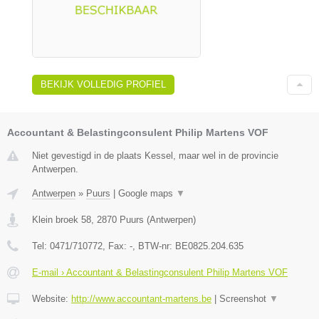
BEKIJK VOLLEDIG PROFIEL
Accountant & Belastingconsulent Philip Martens VOF
Niet gevestigd in de plaats Kessel, maar wel in de provincie
Antwerpen.
Antwerpen
»
Puurs
|
Google maps
▼
Klein broek 58
,
2870
Puurs
(
Antwerpen
)
Tel:
0471/710772
, Fax:
-
, BTW-nr:
BE0825.204.635
E-mail › Accountant & Belastingconsulent Philip Martens VOF
Website:
http://www.accountant-martens.be
|
Screenshot
▼