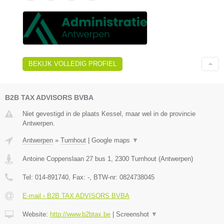
BEKIJK VOLLEDIG PROFIEL
B2B TAX ADVISORS BVBA
Niet gevestigd in de plaats Kessel, maar wel in de provincie
Antwerpen.
Antwerpen
»
Turnhout
|
Google maps
▼
Antoine Coppenslaan 27 bus 1
,
2300
Turnhout
(
Antwerpen
)
Tel:
014-891740
, Fax:
-
, BTW-nr:
0824738045
E-mail › B2B TAX ADVISORS BVBA
Website:
http://www.b2btax.be
|
Screenshot
▼