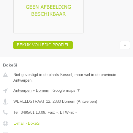
BEKIJK VOLLEDIG PROFIEL
BokeSi
Niet gevestigd in de plaats Kessel, maar wel in de provincie
Antwerpen.
Antwerpen
»
Bornem
|
Google maps
▼
WERELDSTRAAT 12
,
2880
Bornem
(
Antwerpen
)
Tel:
0495/81.13.09
, Fax:
-
, BTW-nr:
-
E-mail › BokeSi