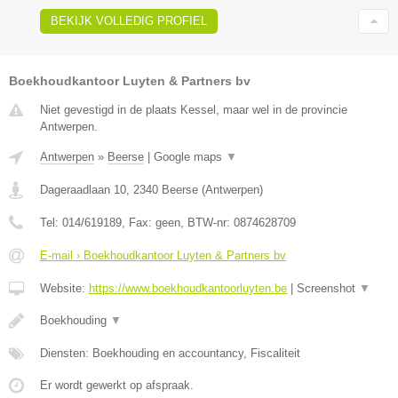
BEKIJK VOLLEDIG PROFIEL
Boekhoudkantoor Luyten & Partners bv
Niet gevestigd in de plaats Kessel, maar wel in de provincie
Antwerpen.
Antwerpen
»
Beerse
|
Google maps
▼
Dageraadlaan 10
,
2340
Beerse
(
Antwerpen
)
Tel:
014/619189
, Fax:
geen
, BTW-nr:
0874628709
E-mail › Boekhoudkantoor Luyten & Partners bv
Website:
https://www.boekhoudkantoorluyten.be
|
Screenshot
▼
Boekhouding
▼
Diensten: Boekhouding en accountancy, Fiscaliteit
Er wordt gewerkt op afspraak.