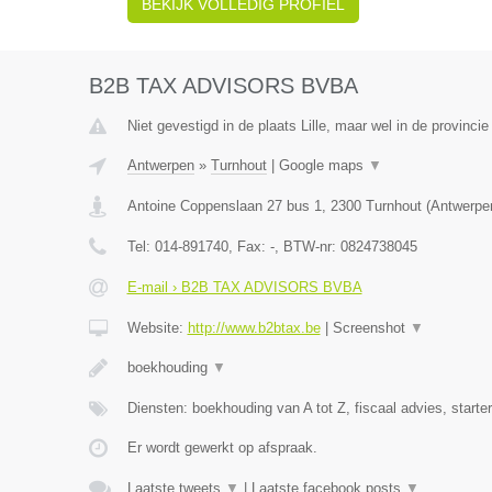
BEKIJK VOLLEDIG PROFIEL
B2B TAX ADVISORS BVBA
Niet gevestigd in de plaats Lille, maar wel in de provinci
Antwerpen
»
Turnhout
|
Google maps
▼
Antoine Coppenslaan 27 bus 1
,
2300
Turnhout
(
Antwerpe
Tel:
014-891740
, Fax:
-
, BTW-nr:
0824738045
E-mail › B2B TAX ADVISORS BVBA
Website:
http://www.b2btax.be
|
Screenshot
▼
boekhouding
▼
Diensten: boekhouding van A tot Z, fiscaal advies, starte
Er wordt gewerkt op afspraak.
Laatste tweets
▼
|
Laatste facebook posts
▼