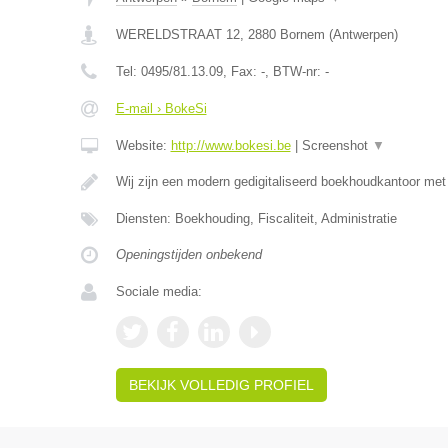
WERELDSTRAAT 12
,
2880
Bornem
(
Antwerpen
)
Tel:
0495/81.13.09
, Fax:
-
, BTW-nr:
-
E-mail › BokeSi
Website:
http://www.bokesi.be
|
Screenshot
▼
Wij zijn een modern gedigitaliseerd boekhoudkantoor me
Diensten: Boekhouding, Fiscaliteit, Administratie
Openingstijden onbekend
Sociale media:
BEKIJK VOLLEDIG PROFIEL