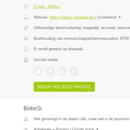
E-mail › HiDAcc
Website:
https://hidacc.jouwweb.be/
|
Screenshot
▼
Zelfstandige dienstverlening; toegewijd, accuraat, betrou
Boekhouding van venootschappen/eenmanszaken, BTW ve
Er wordt gewerkt op afspraak.
Sociale media:
BEKIJK VOLLEDIG PROFIEL
BokeSi
Niet gevestigd in de plaats Lille, maar wel in de provinci
Antwerpen
»
Bornem
|
Google maps
▼