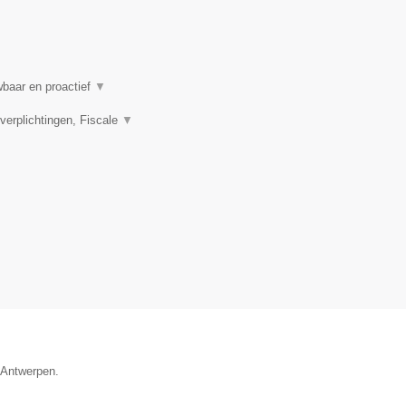
wbaar en proactief
▼
rplichtingen, Fiscale
▼
e Antwerpen.