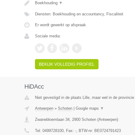
Boekhouding
▼
Diensten: Boekhouding en accountancy, Fiscaliteit
Er wordt gewerkt op afspraak.
Sociale media:
BEKIJK VOLLEDIG PROFIEL
HiDAcc
Niet gevestigd in de plaats Lille, maar wel in de provinci
Antwerpen
»
Schoten
|
Google maps
▼
Zwanebloemlaan 34
,
2900
Schoten
(
Antwerpen
)
Tel:
0499728100
, Fax:
-
, BTW-nr:
BE0724791423