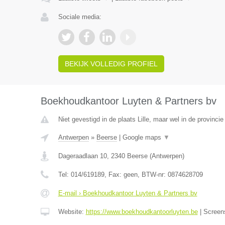
Sociale media:
BEKIJK VOLLEDIG PROFIEL
Boekhoudkantoor Luyten & Partners bv
Niet gevestigd in de plaats Lille, maar wel in de provinci
Antwerpen
»
Beerse
|
Google maps
▼
Dageraadlaan 10
,
2340
Beerse
(
Antwerpen
)
Tel:
014/619189
, Fax:
geen
, BTW-nr:
0874628709
E-mail › Boekhoudkantoor Luyten & Partners bv
Website:
https://www.boekhoudkantoorluyten.be
|
Screen