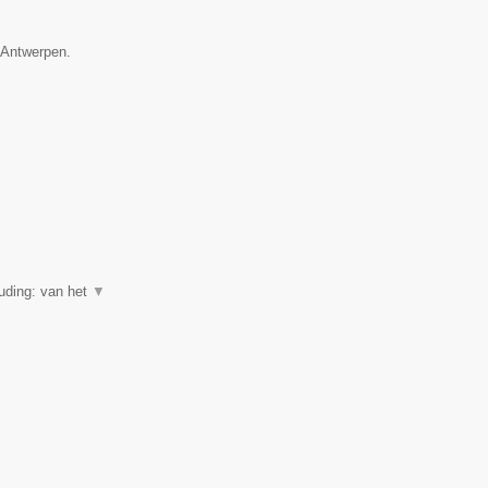
e Antwerpen.
uding: van het
▼