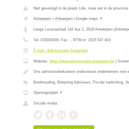
Niet gevestigd in de plaats Lille, maar wel in de provinci
Antwerpen
»
Antwerpen
|
Google maps
▼
Lange Lozanastraat 142 bus 2
,
2018
Antwerpen
(
Antwerp
Tel:
033020400
, Fax:
-
, BTW-nr:
1023.547.463
E-mail › Administratie-Antwerpen
Website:
https://www.administratie-antwerpen.be
|
Scree
Ons administratiekantoor ondersteunt ondernemers met 
Boekhouding, Belasting Adviseurs, Fiscale toelichting, V
Openingstijden
▼
Sociale media: