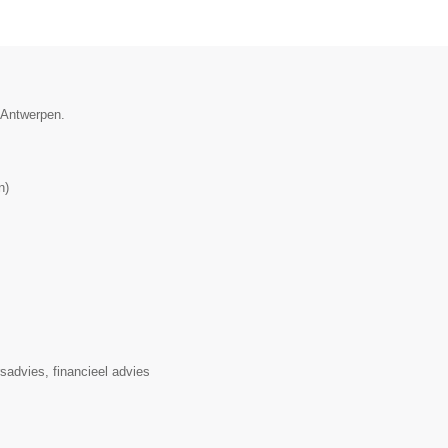
e Antwerpen.
n
)
rsadvies, financieel advies