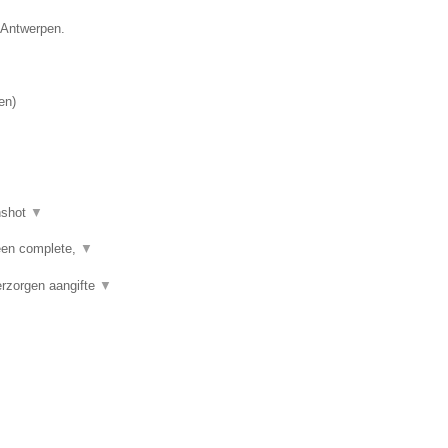
e Antwerpen.
en
)
nshot
▼
een complete,
▼
erzorgen aangifte
▼