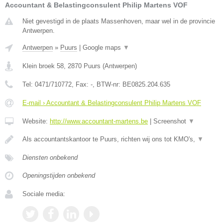
Accountant & Belastingconsulent Philip Martens VOF
Niet gevestigd in de plaats Massenhoven, maar wel in de provincie
Antwerpen.
Antwerpen
»
Puurs
|
Google maps
▼
Klein broek 58
,
2870
Puurs
(
Antwerpen
)
Tel:
0471/710772
, Fax:
-
, BTW-nr:
BE0825.204.635
E-mail › Accountant & Belastingconsulent Philip Martens VOF
Website:
http://www.accountant-martens.be
|
Screenshot
▼
Als accountantskantoor te Puurs, richten wij ons tot KMO's,
▼
Diensten onbekend
Openingstijden onbekend
Sociale media: