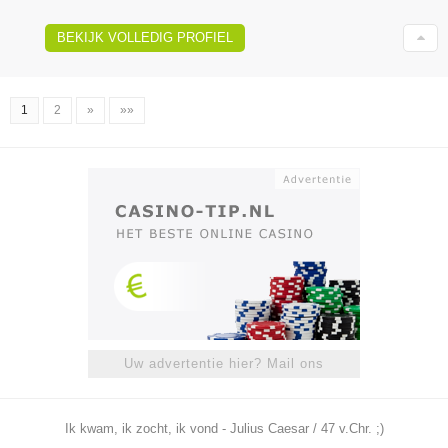
BEKIJK VOLLEDIG PROFIEL
1
2
»
»»
Uw advertentie hier? Mail ons
Ik kwam, ik zocht, ik vond - Julius Caesar / 47 v.Chr. ;)