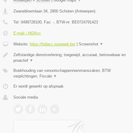
Antwerpen
»
Schoten
|
Google maps
▼
Zwanebloemlaan 34
,
2900
Schoten
(
Antwerpen
)
Tel:
0499728100
, Fax:
-
, BTW-nr:
BE0724791423
E-mail › HiDAcc
Website:
https://hidacc.jouwweb.be/
|
Screenshot
▼
Zelfstandige dienstverlening; toegewijd, accuraat, betrouwbaar en
proactief
▼
Boekhouding van venootschappen/eenmanszaken, BTW
verplichtingen, Fiscale
▼
Er wordt gewerkt op afspraak.
Sociale media: