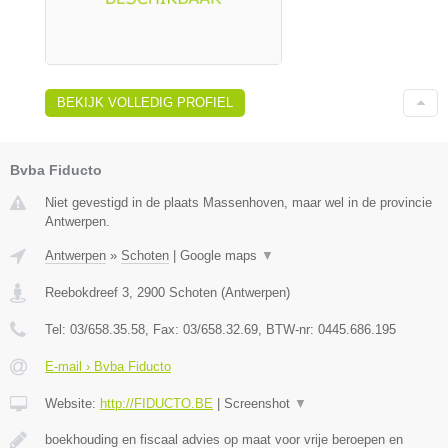
BEKIJK VOLLEDIG PROFIEL
Bvba Fiducto
Niet gevestigd in de plaats Massenhoven, maar wel in de provincie
Antwerpen.
Antwerpen
»
Schoten
|
Google maps
▼
Reebokdreef 3
,
2900
Schoten
(
Antwerpen
)
Tel:
03/658.35.58
, Fax:
03/658.32.69
, BTW-nr:
0445.686.195
E-mail › Bvba Fiducto
Website:
http://FIDUCTO.BE
|
Screenshot
▼
boekhouding en fiscaal advies op maat voor vrije beroepen en