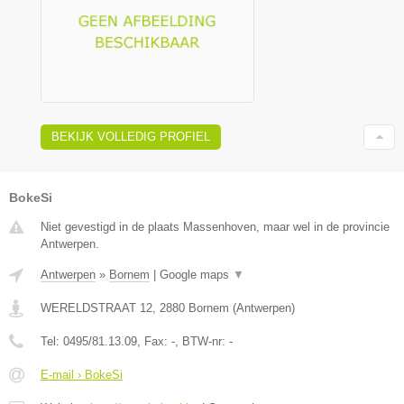
BEKIJK VOLLEDIG PROFIEL
BokeSi
Niet gevestigd in de plaats Massenhoven, maar wel in de provincie
Antwerpen.
Antwerpen
»
Bornem
|
Google maps
▼
WERELDSTRAAT 12
,
2880
Bornem
(
Antwerpen
)
Tel:
0495/81.13.09
, Fax:
-
, BTW-nr:
-
E-mail › BokeSi