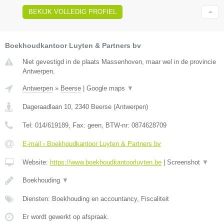
BEKIJK VOLLEDIG PROFIEL
Boekhoudkantoor Luyten & Partners bv
Niet gevestigd in de plaats Massenhoven, maar wel in de provincie
Antwerpen.
Antwerpen
»
Beerse
|
Google maps
▼
Dageraadlaan 10
,
2340
Beerse
(
Antwerpen
)
Tel:
014/619189
, Fax:
geen
, BTW-nr:
0874628709
E-mail › Boekhoudkantoor Luyten & Partners bv
Website:
https://www.boekhoudkantoorluyten.be
|
Screenshot
▼
Boekhouding
▼
Diensten: Boekhouding en accountancy, Fiscaliteit
Er wordt gewerkt op afspraak.