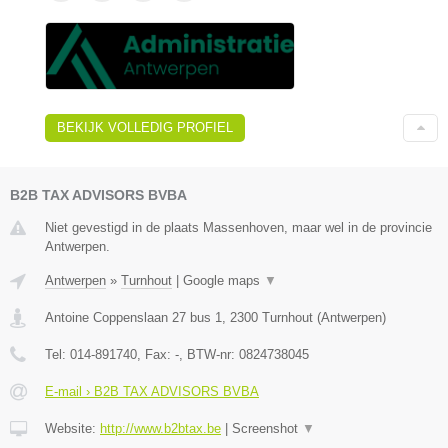
BEKIJK VOLLEDIG PROFIEL
B2B TAX ADVISORS BVBA
Niet gevestigd in de plaats Massenhoven, maar wel in de provincie
Antwerpen.
Antwerpen
»
Turnhout
|
Google maps
▼
Antoine Coppenslaan 27 bus 1
,
2300
Turnhout
(
Antwerpen
)
Tel:
014-891740
, Fax:
-
, BTW-nr:
0824738045
E-mail › B2B TAX ADVISORS BVBA
Website:
http://www.b2btax.be
|
Screenshot
▼