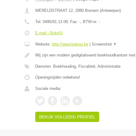
WERELDSTRAAT 12
,
2880
Bornem
(
Antwerpen
)
Tel:
0495/81.13.09
, Fax:
-
, BTW-nr:
-
E-mail › BokeSi
Website:
http://www.bokesi.be
|
Screenshot
▼
Wij zijn een modern gedigitaliseerd boekhoudkantoor me
Diensten: Boekhouding, Fiscaliteit, Administratie
Openingstijden onbekend
Sociale media:
BEKIJK VOLLEDIG PROFIEL