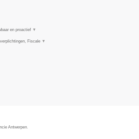
wbaar en proactief
▼
rplichtingen, Fiscale
▼
incie Antwerpen.