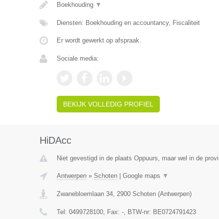
Boekhouding
▼
Diensten: Boekhouding en accountancy, Fiscaliteit
Er wordt gewerkt op afspraak.
Sociale media:
BEKIJK VOLLEDIG PROFIEL
HiDAcc
Niet gevestigd in de plaats Oppuurs, maar wel in de prov
Antwerpen
»
Schoten
|
Google maps
▼
Zwanebloemlaan 34
,
2900
Schoten
(
Antwerpen
)
Tel:
0499728100
, Fax:
-
, BTW-nr:
BE0724791423