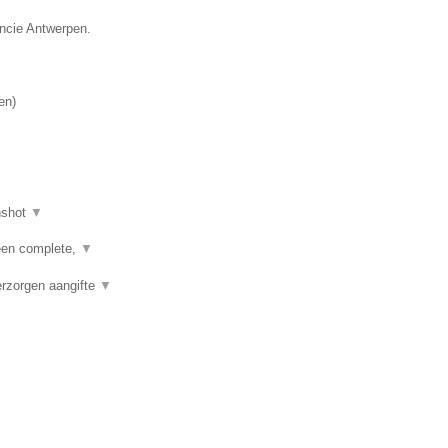
incie Antwerpen.
en
)
nshot
▼
een complete,
▼
erzorgen aangifte
▼