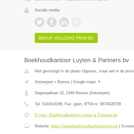
Sociale media:
BEKIJK VOLLEDIG PROFIEL
Boekhoudkantoor Luyten & Partners bv
Niet gevestigd in de plaats Oppuurs, maar wel in de prov
Antwerpen
»
Beerse
|
Google maps
▼
Dageraadlaan 10
,
2340
Beerse
(
Antwerpen
)
Tel:
014/619189
, Fax:
geen
, BTW-nr:
0874628709
E-mail › Boekhoudkantoor Luyten & Partners bv
Website:
https://www.boekhoudkantoorluyten.be
|
Screen