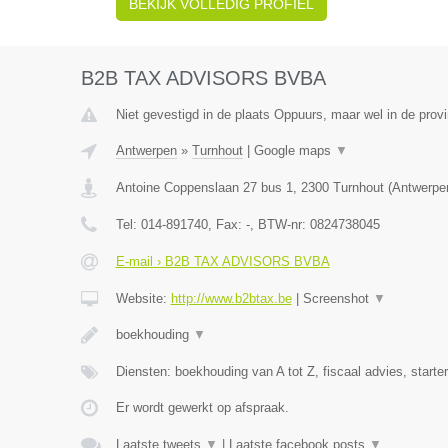
BEKIJK VOLLEDIG PROFIEL
B2B TAX ADVISORS BVBA
Niet gevestigd in de plaats Oppuurs, maar wel in de prov
Antwerpen
»
Turnhout
|
Google maps
▼
Antoine Coppenslaan 27 bus 1
,
2300
Turnhout
(
Antwerpe
Tel:
014-891740
, Fax:
-
, BTW-nr:
0824738045
E-mail › B2B TAX ADVISORS BVBA
Website:
http://www.b2btax.be
|
Screenshot
▼
boekhouding
▼
Diensten: boekhouding van A tot Z, fiscaal advies, starte
Er wordt gewerkt op afspraak.
Laatste tweets
▼
|
Laatste facebook posts
▼