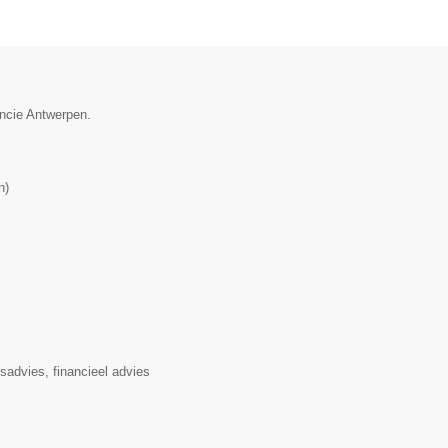
incie Antwerpen.
n
)
rsadvies, financieel advies