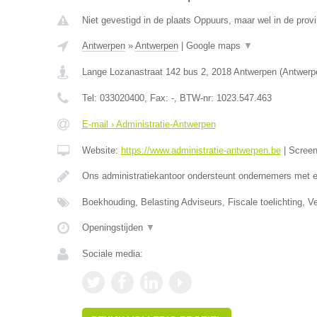
Niet gevestigd in de plaats Oppuurs, maar wel in de prov
Antwerpen
»
Antwerpen
|
Google maps
▼
Lange Lozanastraat 142 bus 2
,
2018
Antwerpen
(
Antwerp
Tel:
033020400
, Fax:
-
, BTW-nr:
1023.547.463
E-mail › Administratie-Antwerpen
Website:
https://www.administratie-antwerpen.be
|
Scree
Ons administratiekantoor ondersteunt ondernemers met 
Boekhouding, Belasting Adviseurs, Fiscale toelichting, V
Openingstijden
▼
Sociale media: