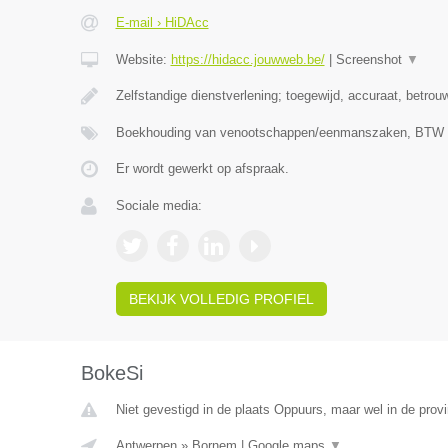
E-mail › HiDAcc
Website:
https://hidacc.jouwweb.be/
|
Screenshot
▼
Zelfstandige dienstverlening; toegewijd, accuraat, betrou
Boekhouding van venootschappen/eenmanszaken, BTW ve
Er wordt gewerkt op afspraak.
Sociale media:
BEKIJK VOLLEDIG PROFIEL
BokeSi
Niet gevestigd in de plaats Oppuurs, maar wel in de prov
Antwerpen
»
Bornem
|
Google maps
▼