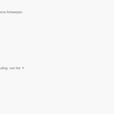
incie Antwerpen.
uding: van het
▼