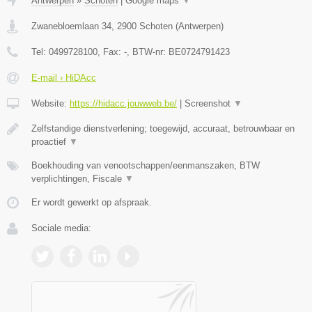
Antwerpen
»
Schoten
|
Google maps
▼
Zwanebloemlaan 34
,
2900
Schoten
(
Antwerpen
)
Tel:
0499728100
, Fax:
-
, BTW-nr:
BE0724791423
E-mail › HiDAcc
Website:
https://hidacc.jouwweb.be/
|
Screenshot
▼
Zelfstandige dienstverlening; toegewijd, accuraat, betrouwbaar en
proactief
▼
Boekhouding van venootschappen/eenmanszaken, BTW
verplichtingen, Fiscale
▼
Er wordt gewerkt op afspraak.
Sociale media: