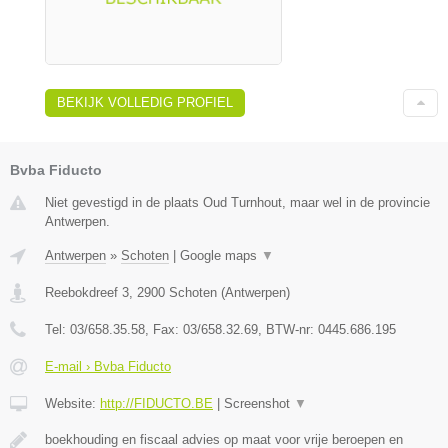
BEKIJK VOLLEDIG PROFIEL
Bvba Fiducto
Niet gevestigd in de plaats Oud Turnhout, maar wel in de provincie
Antwerpen.
Antwerpen
»
Schoten
|
Google maps
▼
Reebokdreef 3
,
2900
Schoten
(
Antwerpen
)
Tel:
03/658.35.58
, Fax:
03/658.32.69
, BTW-nr:
0445.686.195
E-mail › Bvba Fiducto
Website:
http://FIDUCTO.BE
|
Screenshot
▼
boekhouding en fiscaal advies op maat voor vrije beroepen en