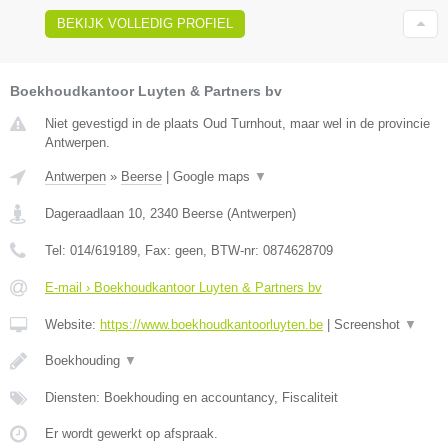
BEKIJK VOLLEDIG PROFIEL
Boekhoudkantoor Luyten & Partners bv
Niet gevestigd in de plaats Oud Turnhout, maar wel in de provincie
Antwerpen.
Antwerpen
»
Beerse
|
Google maps
▼
Dageraadlaan 10
,
2340
Beerse
(
Antwerpen
)
Tel:
014/619189
, Fax:
geen
, BTW-nr:
0874628709
E-mail › Boekhoudkantoor Luyten & Partners bv
Website:
https://www.boekhoudkantoorluyten.be
|
Screenshot
▼
Boekhouding
▼
Diensten: Boekhouding en accountancy, Fiscaliteit
Er wordt gewerkt op afspraak.