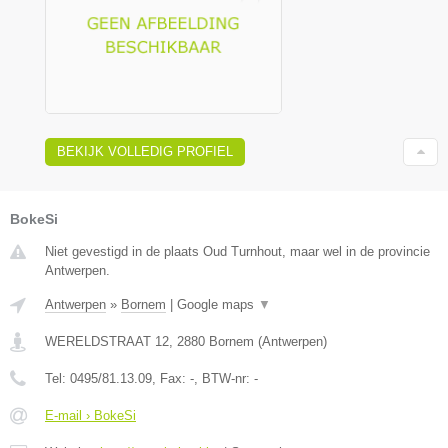
BEKIJK VOLLEDIG PROFIEL
BokeSi
Niet gevestigd in de plaats Oud Turnhout, maar wel in de provincie
Antwerpen.
Antwerpen
»
Bornem
|
Google maps
▼
WERELDSTRAAT 12
,
2880
Bornem
(
Antwerpen
)
Tel:
0495/81.13.09
, Fax:
-
, BTW-nr:
-
E-mail › BokeSi