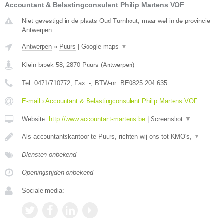
Accountant & Belastingconsulent Philip Martens VOF
Niet gevestigd in de plaats Oud Turnhout, maar wel in de provincie
Antwerpen.
Antwerpen
»
Puurs
|
Google maps
▼
Klein broek 58
,
2870
Puurs
(
Antwerpen
)
Tel:
0471/710772
, Fax:
-
, BTW-nr:
BE0825.204.635
E-mail › Accountant & Belastingconsulent Philip Martens VOF
Website:
http://www.accountant-martens.be
|
Screenshot
▼
Als accountantskantoor te Puurs, richten wij ons tot KMO's,
▼
Diensten onbekend
Openingstijden onbekend
Sociale media: