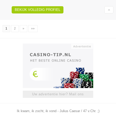
BEKIJK VOLLEDIG PROFIEL
1
2
»
»»
Uw advertentie hier? Mail ons
Ik kwam, ik zocht, ik vond - Julius Caesar / 47 v.Chr. ;)