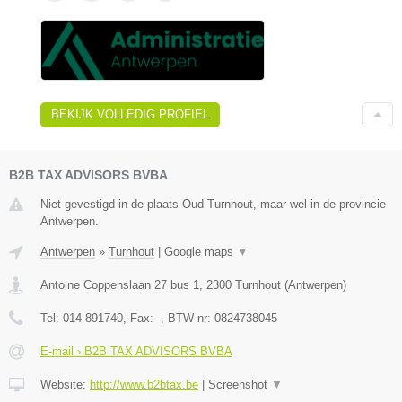
BEKIJK VOLLEDIG PROFIEL
B2B TAX ADVISORS BVBA
Niet gevestigd in de plaats Oud Turnhout, maar wel in de provincie
Antwerpen.
Antwerpen
»
Turnhout
|
Google maps
▼
Antoine Coppenslaan 27 bus 1
,
2300
Turnhout
(
Antwerpen
)
Tel:
014-891740
, Fax:
-
, BTW-nr:
0824738045
E-mail › B2B TAX ADVISORS BVBA
Website:
http://www.b2btax.be
|
Screenshot
▼