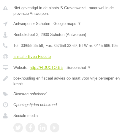
Niet gevestigd in de plaats S Gravenwezel, maar wel in de
provincie Antwerpen.
Antwerpen
»
Schoten
|
Google maps
▼
Reebokdreef 3
,
2900
Schoten
(
Antwerpen
)
Tel:
03/658.35.58
, Fax:
03/658.32.69
, BTW-nr:
0445.686.195
E-mail › Bvba Fiducto
Website:
http://FIDUCTO.BE
|
Screenshot
▼
boekhouding en fiscaal advies op maat voor vrije beroepen en
kmo's
Diensten onbekend
Openingstijden onbekend
Sociale media: