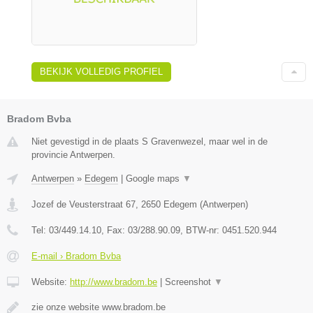
BEKIJK VOLLEDIG PROFIEL
Bradom Bvba
Niet gevestigd in de plaats S Gravenwezel, maar wel in de
provincie Antwerpen.
Antwerpen
»
Edegem
|
Google maps
▼
Jozef de Veusterstraat 67
,
2650
Edegem
(
Antwerpen
)
Tel:
03/449.14.10
, Fax:
03/288.90.09
, BTW-nr:
0451.520.944
E-mail › Bradom Bvba
Website:
http://www.bradom.be
|
Screenshot
▼
zie onze website www.bradom.be