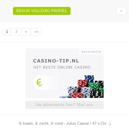
BEKIJK VOLLEDIG PROFIEL
1
2
»
»»
Uw advertentie hier? Mail ons
Ik kwam, ik zocht, ik vond - Julius Caesar / 47 v.Chr. ;)