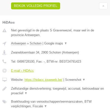
BEKIJK VOLLEDIG PROFIEL
HiDAcc
Niet gevestigd in de plaats S Gravenwezel, maar wel in de
provincie Antwerpen.
Antwerpen
»
Schoten
|
Google maps
▼
Zwanebloemlaan 34
,
2900
Schoten
(
Antwerpen
)
Tel:
0499728100
, Fax:
-
, BTW-nr:
BE0724791423
E-mail › HiDAcc
Website:
https://hidacc.jouwweb.be/
|
Screenshot
▼
Zelfstandige dienstverlening; toegewijd, accuraat, betrouwbaar en
proactief
▼
Boekhouding van venootschappen/eenmanszaken, BTW
verplichtingen, Fiscale
▼