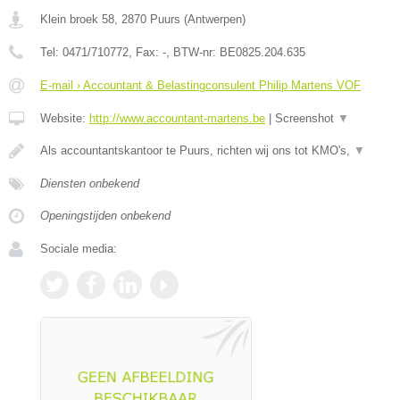
Klein broek 58
,
2870
Puurs
(
Antwerpen
)
Tel:
0471/710772
, Fax:
-
, BTW-nr:
BE0825.204.635
E-mail › Accountant & Belastingconsulent Philip Martens VOF
Website:
http://www.accountant-martens.be
|
Screenshot
▼
Als accountantskantoor te Puurs, richten wij ons tot KMO's,
▼
Diensten onbekend
Openingstijden onbekend
Sociale media: