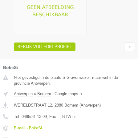
BEKIJK VOLLEDIG PROFIEL
BokeSi
Niet gevestigd in de plaats S Gravenwezel, maar wel in de
provincie Antwerpen.
Antwerpen
»
Bornem
|
Google maps
▼
WERELDSTRAAT 12
,
2880
Bornem
(
Antwerpen
)
Tel:
0495/81.13.09
, Fax:
-
, BTW-nr:
-
E-mail › BokeSi