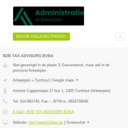
BEKIJK VOLLEDIG PROFIEL
B2B TAX ADVISORS BVBA
Niet gevestigd in de plaats S Gravenwezel, maar wel in de
provincie Antwerpen.
Antwerpen
»
Turnhout
|
Google maps
▼
Antoine Coppenslaan 27 bus 1
,
2300
Turnhout
(
Antwerpen
)
Tel:
014-891740
, Fax:
-
, BTW-nr:
0824738045
E-mail › B2B TAX ADVISORS BVBA
Website:
http://www.b2btax.be
|
Screenshot
▼